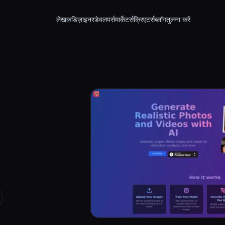
लेखक
डिज़ाइनर
डेवलपर्स
मार्केटर्स
क्रिएटर्स
ब्लॉग
तुलना करें