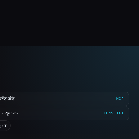
ेंट जोड़ें
MCP
ीय सूचकांक
LLMS.TXT
ge
▾