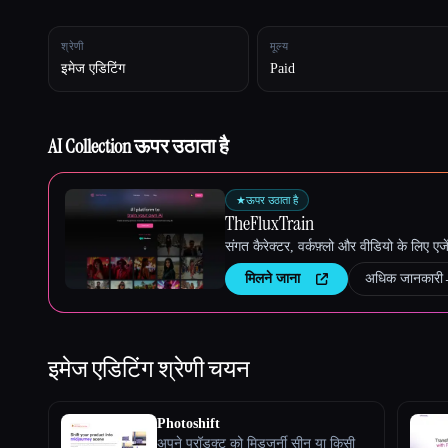
श्रेणी
मूल्य
इमेज एडिटिंग
Paid
Esc
AI Collection ऊपर उठाता है
★
ऊपर उठाता है
TheFluxTrain
संगत कैरेक्टर, वर्कफ़्लो और वीडियो के लिए ए
मिलने जाना
अधिक जानकारी
इमेज एडिटिंग
श्रेणी चयन
Photoshift
अपने प्रॉडक्ट को मिडजर्नी सीन या किसी