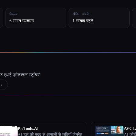
विकल्प
अंतिम अपडेट
6 समान उपकरण
1 सप्ताह पहले
जेंट एआई प्रोडक्शन स्टूडियो
→
PicTools.AI
AVCLa
AI टूल की मदद से आसानी से छवियाँ जेनरेट
AI फ़ोटो