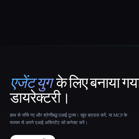
एजेंट युग
के लिए बनाया गय
That AI Collection
डायरेक्टरी।
हाथ से जाँचे गए और श्रेणीबद्ध एआई टूल्स। खुद ब्राउज़ करें, या MCP के
माध्यम से अपने एआई असिस्टेंट को कनेक्ट करें।