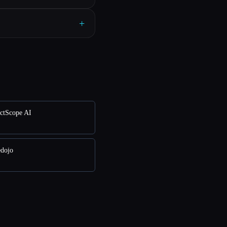
+
ctScope AI
edojo