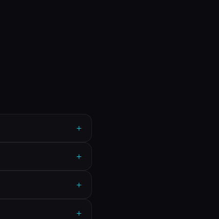
+
+
+
+