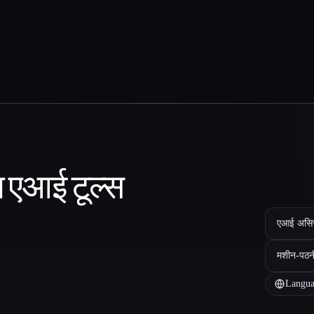
ा एआई टूल्स
एआई असिस्ट
मशीन-पठन
Langua