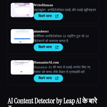
WriteHuman
राइटह्यूमन: अनडिटेक्टेबल एआई और एआई ह्यूमैनाइज़र
मिलने जाना
aiundetect
फ्रीमियम अनडिटेक्टेबल AI राइटिंग टूल जो AI
डिटेक्टर्स को बायपास करता है
मिलने जाना
HumanizeAI.com
Humanize AI की मदद से एआई-जनरेट किए गए
टेक्स्ट को मानव-जैसे लेखन में ट्रांसफ़ॉर्म करें
मिलने जाना
AI Content Detector by Leap AI के बारे