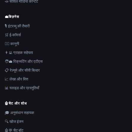
📣 सोशल मीडिया कॉन्टेंट
💼
बिज़नेस
🎙️ इंटरव्यू की तैयारी
🛒 ई-कॉमर्स
👩‍⚖️ कानूनी
👨‍💻 ग्राहक सहेयता
🧑‍💼 रिक्रूटिंग और एटीएस
📋 रेज़्यूमे और सीवी बिल्डर
📈 लेखा और वित्त
📊 स्लाइड और प्रस्तुतियाँ
🤖
चैट और शोध
🎓 अनुसंधान सहायक
🔍 खोज इंजन
🤖💬 चैट बॉट