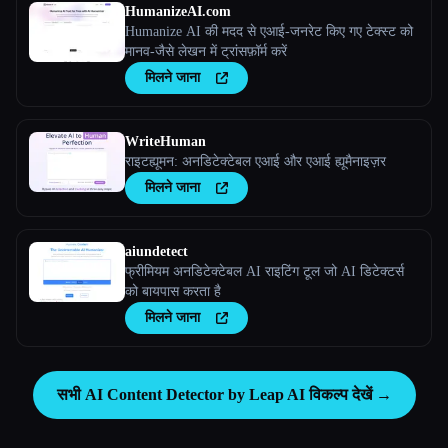
HumanizeAI.com
Humanize AI की मदद से एआई-जनरेट किए गए टेक्स्ट को
मानव-जैसे लेखन में ट्रांसफ़ॉर्म करें
मिलने जाना
WriteHuman
राइटह्यूमन: अनडिटेक्टेबल एआई और एआई ह्यूमैनाइज़र
मिलने जाना
aiundetect
फ्रीमियम अनडिटेक्टेबल AI राइटिंग टूल जो AI डिटेक्टर्स
को बायपास करता है
मिलने जाना
सभी AI Content Detector by Leap AI विकल्प देखें →