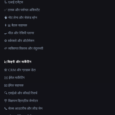
🦾 एआई एजेंट्स
✅ टास्क और पर्सनल असिस्टेंट
🧠 नोट लेना और सेकंड ब्रेन
👨‍💻 बैठक सहायक
🍳 मील और रेसिपी प्लानर
⚙️ वर्कफ़्लो और ऑटोमेशन
🌱 व्यक्तिगत विकास और तंदुरुस्ती
📈
बिक्री और मार्केटिंग
📇 CRM और ग्राहक डेटा
✉️ ईमेल मार्केटिंग
📧 ईमेल सहायक
🔍 एसईओ और कीवर्ड रिसर्च
🪧 विज्ञापन क्रिएटिव जेनरेटर
📞 सेल्स आउटरीच और लीड जेन