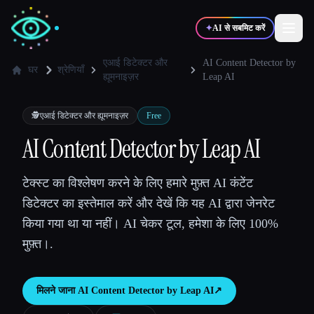
✦
AI से सबमिट करें
एआई डिटेक्टर और
AI Content Detector by
घर
श्रेणियाँ
ह्यूमनाइज़र
Leap AI
✍️
🎨
लेखक
डिज़ाइनर
🕵️
एआई डिटेक्टर और ह्यूमनाइज़र
Free
AI Content Detector by Leap AI
💻
📈
डेवलपर्स
मार्केटर्स
टेक्स्ट का विश्लेषण करने के लिए हमारे मुफ़्त AI कंटेंट
🎓
🎬
विद्यार्थी
क्रिएटर्स
डिटेक्टर का इस्तेमाल करें और देखें कि यह AI द्वारा जेनरेट
किया गया था या नहीं। AI चेकर टूल, हमेशा के लिए 100%
मुफ़्त।.
ब्लॉग
मिलने जाना
AI Content Detector by Leap AI
↗︎
टूल्स की तुलना करें