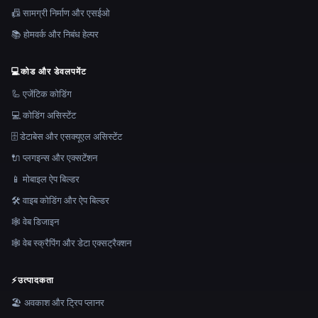
📠 सामग्री निर्माण और एसईओ
📚 होमवर्क और निबंध हेल्पर
💻
कोड और डेवलपमेंट
🦾 एजेंटिक कोडिंग
💻 कोडिंग असिस्टेंट
🗄️ डेटाबेस और एसक्यूएल असिस्टेंट
🔌 प्लगइन्स और एक्सटेंशन
📱 मोबाइल ऐप बिल्डर
🛠️ वाइब कोडिंग और ऐप बिल्डर
🕸 वेब डिजाइन
🕸️ वेब स्क्रैपिंग और डेटा एक्सट्रैक्शन
⚡
उत्पादकता
🏖 अवकाश और ट्रिप प्लानर