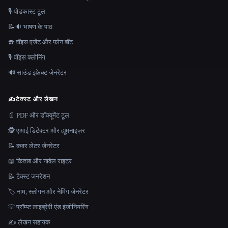
🎙️ पोडकास्ट टूल
📝🔉 भाषण के पाठ
☎️ वॉइस एजेंट और फ़ोन बॉट
🎙️ वॉइस क्लोनिंग
🔊 साउंड इफ़ेक्ट जेनरेटर
✍️
टेक्स्ट और लेखन
📄 PDF और डॉक्यूमेंट टूल
🕵️ एआई डिटेक्टर और ह्यूमनाइज़र
📝 कवर लेटर जेनरेटर
📖 किताब और नावेल राइटर
📝 टेक्स्ट जनरेशन
🏷️ नाम, स्लोगन और नेमिंग जेनरेटर
💡 प्रॉम्प्ट लाइब्रेरी एंड इंजीनियरिंग
✍️ लेखन सहायक