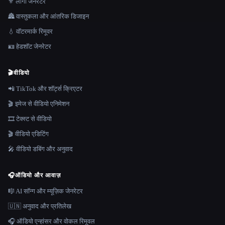
⚜️ लोगो जनरेटर
🏯 वास्तुकला और आंतरिक डिजाइन
💧 वॉटरमार्क रिमूवर
🪪 हेडशॉट जेनरेटर
🎬
वीडियो
📲 TikTok और शॉर्ट्स क्रिएटर
🎬 इमेज से वीडियो एनिमेशन
🎞️ टेक्स्ट से वीडियो
🎬 वीडियो एडिटिंग
🎤 वीडियो डबिंग और अनुवाद
🎧
ऑडियो और आवाज़
🎼 AI सॉन्ग और म्यूज़िक जेनरेटर
🇺🇳 अनुवाद और प्रतिलेख
🎧 ऑडियो एन्हांसर और वोकल रिमूवल