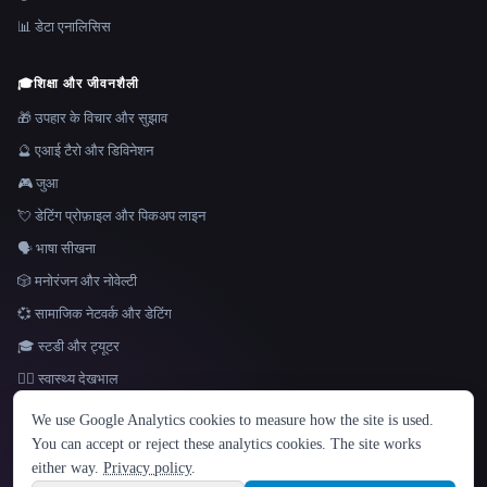
📊 डेटा एनालिसिस
🎓
शिक्षा और जीवनशैली
🎁 उपहार के विचार और सुझाव
🔮 एआई टैरो और डिविनेशन
🎮 जुआ
💘 डेटिंग प्रोफ़ाइल और पिकअप लाइन
🗣️ भाषा सीखना
🎲 मनोरंजन और नोवेल्टी
💞 सामाजिक नेटवर्क और डेटिंग
🎓 स्टडी और ट्यूटर
👩‍⚕️ स्वास्थ्य देखभाल
भाषा
We use Google Analytics cookies to measure how the site is used.
English
español
Français
Русский
简体中文
You can accept or reject these analytics cookies. The site works
Hindi
either way.
Privacy policy
.
© 2026 That AI Collection. सर्वाधिकार सुरक्षित।
·
सेवा की शर्तें
·
गोपनीयता नीति
·
·