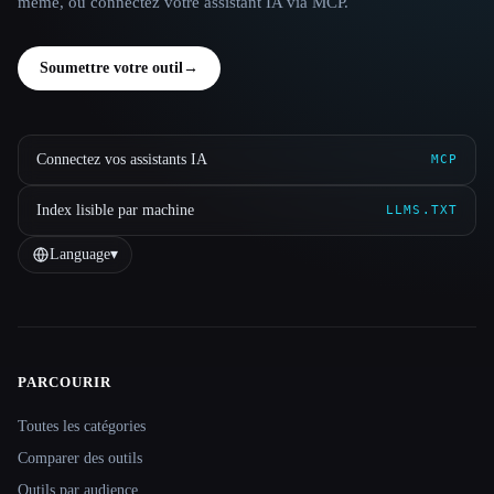
même, ou connectez votre assistant IA via MCP.
Soumettre votre outil
→
Connectez vos assistants IA
MCP
Index lisible par machine
LLMS.TXT
Language
▾
PARCOURIR
Site navigation
Toutes les catégories
Comparer des outils
Outils par audience