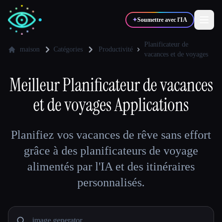
✦
Soumettre avec l'IA
Planificateur de
maison
Catégories
Productivité
vacances et de voyages
✍️
🎨
Auteurs
Designers
Meilleur
Planificateur de vacances
et de voyages
Applications
💻
📈
Développeurs
Marketeurs
Planifiez vos vacances de rêve sans effort
🎓
🎬
Étudiants
Créateurs
grâce à des planificateurs de voyage
alimentés par l'IA et des itinéraires
personnalisés.
Blog
Comparer les outils