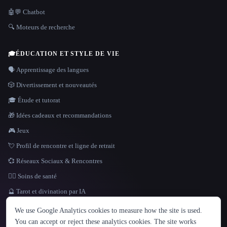
🤖💬 Chatbot
🔍 Moteurs de recherche
🎓
ÉDUCATION ET STYLE DE VIE
🗣️ Apprentissage des langues
🎲 Divertissement et nouveautés
🎓 Étude et tutorat
🎁 Idées cadeaux et recommandations
🎮 Jeux
💘 Profil de rencontre et ligne de retrait
💞 Réseaux Sociaux & Rencontres
👩‍⚕️ Soins de santé
🔮 Tarot et divination par IA
LANGUE
We use Google Analytics cookies to measure how the site is used.
English
español
Français
Русский
简体中文
You can accept or reject these analytics cookies. The site works