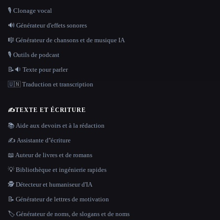
🎙️ Clonage vocal
🔊 Générateur d'effets sonores
🎼 Générateur de chansons et de musique IA
🎙️ Outils de podcast
📝🔉 Texte pour parler
🇺🇳 Traduction et transcription
✍️
TEXTE ET ÉCRITURE
📚 Aide aux devoirs et à la rédaction
✍️ Assistante d''écriture
📖 Auteur de livres et de romans
💡 Bibliothèque et ingénierie rapides
🕵️ Détecteur et humaniseur d'IA
📝 Générateur de lettres de motivation
🏷️ Générateur de noms, de slogans et de noms