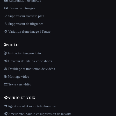
🖼️ Restauration de photos
🖼️ Retouche d'images
🪄 Suppresseur d'arrière-plan
💧 Suppresseur de filigranes
🔁 Variation d'une image à l'autre
🎬
VIDÉO
🎬 Animation image-vidéo
📲 Créateur de TikTok et de shorts
🎤 Doublage et traduction de vidéos
🎬 Montage vidéo
🎞️ Texte vers vidéo
🎧
AUDIO ET VOIX
☎️ Agent vocal et robot téléphonique
🎧 Améliorateur audio et suppression de la voix