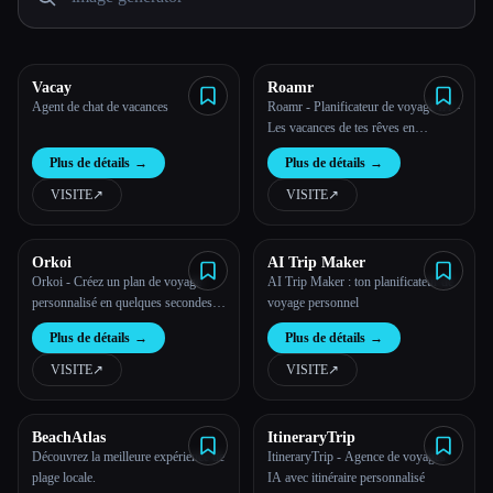
Toutes les catégories
Vacay
Roamr
À propos
Agent de chat de vacances
Roamr - Planificateur de voyage IA -
Les vacances de tes rêves en
quelques secondes
Plus de détails
→
Plus de détails
→
VISITE
↗︎
VISITE
↗︎
Orkoi
AI Trip Maker
Orkoi - Créez un plan de voyage
AI Trip Maker : ton planificateur de
personnalisé en quelques secondes,
voyage personnel
Esc
gratuit, sans inscription
Plus de détails
→
Plus de détails
→
VISITE
↗︎
VISITE
↗︎
BeachAtlas
ItineraryTrip
Découvrez la meilleure expérience de
ItineraryTrip - Agence de voyages
plage locale.
IA avec itinéraire personnalisé