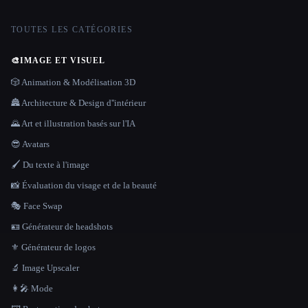
TOUTES LES CATÉGORIES
🎨
IMAGE ET VISUEL
🎲 Animation & Modélisation 3D
🏯 Architecture & Design d''intérieur
🌄 Art et illustration basés sur l'IA
😎 Avatars
🖌️ Du texte à l'image
📸 Évaluation du visage et de la beauté
🎭 Face Swap
🪪 Générateur de headshots
⚜️ Générateur de logos
🔬 Image Upscaler
👩‍🎤 Mode