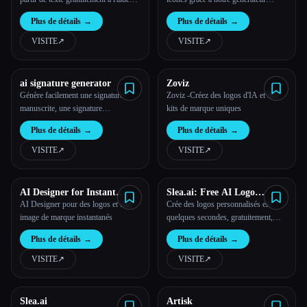
d'une technologie d'IA avancée.
d'icônes basé sur l'IA
Plus de détails
→
Plus de détails
→
VISITE
↗︎
VISITE
↗︎
ai signature generator
Zoviz
Génère facilement une signature
Zoviz -Créez des logos d'IA et des
manuscrite, une signature
kits de marque uniques
calligraphique grâce à notre créateur
Plus de détails
→
Plus de détails
→
de signature IA gratuit. Transforme
ton nom en œuvre d'art en ligne.
VISITE
↗︎
VISITE
↗︎
Aucune application n'est nécessaire.
AI Designer for Instant
Slea.ai: Free AI Logo
Logos and Branding
Generator
AI Designer pour des logos et une
Crée des logos personnalisés en
image de marque instantanés
quelques secondes, gratuitement,
rapidement et de manière
Plus de détails
→
Plus de détails
→
professionnelle.
VISITE
↗︎
VISITE
↗︎
Slea.ai
Artisk