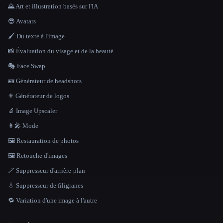
🌄 Art et illustration basés sur l'IA
😎 Avatars
🖌️ Du texte à l'image
📸 Évaluation du visage et de la beauté
🎭 Face Swap
🪪 Générateur de headshots
⚜️ Générateur de logos
🔬 Image Upscaler
👩‍🎤 Mode
🖼️ Restauration de photos
🖼️ Retouche d'images
🪄 Suppresseur d'arrière-plan
💧 Suppresseur de filigranes
🔁 Variation d'une image à l'autre