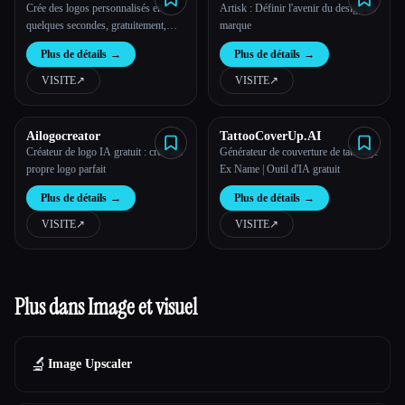
Crée des logos personnalisés en
Artisk : Définir l'avenir du design de
quelques secondes, gratuitement,
marque
rapidement et de manière
Plus de détails
→
Plus de détails
→
professionnelle.
VISITE
↗︎
VISITE
↗︎
Ailogocreator
TattooCoverUp.AI
Créateur de logo IA gratuit : crée ton
Générateur de couverture de tatouage
propre logo parfait
Ex Name | Outil d'IA gratuit
Plus de détails
→
Plus de détails
→
VISITE
↗︎
VISITE
↗︎
Plus dans Image et visuel
🔬
Image Upscaler