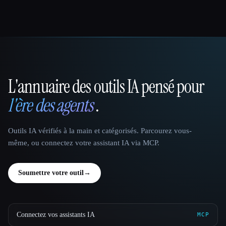
L'annuaire des outils IA pensé pour
That AI Collection
l'ère des agents
.
Outils IA vérifiés à la main et catégorisés. Parcourez vous-
même, ou connectez votre assistant IA via MCP.
Soumettre votre outil
→
Connectez vos assistants IA
MCP