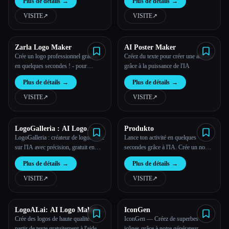
Plus de détails
→
Plus de détails
→
couverture de livre, couverture de
podcast, logo et bien plus encore.
VISITE
↗︎
VISITE
↗︎
Zarla Logo Maker
AI Poster Maker
Crée un logo professionnel gratuit,
Créez du texte pour créer une affiche
en quelques secondes ! - pour
grâce à la puissance de l'IA
n''importe quelle entreprise ou
Plus de détails
→
Plus de détails
→
marque grâce au créateur de logo
simple et intuitif de Zarla.
VISITE
↗︎
VISITE
↗︎
LogoGalleria : AI Logo
Produkto
Maker with Precision Free
LogoGalleria : créateur de logos basé
Lance ton activité en quelques
Online
sur l'IA avec précision, gratuit en
secondes grâce à l'IA. Crée un nom
ligne
de marque accrocheur, crée un logo
Plus de détails
→
Plus de détails
→
original et crée un site web
professionnel en toute simplicité.
VISITE
↗︎
VISITE
↗︎
LogoAI.ai: AI Logo Maker
IconGen
Free Online
Crée des logos de haute qualité à
IconGen — Créez de superbes
partir de texte gratuitement à l'aide
icônes grâce à notre générateur