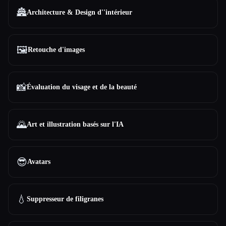
🏯
Architecture & Design d''intérieur
🖼️
Retouche d'images
📸
Évaluation du visage et de la beauté
🌄
Art et illustration basés sur l'IA
😎
Avatars
💧
Suppresseur de filigranes