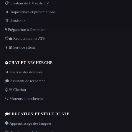
📋 Créateur de CV et de CV
📊 Diapositives et présentations
👩‍⚖️ Juridique
🎙️ Préparation à l'entretien
🧑‍💼 Recrutement et ATS
👨‍💻 Service client
🤖
CHAT ET RECHERCHE
📊 Analyse des données
🎓 Assistant de recherche
🤖💬 Chatbot
🔍 Moteurs de recherche
🎓
ÉDUCATION ET STYLE DE VIE
🗣️ Apprentissage des langues