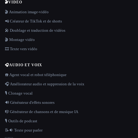
🎬
VIDÉO
🎬 Animation image-vidéo
📲 Créateur de TikTok et de shorts
🎤 Doublage et traduction de vidéos
🎬 Montage vidéo
🎞️ Texte vers vidéo
🎧
AUDIO ET VOIX
☎️ Agent vocal et robot téléphonique
🎧 Améliorateur audio et suppression de la voix
🎙️ Clonage vocal
🔊 Générateur d'effets sonores
🎼 Générateur de chansons et de musique IA
🎙️ Outils de podcast
📝🔉 Texte pour parler