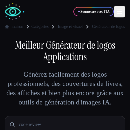
✦
Soumettre avec l'IA
maison
Catégories
Image et visuel
Générateur de logos
✍️
Meilleur
Générateur de logos
🎨
Auteurs
Designers
Applications
💻
📈
Développeurs
Marketeurs
Générez facilement des logos
🎓
🎬
professionnels, des couvertures de livres,
Étudiants
Créateurs
des affiches et bien plus encore grâce aux
outils de génération d'images IA.
Blog
Comparer les outils