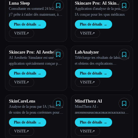
Luna Sleep
Skincare Pro: AI Skin
Scanner
Consultante en sommeil 24 h/24 et 7
Application d'analyse de la peau par
j/7 prête à t'aider dès maintenant, à
IA conçue pour les spas médicaux
une fraction du prix.
Plus de détails
→
Plus de détails
→
VISITE
↗︎
VISITE
↗︎
Skincare Pro: AI Aesthetic
LabAnalyzer
Simulator
AI Aesthetic Simulator est une
Télécharge tes résultats de laboratoire
application spécialement conçue pour
et obtiens des explications
les spas médicaux et les cliniques
instantanées grâce à l'IA
Plus de détails
→
Plus de détails
→
esthétiques, qui propose des
simulations avant-après des
VISITE
↗︎
VISITE
↗︎
traitements esthétiques afin d'aider
les clients à visualiser les résultats
attendus.
SkinCareLens
MindThera AI
Analyse de la peau par IA | Solutions
MindThera AI -
de soins de la peau coréennes pour
анонимнанасикасикасискаскаскаскаа
les utilisateurs du monde entier
онлайна
Plus de détails
→
Plus de détails
→
VISITE
↗︎
VISITE
↗︎