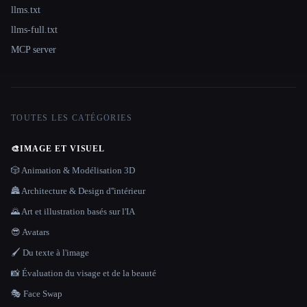
llms.txt
llms-full.txt
MCP server
TOUTES LES CATÉGORIES
🎨
IMAGE ET VISUEL
🎲 Animation & Modélisation 3D
🏯 Architecture & Design d''intérieur
🌄 Art et illustration basés sur l'IA
😎 Avatars
🖌️ Du texte à l'image
📸 Évaluation du visage et de la beauté
🎭 Face Swap