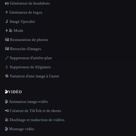
🪪 Générateur de headshots
⚜️ Générateur de logos
🔬 Image Upscaler
👩‍🎤 Mode
🖼️ Restauration de photos
🖼️ Retouche d'images
🪄 Suppresseur d'arrière-plan
💧 Suppresseur de filigranes
🔁 Variation d'une image à l'autre
🎬
VIDÉO
🎬 Animation image-vidéo
📲 Créateur de TikTok et de shorts
🎤 Doublage et traduction de vidéos
🎬 Montage vidéo