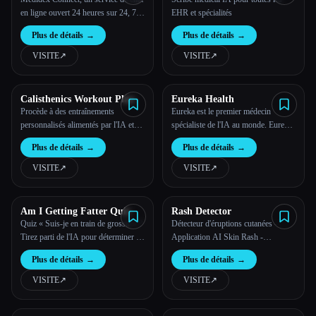
en ligne ouvert 24 heures sur 24, 7
EHR et spécialités
jours sur 7,
Plus de détails
→
Plus de détails
→
VISITE
↗︎
VISITE
↗︎
Calisthenics Workout Plan
Eureka Health
Procède à des entraînements
Eureka est le premier médecin
personnalisés alimentés par l'IA et
spécialiste de l'IA au monde. Eureka
adaptés à ton niveau de forme
peut commander des laboratoires et
Plus de détails
→
Plus de détails
→
physique et à tes objectifs.
prodiguer des soins dans le monde
réel, couverts par l'assurance
VISITE
↗︎
VISITE
↗︎
maladie.
Am I Getting Fatter Quiz
Rash Detector
Quiz « Suis-je en train de grossir » ?
Détecteur d'éruptions cutanées -
Tirez parti de l'IA pour déterminer si
Application AI Skin Rash -
tu grossis
Télécharge des images de ton
Plus de détails
→
Plus de détails
→
éruption cutanée, réponds à quelques
questions, découvre de quelle
VISITE
↗︎
VISITE
↗︎
éruption cutanée tu es susceptible
d'avoir.