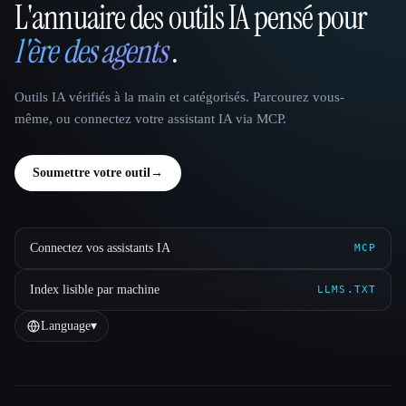
L'annuaire des outils IA pensé pour
That AI Collection
l'ère des agents
.
Outils IA vérifiés à la main et catégorisés. Parcourez vous-
même, ou connectez votre assistant IA via MCP.
Soumettre votre outil
→
Connectez vos assistants IA
MCP
Index lisible par machine
LLMS.TXT
Language
▾