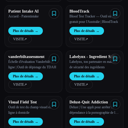
Patient Intake AI
BloodTrack
Accueil - Patientintake
Blood Test Tracker — Outil en ligne
gratuit pour l'Australie | BloodTrack
Plus de détails
→
Plus de détails
→
VISITE
↗︎
VISITE
↗︎
vanderbiltassessment
Labelynx - Ingredient Safety
Analyzer
Échelle d'évaluation Vanderbilt en
Labelynx, ton partenaire en matière
ligne | Outil de dépistage du TDAH
de sécurité des ingrédients
Plus de détails
→
Plus de détails
→
VISITE
↗︎
VISITE
↗︎
Visual Field Test
Delust-Quit Addiction
Outil de test du champ visuel en
Delust | Une appli pour arrêter la
ligne à domicile
dépendance à la pornographie de la
bonne façon
Plus de détails
→
Plus de détails
→