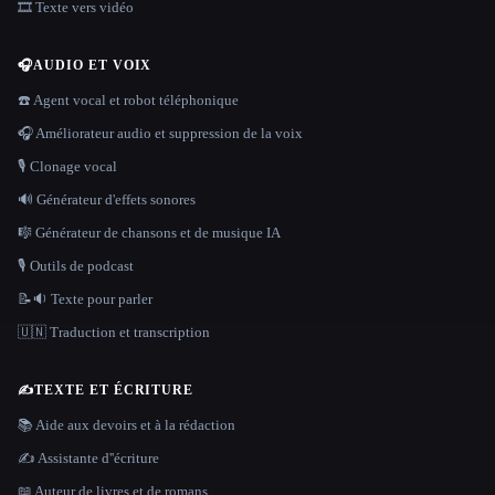
🎞️ Texte vers vidéo
🎧
AUDIO ET VOIX
☎️ Agent vocal et robot téléphonique
🎧 Améliorateur audio et suppression de la voix
🎙️ Clonage vocal
🔊 Générateur d'effets sonores
🎼 Générateur de chansons et de musique IA
🎙️ Outils de podcast
📝🔉 Texte pour parler
🇺🇳 Traduction et transcription
✍️
TEXTE ET ÉCRITURE
📚 Aide aux devoirs et à la rédaction
✍️ Assistante d''écriture
📖 Auteur de livres et de romans