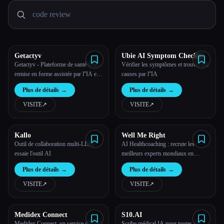
Toutes les catégories
À propos
Getactyv
Ubie AI Symptom Checker
Getactyv - Plateforme de santé et de
Vérifier les symptômes et trouver les
remise en forme assistée par l''IA et
causes par l''IA
la vision par ordinateur
Plus de détails
→
Plus de détails
→
VISITE
↗︎
VISITE
↗︎
Kallo
Well Me Right
Outil de collaboration multi-LLM,
AI Healthcoaching : recrute les
essaie l'outil AI
meilleurs experts mondiaux en
matière de bien-être et reçois des
Plus de détails
→
Plus de détails
→
conseils par appel vidéo
VISITE
↗︎
VISITE
↗︎
Medidex Connect
S10.AI
Esc
Medidex Connect, un service de chat
Scribe médical IA pour toutes les