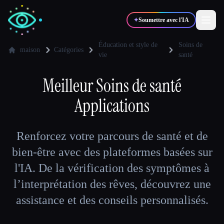
✦
Soumettre avec l'IA
Éducation et style de
Soins de
maison
Catégories
vie
santé
✍️
🎨
Auteurs
Designers
Meilleur
Soins de santé
Applications
💻
📈
Développeurs
Marketeurs
Renforcez votre parcours de santé et de
🎓
🎬
Étudiants
Créateurs
bien-être avec des plateformes basées sur
l'IA. De la vérification des symptômes à
l’interprétation des rêves, découvrez une
Blog
assistance et des conseils personnalisés.
Comparer les outils