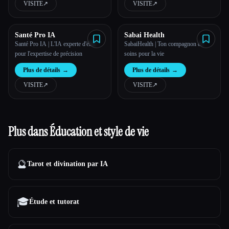
VISITE
↗︎
VISITE
↗︎
Santé Pro IA
Sabai Health
Santé Pro IA | L'IA experte d'élite
SabaiHealth | Ton compagnon de
pour l'expertise de précision
soins pour la vie
Plus de détails
→
Plus de détails
→
VISITE
↗︎
VISITE
↗︎
Plus dans Éducation et style de vie
🔮
Tarot et divination par IA
🎓
Étude et tutorat