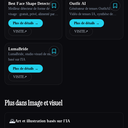
v
Best Face Shape Detector
Outfit AI
Meilleur détecteur de forme de
Générateur de tenues OutfitAI 3.1 |
visage : gratuit, privé, alimenté par
Vidéo de tenues IA, synthèse de
l'IA
tenues et essai virtuel
Plus de détails
→
Plus de détails
→
VISITE
↗︎
VISITE
↗︎
LumaBride
LumaBride, studio visuel de mariage
basé sur l'IA
Plus de détails
→
VISITE
↗︎
Plus dans Image et visuel
🌄
Art et illustration basés sur l'IA