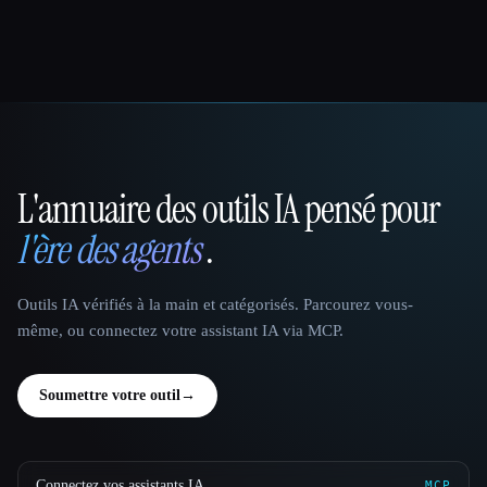
L'annuaire des outils IA pensé pour
That AI Collection
l'ère des agents
.
Outils IA vérifiés à la main et catégorisés. Parcourez vous-
même, ou connectez votre assistant IA via MCP.
Soumettre votre outil
→
Connectez vos assistants IA
MCP