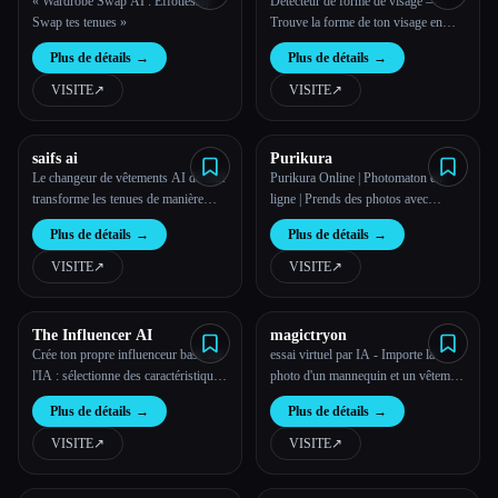
« Wardrobe Swap AI : Effotlessly
Détecteur de forme de visage —
Swap tes tenues »
Trouve la forme de ton visage en
quelques secondes !
Plus de détails
→
Plus de détails
→
VISITE
↗︎
VISITE
↗︎
saifs ai
Purikura
Le changeur de vêtements AI de Saif
Purikura Online | Photomaton en
transforme les tenues de manière
ligne | Prends des photos avec
numérique, en proposant des
n'importe quoi
Plus de détails
→
Plus de détails
→
changements de mode réalistes et de
haute qualité pour un style créatif.
VISITE
↗︎
VISITE
↗︎
The Influencer AI
magictryon
Crée ton propre influenceur basé sur
essai virtuel par IA - Importe la
l'IA : sélectionne des caractéristiques,
photo d'un mannequin et un vêtement
télécharge tes propres photos ou
pour découvrir la magie !
Plus de détails
→
Plus de détails
→
sélectionne une personne prédéfinie,
puis génère du contenu pour ton
VISITE
↗︎
VISITE
↗︎
influenceur personnel, y compris des
photos de produits, des essais et des