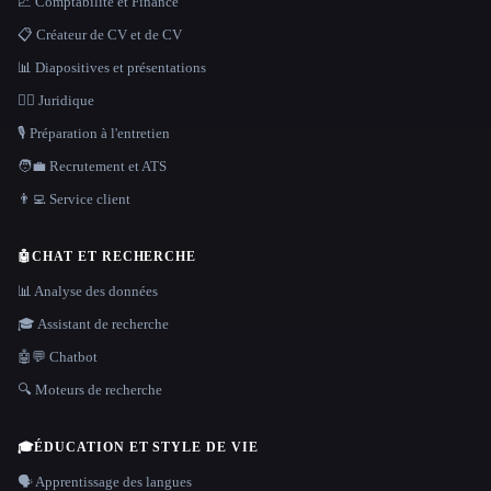
📈 Comptabilité et Finance
📋 Créateur de CV et de CV
📊 Diapositives et présentations
👩‍⚖️ Juridique
🎙️ Préparation à l'entretien
🧑‍💼 Recrutement et ATS
👨‍💻 Service client
🤖
CHAT ET RECHERCHE
📊 Analyse des données
🎓 Assistant de recherche
🤖💬 Chatbot
🔍 Moteurs de recherche
🎓
ÉDUCATION ET STYLE DE VIE
🗣️ Apprentissage des langues