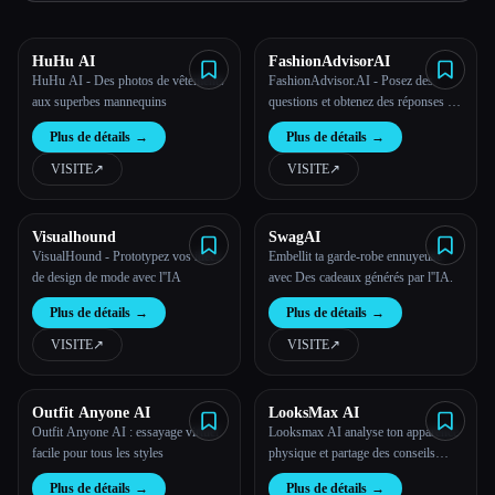
Toutes les catégories
HuHu AI
FashionAdvisorAI
HuHu AI - Des photos de vêtements
FashionAdvisor.AI - Posez des
À propos
aux superbes mannequins
questions et obtenez des réponses de
FashionAdvisor.AI
Plus de détails
→
Plus de détails
→
VISITE
↗︎
VISITE
↗︎
Visualhound
SwagAI
VisualHound - Prototypez vos idées
Embellit ta garde-robe ennuyeuse
de design de mode avec l''IA
avec Des cadeaux générés par l''IA.
Plus de détails
→
Plus de détails
→
VISITE
↗︎
VISITE
↗︎
Outfit Anyone AI
LooksMax AI
Outfit Anyone AI : essayage virtuel
Looksmax AI analyse ton apparence
facile pour tous les styles
physique et partage des conseils
d'amélioration personnelle générés
Plus de détails
→
Plus de détails
→