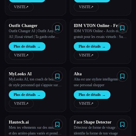
par l'IA qui t'aideront à renforcer ta
confiance en toi et ton estime de soi.
VISITE
↗︎
VISITE
↗︎
Esc
Outfit Changer
IDM VTON Online - Free
Online Access for Virtual
Outfit Changer AI | Outfit Anyone
IDM VTON Online - Accès en ligne
Try-Ons
AI | Essai virtuel | Ta garde-robe
gratuit pour les essais virtuels : Sur
virtuelle t'attend | AI Cloth Changer |
notre plateforme, en utilisant IDM
Plus de détails
→
Plus de détails
→
outfitchanger.com
VTON, tu peux profiter d'essais
virtuels en ligne illimités et générer
VISITE
↗︎
VISITE
↗︎
une variété d'images d'échange de
vêtements.
MyLooks AI
Alta
MyLooks.AI, ton coach de beauté et
Alta est une styliste intelligente et
de style personnel qui s'appuie sur
une personal shopper
les fonctionnalités avancées de GPT-
Plus de détails
→
Plus de détails
→
4.
VISITE
↗︎
VISITE
↗︎
Hautech.ai
Face Shape Detector
Mets tes vêtements sur des modèles
Détecteur de forme de visage :
et des arrière-plans variés et prends
identifie la forme de ton visage