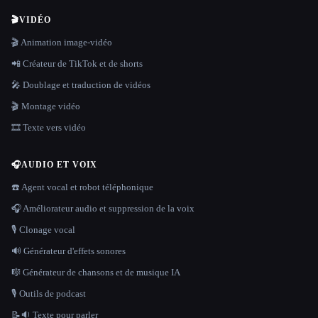
🎬
VIDÉO
🎬 Animation image-vidéo
📲 Créateur de TikTok et de shorts
🎤 Doublage et traduction de vidéos
🎬 Montage vidéo
🎞️ Texte vers vidéo
🎧
AUDIO ET VOIX
☎️ Agent vocal et robot téléphonique
🎧 Améliorateur audio et suppression de la voix
🎙️ Clonage vocal
🔊 Générateur d'effets sonores
🎼 Générateur de chansons et de musique IA
🎙️ Outils de podcast
📝🔉 Texte pour parler