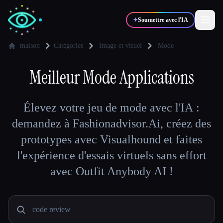
✦
Soumettre avec l'IA
maison
Catégories
Image et visuel
Mode
✍️
Meilleur
Mode
Applications
🎨
Auteurs
Designers
💻
📈
Élevez votre jeu de mode avec l'IA :
Développeurs
Marketeurs
demandez à Fashionadvisor.Ai, créez des
prototypes avec Visualhound et faites
🎓
🎬
Étudiants
Créateurs
l'expérience d'essais virtuels sans effort
avec Outfit Anybody AI !
Blog
Comparer les outils