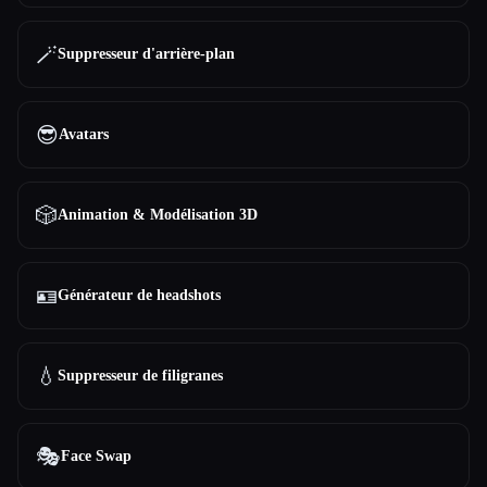
🪄
Suppresseur d'arrière-plan
😎
Avatars
🎲
Animation & Modélisation 3D
🪪
Générateur de headshots
💧
Suppresseur de filigranes
🎭
Face Swap