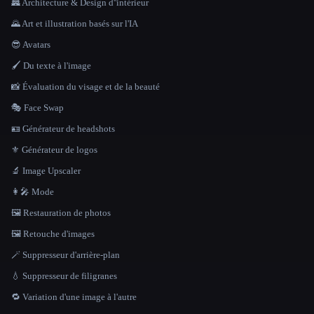
🏯 Architecture & Design d''intérieur
🌄 Art et illustration basés sur l'IA
😎 Avatars
🖌️ Du texte à l'image
📸 Évaluation du visage et de la beauté
🎭 Face Swap
🪪 Générateur de headshots
⚜️ Générateur de logos
🔬 Image Upscaler
👩‍🎤 Mode
🖼️ Restauration de photos
🖼️ Retouche d'images
🪄 Suppresseur d'arrière-plan
💧 Suppresseur de filigranes
🔁 Variation d'une image à l'autre