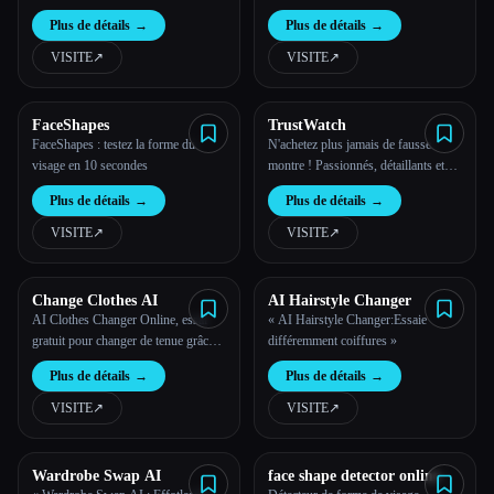
de superbes photos de mode grâce à
Plus de détails
→
Plus de détails
→
l'IA
VISITE
↗︎
VISITE
↗︎
FaceShapes
TrustWatch
FaceShapes : testez la forme du
N'achetez plus jamais de fausse
visage en 10 secondes
montre ! Passionnés, détaillants et
ateliers de réparation
Plus de détails
→
Plus de détails
→
VISITE
↗︎
VISITE
↗︎
Change Clothes AI
AI Hairstyle Changer
AI Clothes Changer Online, essai
« AI Hairstyle Changer:Essaie
gratuit pour changer de tenue grâce à
différemment coiffures »
l'IA
Plus de détails
→
Plus de détails
→
VISITE
↗︎
VISITE
↗︎
Wardrobe Swap AI
face shape detector online