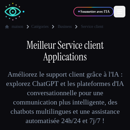
✦
Soumettre avec l'IA
maison
Catégories
Business
Service client
✍️
Meilleur
Service client
🎨
Auteurs
Designers
Applications
💻
📈
Développeurs
Marketeurs
Améliorez le support client grâce à l'IA :
🎓
🎬
explorez ChatGPT et les plateformes d'IA
Étudiants
Créateurs
conversationnelle pour une
communication plus intelligente, des
chatbots multilingues et une assistance
Blog
automatisée 24h/24 et 7j/7 !
Comparer les outils