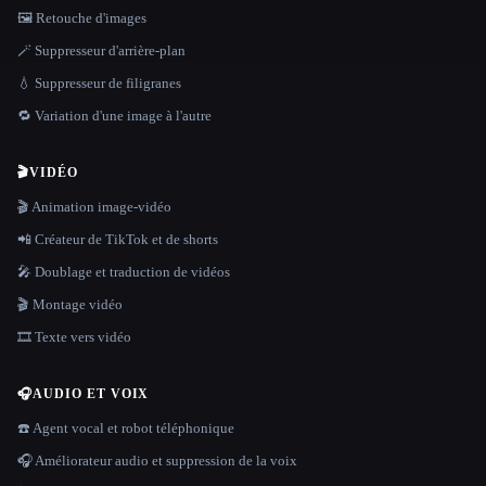
🖼️ Retouche d'images
🪄 Suppresseur d'arrière-plan
💧 Suppresseur de filigranes
🔁 Variation d'une image à l'autre
🎬
VIDÉO
🎬 Animation image-vidéo
📲 Créateur de TikTok et de shorts
🎤 Doublage et traduction de vidéos
🎬 Montage vidéo
🎞️ Texte vers vidéo
🎧
AUDIO ET VOIX
☎️ Agent vocal et robot téléphonique
🎧 Améliorateur audio et suppression de la voix