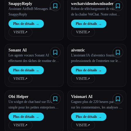
SnappyReply
wechatvideodownloader
Assistant AirBnB Messages AI par
Robot de téléchargement de vidéos
SnappyReply
de la chaîne WeChat. Notre robot
permet de télécharger facilement et
Plus de détails
→
Plus de détails
→
rapidement les vidéos des chaînes
WeChat.
VISITE
↗︎
VISITE
↗︎
Sonant AI
aiventic
Les agents vocaux Sonant AI
L'assistant IA d'aiventics fournit aux
effectuent des tâches de routine de
professionnels de l'entretien sur le
bout en bout et passent des appels
terrain des conseils étape par étape,
Plus de détails
→
Plus de détails
→
dans les agences d'assurance.
l'identification des pièces et les
Automatisez 90 % des tâches :
informations nécessaires pour
VISITE
↗︎
VISITE
↗︎
renouvellements de polices,
effectuer toute réparation.
soumissions d'assurance basées sur
l'IA, recouvrements, réceptionnist
Obi Helper
Visionari AI
Un widget de chat basé sur l'IA
Gagnez plus de 220 heures par mois
simple pour les petites entreprises
sur les commentaires, les analyses et
qui ne sont pas prêtes à utiliser des
la feuille de route grâce à l'IA
Plus de détails
→
Plus de détails
→
solutions similaires à Intercom.
VISITE
↗︎
VISITE
↗︎