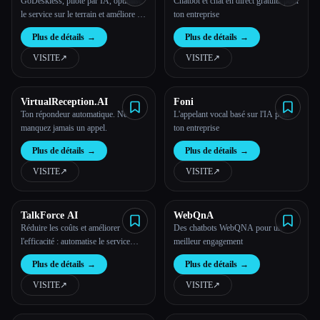
GoDeskless, piloté par IA, optimise
Chatbot et chat en direct gratuits pour
le service sur le terrain et améliore la
ton entreprise
satisfaction de ses clients
Plus de détails
→
Plus de détails
→
VISITE
↗︎
VISITE
↗︎
VirtualReception.AI
Foni
Ton répondeur automatique. Ne
L'appelant vocal basé sur l'IA pour
manquez jamais un appel.
ton entreprise
Plus de détails
→
Plus de détails
→
VISITE
↗︎
VISITE
↗︎
TalkForce AI
WebQnA
Réduire les coûts et améliorer
Des chatbots WebQNA pour un
l'efficacité : automatise le service
meilleur engagement
client grâce à l'IA
Plus de détails
→
Plus de détails
→
VISITE
↗︎
VISITE
↗︎