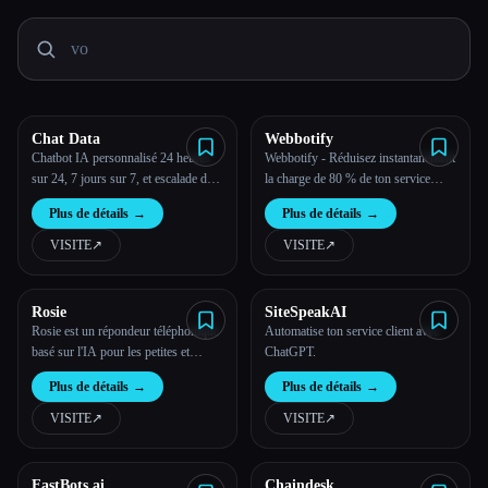
Toutes les catégories
À propos
Chat Data
Webbotify
Chatbot IA personnalisé 24 heures
Webbotify - Réduisez instantanément
sur 24, 7 jours sur 7, et escalade du
la charge de 80 % de ton service
chat en direct
client.
Plus de détails
→
Plus de détails
→
VISITE
↗︎
VISITE
↗︎
Rosie
SiteSpeakAI
Rosie est un répondeur téléphonique
Automatise ton service client avec
basé sur l'IA pour les petites et
ChatGPT.
moyennes entreprises.
Plus de détails
→
Plus de détails
→
VISITE
↗︎
VISITE
↗︎
FastBots.ai
Chaindesk