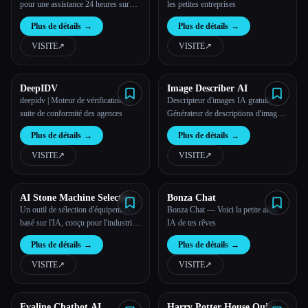
pour une assistance 24 heures sur
les petites entreprises
24, 7 jours sur 7 | PerfectCSR AI
Plus de détails
→
Plus de détails
→
VISITE
↗︎
VISITE
↗︎
DeepIDV
Image Describer AI
deepidv | Moteur de vérification et
Descripteur d'images IA gratuit |
suite de conformité des agences
Générateur de descriptions d'images
IA - Décrivez des images en ligne
Plus de détails
→
Plus de détails
→
VISITE
↗︎
VISITE
↗︎
AI Stone Machine Selector -
Bonza Chat
DINOSAW
Un outil de sélection d'équipements
Bonza Chat — Voici la petite amie
basé sur l'IA, conçu pour l'industrie
IA de tes rêves
de la pierre.
Plus de détails
→
Plus de détails
→
VISITE
↗︎
VISITE
↗︎
Evaline Chatbot AI
Harry Potter House Quiz