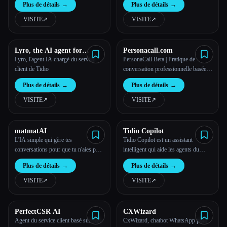
Plus de détails
→
Plus de détails
→
VISITE
↗︎
VISITE
↗︎
Lyro, the AI agent for
Personacall.com
customer service
Lyro, l'agent IA chargé du service
PersonaCall Beta | Pratique de
client de Tidio
conversation professionnelle basée
sur l'IA
Plus de détails
→
Plus de détails
→
VISITE
↗︎
VISITE
↗︎
matmatAI
Tidio Copilot
L'IA simple qui gère tes
Tidio Copilot est un assistant
conversations pour que tu n'aies pas
intelligent qui aide les agents du
à le faire | matmat AI
support à répondre plus rapidement
Plus de détails
→
Plus de détails
→
grâce à des suggestions de réponse
intelligentes et adaptées à la marque.
VISITE
↗︎
VISITE
↗︎
PerfectCSR AI
CXWizard
Agent du service client basé sur l'IA
CxWizard, chatbot WhatsApp pour