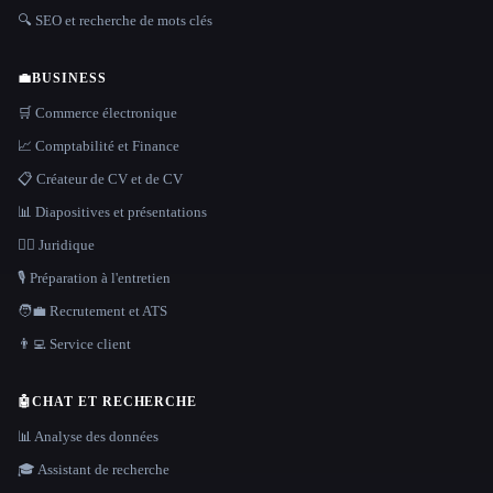
🔍 SEO et recherche de mots clés
💼
BUSINESS
🛒 Commerce électronique
📈 Comptabilité et Finance
📋 Créateur de CV et de CV
📊 Diapositives et présentations
👩‍⚖️ Juridique
🎙️ Préparation à l'entretien
🧑‍💼 Recrutement et ATS
👨‍💻 Service client
🤖
CHAT ET RECHERCHE
📊 Analyse des données
🎓 Assistant de recherche