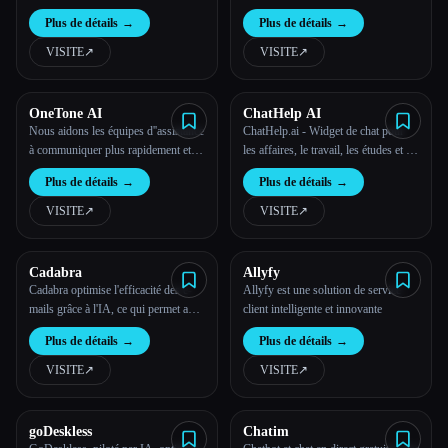
Plus de détails
→
Plus de détails
→
VISITE
↗︎
VISITE
↗︎
OneTone AI
ChatHelp AI
Nous aidons les équipes d''assistance
ChatHelp.ai - Widget de chat pour
à communiquer plus rapidement et
les affaires, le travail, les études et le
avec plus de précision
site Web alimenté par l''IA.
Plus de détails
→
Plus de détails
→
VISITE
↗︎
VISITE
↗︎
Cadabra
Allyfy
Cadabra optimise l'efficacité des e-
Allyfy est une solution de service
mails grâce à l'IA, ce qui permet aux
client intelligente et innovante
utilisateurs de gagner du temps
Plus de détails
→
Plus de détails
→
lorsqu'ils lisent, écrivent, répondent
et révisent leurs e-mails.
VISITE
↗︎
VISITE
↗︎
goDeskless
Chatim