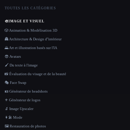
TOUTES LES CATÉGORIES
🎨
IMAGE ET VISUEL
🎲 Animation & Modélisation 3D
🏯 Architecture & Design d''intérieur
🌄 Art et illustration basés sur l'IA
😎 Avatars
🖌️ Du texte à l'image
📸 Évaluation du visage et de la beauté
🎭 Face Swap
🪪 Générateur de headshots
⚜️ Générateur de logos
🔬 Image Upscaler
👩‍🎤 Mode
🖼️ Restauration de photos