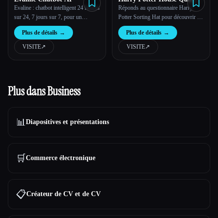
ORG
Evaline : chatbot intelligent 24 heures
Réponds au questionnaire Harry
sur 24, 7 jours sur 7, pour un
Potter Sorting Hat pour découvrir ta
support client automatisé et la
maison à Poudlard !
Plus de détails
→
Plus de détails
→
génération de prospects
VISITE
↗︎
VISITE
↗︎
Plus dans Business
📊
Diapositives et présentations
🛒
Commerce électronique
📋
Créateur de CV et de CV