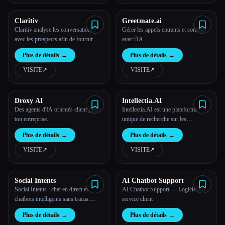
Claritiv
Greetmate.ai
Claritiv analyse les conversations
Gérer les appels entrants et sortants
avec les prospects afin de fournir des
avec l'IA
informations qui aident les équipes
Plus de détails
→
Plus de détails
→
commerciales à remporter davantage
de contrats.
VISITE
↗︎
VISITE
↗︎
Droxy AI
Intellectia.AI
Des agents d'IA orientés client pour
Intellectia.AI est une plateforme
ton entreprise.
unique de recherche sur les
investissements, native de l'IA,
Plus de détails
→
Plus de détails
→
destinée aux investisseurs
internationaux.
VISITE
↗︎
VISITE
↗︎
Social Intents
AI Chatbot Support
Social Intents : chat en direct et
AI Chatbot Support — Logiciel de
chatbots intelligents sans tracas.
service client
Entrez en contact avec les clients
Plus de détails
→
Plus de détails
→
directement à partir de tes outils