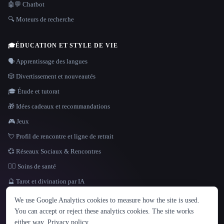
🤖💬 Chatbot
🔍 Moteurs de recherche
🎓
ÉDUCATION ET STYLE DE VIE
🗣️ Apprentissage des langues
🎲 Divertissement et nouveautés
🎓 Étude et tutorat
🎁 Idées cadeaux et recommandations
🎮 Jeux
💘 Profil de rencontre et ligne de retrait
💞 Réseaux Sociaux & Rencontres
👩‍⚕️ Soins de santé
🔮 Tarot et divination par IA
LANGUE
We use Google Analytics cookies to measure how the site is used.
English
español
Français
Русский
简体中文
You can accept or reject these analytics cookies. The site works
Hindi
either way.
Privacy policy
.