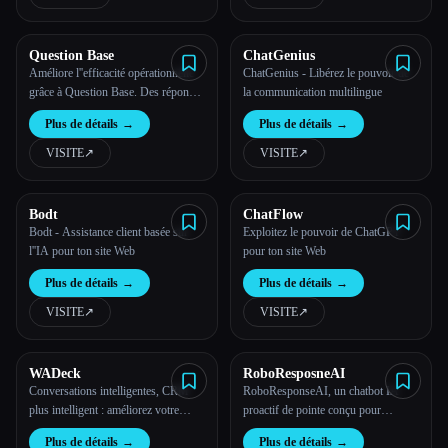
Question Base
ChatGenius
Améliore l''efficacité opérationnelle
ChatGenius - Libérez le pouvoir de
grâce à Question Base. Des réponses
la communication multilingue
fiables et instantanées à chaque
Plus de détails
→
Plus de détails
→
question au travail
VISITE
↗︎
VISITE
↗︎
Bodt
ChatFlow
Bodt - Assistance client basée sur
Exploitez le pouvoir de ChatGPT
l''IA pour ton site Web
pour ton site Web
Plus de détails
→
Plus de détails
→
VISITE
↗︎
VISITE
↗︎
WADeck
RoboResposneAI
Conversations intelligentes, CRM
RoboResponseAI, un chatbot IA
plus intelligent : améliorez votre
proactif de pointe conçu pour
communication professionnelle sur
transformer la façon dont tu interagis
Plus de détails
→
Plus de détails
→