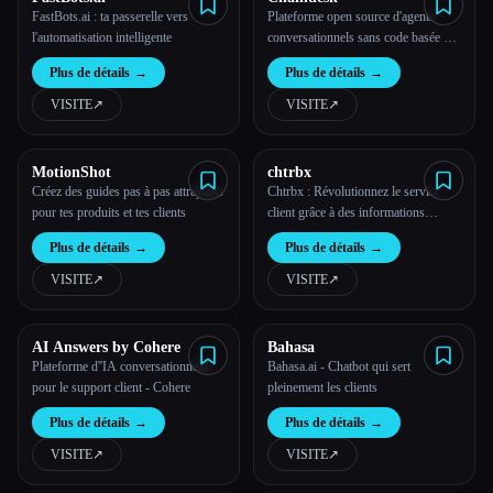
FastBots.ai : ta passerelle vers
Plateforme open source d'agents
l'automatisation intelligente
conversationnels sans code basée sur
tes données.
Plus de détails
→
Plus de détails
→
VISITE
↗︎
VISITE
↗︎
MotionShot
chtrbx
Créez des guides pas à pas attrayants
Chtrbx : Révolutionnez le service
pour tes produits et tes clients
client grâce à des informations
basées sur l''IA
Plus de détails
→
Plus de détails
→
VISITE
↗︎
VISITE
↗︎
AI Answers by Cohere
Bahasa
Esc
Plateforme d''IA conversationnelle
Bahasa.ai - Chatbot qui sert
pour le support client - Cohere
pleinement les clients
Plus de détails
→
Plus de détails
→
VISITE
↗︎
VISITE
↗︎