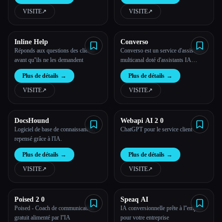
WhatsApp grâce à l''IA de ChatGPT
avec les visiteurs de ton site Web.
VISITE
↗︎
VISITE
↗︎
Inline Help
Converso
Réponds aux questions des clients
Converso est un service d'assistance
avant qu''ils ne les demandent
multicanal doté d'assistants IA
intégrés
Plus de détails
→
Plus de détails
→
VISITE
↗︎
VISITE
↗︎
DocsHound
Webapi AI 2 0
Logiciel de base de connaissances,
ChatGPT pour le service client
repensé grâce à l'IA.
Plus de détails
→
Plus de détails
→
VISITE
↗︎
VISITE
↗︎
Poised 2 0
Speaq AI
Poised - Coach de communication
IA conversionnelle prête à l''emploi
gratuit alimenté par l''IA
pour votre entreprise