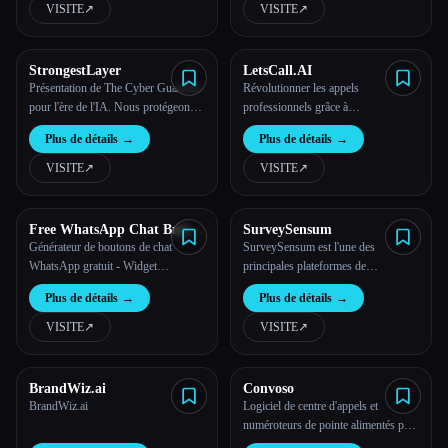
existants : Microsoft Teams, Slack,
VISITE
↗︎
VISITE
↗︎
Google Chat.
StrongestLayer
LetsCall.AI
Présentation de The Cyber Guardian
Révolutionner les appels
pour l'ère de l'IA. Nous protégeons
professionnels grâce à
les utilisateurs contre les menaces de
l'automatisation intelligente de l'IA
Plus de détails
→
Plus de détails
→
l'IA, éliminons les erreurs humaines
et atténuons l'épuisement du SOC.
VISITE
↗︎
VISITE
↗︎
Free WhatsApp Chat Button
SurveySensum
Generator - WhatsApp
Générateur de boutons de chat
SurveySensum est l'une des
Widget
WhatsApp gratuit - Widget
principales plateformes de
WhatsApp
commentaires clients qui t'aide à
Plus de détails
→
Plus de détails
→
transformer les informations issues
des enquêtes en actions ayant un
VISITE
↗︎
VISITE
↗︎
impact direct sur tes résultats.
BrandWiz.ai
Convoso
BrandWiz.ai
Logiciel de centre d'appels et
numéroteurs de pointe alimentés par
l'IA | Convoso