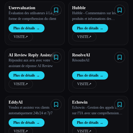
Userevaluation
Hubble
Évaluation des utilisateurs â La plate-
Hubble - Commentaires sur les
forme de compréhension du client
produits et informations des
utilisateurs
Plus de détails
→
Plus de détails
→
VISITE
↗︎
VISITE
↗︎
AI Review Reply Assistant
ResolveAI
Répondez aux avis avec votre
RésoudreAI
assistant de réponse AI Review
Plus de détails
→
Plus de détails
→
VISITE
↗︎
VISITE
↗︎
EddyAI
Echowin
Vendez et assistez vos clients
Echowin - Gestion des appels basée
automatiquement 24h/24 et 7j/7
sur l''IA avec une compréhension
complète du langage naturel et des
Plus de détails
→
Plus de détails
→
réponses personnalisées pour chaque
scénario.
VISITE
↗︎
VISITE
↗︎