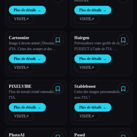
HeroPack
Plus de détails
→
Plus de détails
→
VISITE
↗︎
VISITE
↗︎
Cartoonize
Hairgen
Image à dessin animé | Dessinateur
Prévisualisez votre greffe de cheveux
d''IA. Créez des avatars et des
FUE/FUT à l''aide de l''IA -
personnages de dessins animés
hairgen.ai
Plus de détails
→
Plus de détails
→
incroyables avec différents styles
instantanément et gratuitement !
VISITE
↗︎
VISITE
↗︎
PIXELVIBE
Stableboost
Flux de travail créatif rationalisé par
Créez des images personnalisées
l''IA.
avec l''IA !
Plus de détails
→
Plus de détails
→
VISITE
↗︎
VISITE
↗︎
PhotoAI
Posed