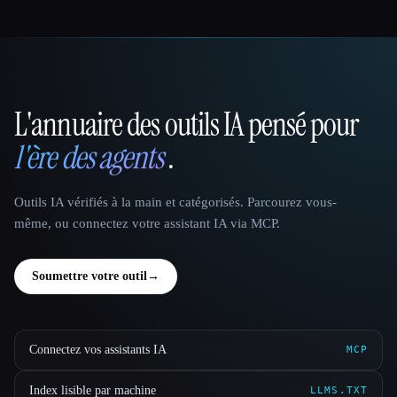
L'annuaire des outils IA pensé pour
That AI Collection
l'ère des agents
.
Outils IA vérifiés à la main et catégorisés. Parcourez vous-
même, ou connectez votre assistant IA via MCP.
Soumettre votre outil
→
Connectez vos assistants IA
MCP
Index lisible par machine
LLMS.TXT