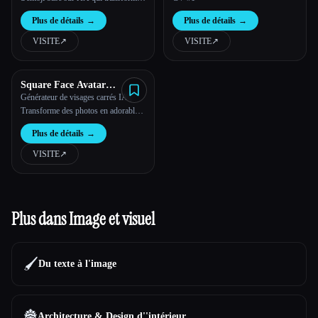
instantanément ton texte et tes photos
Plus de détails
→
Plus de détails
→
en packs d'emojis uniques de haute
qualité.
VISITE
↗︎
VISITE
↗︎
Square Face Avatar
Generator
Générateur de visages carrés IA |
Transforme des photos en adorables
avatars
Plus de détails
→
VISITE
↗︎
Plus dans Image et visuel
🖌️
Du texte à l'image
🏯
Architecture & Design d''intérieur