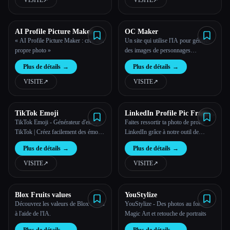
VISITE
↗︎
VISITE
↗︎
AI Profile Picture Maker
OC Maker
« AI Profile Picture Maker : crée ton
Un site qui utilise l'IA pour générer
propre photo »
des images de personnages
originales
Plus de détails
→
Plus de détails
→
VISITE
↗︎
VISITE
↗︎
TikTok Emoji
LinkedIn Profile Pic Frame
Generator
TikTok Emoji - Générateur d'emojis
Faites ressortir ta photo de profil
TikTok | Créez facilement des émojis
LinkedIn grâce à notre outil de
personnalisés
création de cadres personnalisés.
Plus de détails
→
Plus de détails
→
Ajoute des cadres personnalisés,
rapidement, gratuitement et
VISITE
↗︎
VISITE
↗︎
facilement !
Blox Fruits values
YouStylize
Découvrez les valeurs de Blox Fruits
YouStylize - Des photos au format
à l'aide de l'IA.
Magic Art et retouche de portraits