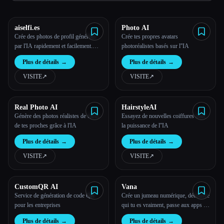
Toutes les catégories
aiselfi.es
Photo AI
Crée des photos de profil générées
Crée tes propres avatars
À propos
par l'IA rapidement et facilement.
photoréalistes basés sur l''IA
Utilise notre outil pour créer des
Plus de détails
→
Plus de détails
→
photos de profil IA personnalisées et
gratuites en quelques minutes.
VISITE
↗︎
VISITE
↗︎
Essaye-le → aiselfi.es
Real Photo AI
HairstyleAI
Génère des photos réalistes de toi et
Essayez de nouvelles coiffures avec
de tes proches grâce à l'IA
la puissance de l''IA
Plus de détails
→
Plus de détails
→
VISITE
↗︎
VISITE
↗︎
CustomQR AI
Vana
Service de génération de code QR
Crée un jumeau numérique, découvre
pour les entreprises
qui tu es vraiment, passe aux apps et
découvre le futur de la technologie.
Plus de détails
→
Plus de détails
→