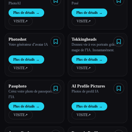
PhotoAI
Posé
Plus de détails
→
Plus de détails
→
VISITE
↗︎
VISITE
↗︎
Photoshot
Tokkingheads
Votre générateur d''avatar IA
Donnez vie à vos portraits grâce à la
magie de l''IA. Instantanément.
Plus de détails
→
Plus de détails
→
VISITE
↗︎
VISITE
↗︎
Passphoto
AI Profile Pictures
Créez votre photo de passeport avec
Photos de profil IA
l''IA
Plus de détails
→
Plus de détails
→
VISITE
↗︎
VISITE
↗︎