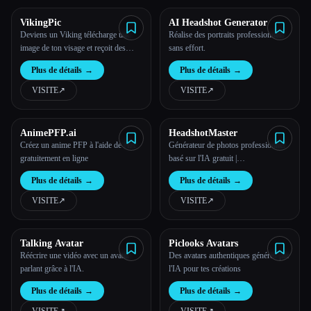
VikingPic
AI Headshot Generator
Deviens un Viking télécharge une
Réalise des portraits professionnels
image de ton visage et reçoit des
sans effort.
photos de toi en tant que viking
Plus de détails
→
Plus de détails
→
générées par l'IA en 5 minutes par e-
mail
VISITE
↗︎
VISITE
↗︎
AnimePFP.ai
HeadshotMaster
Créez un anime PFP à l'aide de l'IA
Générateur de photos professionnel
gratuitement en ligne
basé sur l'IA gratuit |
HeadshotMaster (pas d'inscription)
Plus de détails
→
Plus de détails
→
VISITE
↗︎
VISITE
↗︎
Talking Avatar
Piclooks Avatars
Réécrire une vidéo avec un avatar
Des avatars authentiques générés par
parlant grâce à l'IA.
l'IA pour tes créations
Plus de détails
→
Plus de détails
→