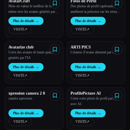
AvatarCraft
Fotos de Perfil
Mets-en valeur le meilleur de toi-
Des photos de profil captivantes :
même avec les avatars générés par
améliorer ta présence sur les réseaux
l''IA d''Avatarcraft
sociaux
Plus de détails
→
Plus de détails
→
VISITE
↗︎
VISITE
↗︎
Avatarize club
ARTI PICS
Créez des avatars de haute qualité
Créateur d''avatar alimenté par l''IA
générés par l''IA
Plus de détails
→
Plus de détails
→
VISITE
↗︎
VISITE
↗︎
xpression camera 2 0
ProfilePicture AI
caméra xpression
Créez votre photo de profil parfaite
avec AI.
Plus de détails
→
Plus de détails
→
VISITE
↗︎
VISITE
↗︎