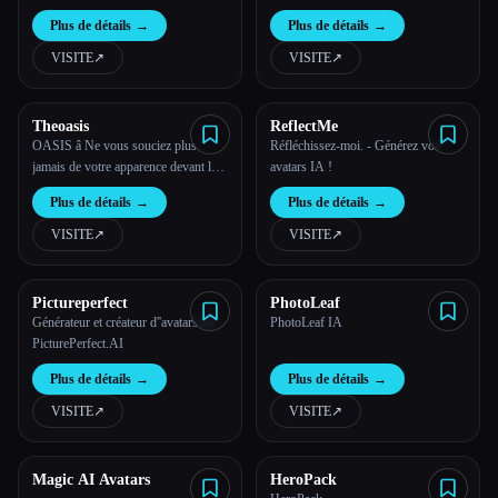
Plus de détails
→
Plus de détails
→
VISITE
↗︎
VISITE
↗︎
Theoasis
ReflectMe
OASIS â Ne vous souciez plus
Réfléchissez-moi. - Générez vos
jamais de votre apparence devant la
avatars IA !
caméra
Plus de détails
→
Plus de détails
→
VISITE
↗︎
VISITE
↗︎
Pictureperfect
PhotoLeaf
Générateur et créateur d''avatars IA -
PhotoLeaf IA
PicturePerfect.AI
Plus de détails
→
Plus de détails
→
VISITE
↗︎
VISITE
↗︎
Magic AI Avatars
HeroPack