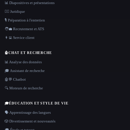
📊 Diapositives et présentations
👩‍⚖️ Juridique
🎙️ Préparation à l'entretien
🧑‍💼 Recrutement et ATS
👨‍💻 Service client
🤖
CHAT ET RECHERCHE
📊 Analyse des données
🎓 Assistant de recherche
🤖💬 Chatbot
🔍 Moteurs de recherche
🎓
ÉDUCATION ET STYLE DE VIE
🗣️ Apprentissage des langues
🎲 Divertissement et nouveautés
🎓 Étude et tutorat