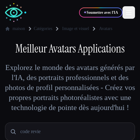
✦
Soumettre avec l'IA
maison
Catégories
Image et visuel
Avatars
✍️
Meilleur
Avatars
🎨
Applications
Auteurs
Designers
💻
📈
Explorez le monde des avatars générés par
Développeurs
Marketeurs
l'IA, des portraits professionnels et des
photos de profil personnalisées - Créez vos
🎓
🎬
Étudiants
Créateurs
propres portraits photoréalistes avec une
technologie de pointe dès aujourd'hui !
Blog
Comparer les outils