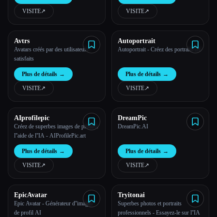
VISITE
↗︎
VISITE
↗︎
Avtrs
Autoportrait
Avatars créés par des utilisateurs
Autoportrait - Créez des portraits IA
satisfaits
Plus de détails
→
Plus de détails
→
VISITE
↗︎
VISITE
↗︎
AIprofilepic
DreamPic
Créez de superbes images de profil à
DreamPic.AI
Esc
l''aide de l''IA - AIProfilePic.art
Plus de détails
→
Plus de détails
→
VISITE
↗︎
VISITE
↗︎
EpicAvatar
Tryitonai
Epic Avatar - Générateur d''images
Superbes photos et portraits
de profil AI
professionnels - Essayez-le sur l''IA