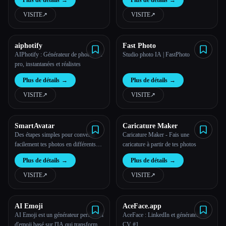
Plus de détails
→
Plus de détails
→
VISITE
↗︎
VISITE
↗︎
aiphotify
Fast Photo
AIPhotify : Générateur de photos IA
Studio photo IA | FastPhoto
pro, instantanées et réalistes
Plus de détails
→
Plus de détails
→
VISITE
↗︎
VISITE
↗︎
SmartAvatar
Caricature Maker
Des étapes simples pour convertir
Caricature Maker - Fais une
facilement tes photos en différents
caricature à partir de tes photos
styles d'avatar.
Plus de détails
→
Plus de détails
→
VISITE
↗︎
VISITE
↗︎
AI Emoji
AceFace.app
AI Emoji est un générateur personnel
AceFace : LinkedIn et générateur de
d'emoji basé sur l'IA qui transforme
CV #1