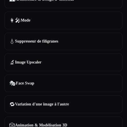
👩‍🎤
Mode
💧
Suppresseur de filigranes
🔬
Image Upscaler
🎭
Face Swap
🔁
Variation d'une image à l'autre
🎲
Animation & Modélisation 3D