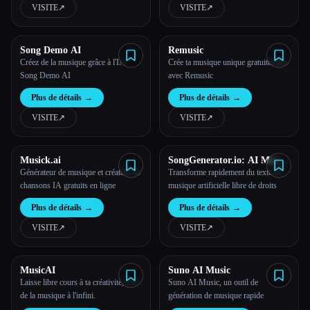
VISITE
↗︎
VISITE
↗︎
Song Demo AI
Remusic
Créez de la musique grâce à l'IA -
Crée ta musique unique gratuitement
Song Demo AI
avec Remusic
Plus de détails
→
Plus de détails
→
VISITE
↗︎
VISITE
↗︎
Musick.ai
SongGenerator.io: AI Music
Generator Free Online
Générateur de musique et créateur de
Transforme rapidement du texte en
chansons IA gratuits en ligne
musique artificielle libre de droits
Plus de détails
→
Plus de détails
→
VISITE
↗︎
VISITE
↗︎
MusicAI
Suno AI Music
Laisse libre cours à ta créativité, crée
Suno AI Music, un outil de
de la musique à l'infini.
génération de musique rapide