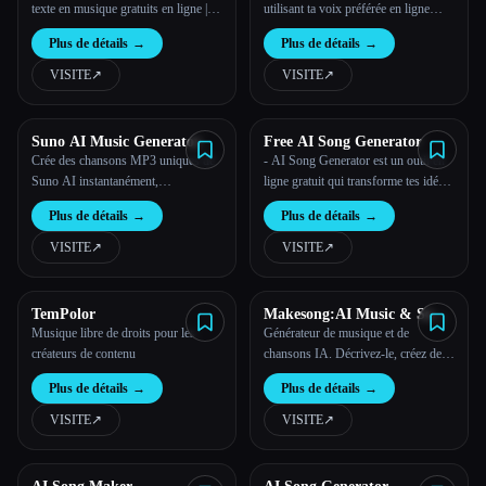
texte en musique gratuits en ligne |
utilisant ta voix préférée en ligne
toMusic
gratuitement
Plus de détails
→
Plus de détails
→
VISITE
↗︎
VISITE
↗︎
Suno AI Music Generator
Free AI Song Generator
Crée des chansons MP3 uniques de
- AI Song Generator est un outil en
Suno AI instantanément,
ligne gratuit qui transforme tes idées
gratuitement. Télécharge et écoute de
en chansons de qualité
Plus de détails
→
Plus de détails
→
la musique innovante dès
professionnelle grâce à une
maintenant !
technologie avancée d'intelligence
VISITE
↗︎
VISITE
↗︎
artificielle.
TemPolor
Makesong:AI Music & Song
Generator
Musique libre de droits pour les
Générateur de musique et de
créateurs de contenu
chansons IA. Décrivez-le, créez des
chansons en quelques secondes.
Plus de détails
→
Plus de détails
→
Génère de la musique de haute
qualité en quelques secondes
VISITE
↗︎
VISITE
↗︎