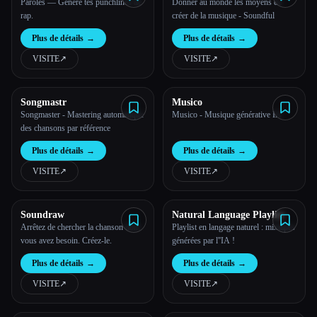
Paroles — Génère tes punchlines de
Donner au monde les moyens de
rap.
créer de la musique - Soundful
Plus de détails
→
Plus de détails
→
VISITE
↗︎
VISITE
↗︎
Songmastr
Musico
Songmaster - Mastering automatique
Musico - Musique générative IA
des chansons par référence
Plus de détails
→
Plus de détails
→
VISITE
↗︎
VISITE
↗︎
Soundraw
Natural Language Playlist
Arrêtez de chercher la chanson dont
Playlist en langage naturel : mixtapes
vous avez besoin. Créez-le.
générées par l''IA !
Plus de détails
→
Plus de détails
→
VISITE
↗︎
VISITE
↗︎