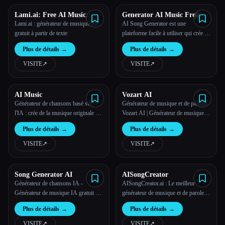
Lami.ai: Free AI Music
Generator AI Music Free
Generator from Text
Online
Lami.ai : générateur de musique IA
AI Song Generator est une
gratuit à partir de texte
plateforme facile à utiliser qui crée de
la musique libre de droits de haute
Plus de détails
→
Plus de détails
→
qualité dans différents styles, idéale
pour les vidéos, les publicités et les
VISITE
↗︎
VISITE
↗︎
projets créatifs.
AI Music
Vozart AI
Générateur de chansons basé sur
Générateur de musique et de paroles
l'IA : crée de la musique originale en
Vozart AI | Générateur de musique
quelques minutes
vozart.ai
Plus de détails
→
Plus de détails
→
VISITE
↗︎
VISITE
↗︎
Song Generator AI
AISongCreator
Générateur de chansons IA -
AISongCreator.ai : Le meilleur
Générateur de musique IA gratuit en
générateur de musique et de paroles
ligne
basé sur l'IA. Créez instantanément
Plus de détails
→
Plus de détails
→
des morceaux et des versets libres de
droits de qualité studio à partir de
VISITE
↗︎
VISITE
↗︎