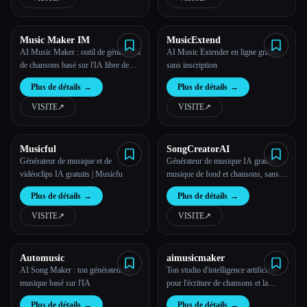
simples instructions textuelles.
Music Maker IM
MusicExtend
AI Music Maker : outil de génération
AI Music Extender en ligne gratuit,
de chansons basé sur l'IA libre de
sans inscription
droits
Plus de détails
→
Plus de détails
→
VISITE
↗︎
VISITE
↗︎
Musicful
SongCreatorAI
Générateur de musique et de
Générateur de musique IA gratuit —
vidéoclips IA gratuits | Musicfu
musique de fond et chansons, sans
inscription
Plus de détails
→
Plus de détails
→
VISITE
↗︎
VISITE
↗︎
Automusic
aimusicmaker
AI Song Maker : ton générateur de
Ton studio d'intelligence artificielle
musique basé sur l'IA
pour l'écriture de chansons et la
production musicale
Plus de détails
→
Plus de détails
→