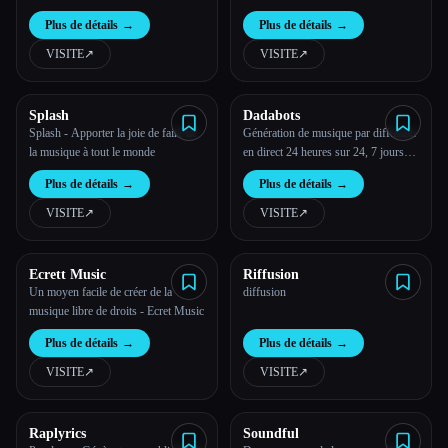
Topline, MusicTGA-HR
Plus de détails
→
Plus de détails
→
VISITE
↗︎
VISITE
↗︎
Splash
Dadabots
Splash - Apporter la joie de faire de
Génération de musique par diffusion
la musique à tout le monde
en direct 24 heures sur 24, 7 jours
sur 7 et à l''infini
Plus de détails
→
Plus de détails
→
VISITE
↗︎
VISITE
↗︎
Ecrett Music
Riffusion
Un moyen facile de créer de la
diffusion
musique libre de droits - Ecret Music
Plus de détails
→
Plus de détails
→
VISITE
↗︎
VISITE
↗︎
Raplyrics
Soundful