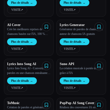
Plus de détails
→
Plus de détails
→
VISITE
↗︎
VISITE
↗︎
AI Cover
Lyrics Generator
Crée les meilleures reprises de
Générateur de paroles de chansons et
chansons basées sur l'IA, 100 %
auteur de chansons IA gratuits
gratuitement, en illimité
Plus de détails
→
Plus de détails
→
VISITE
↗︎
VISITE
↗︎
Lyrics Into Song AI
Suno API
Lyrics Into Song AI - Convertis les
La création musicale à portée de main
paroles en une chanson entraînante
grâce à l'IA
en ligne gratuitement.
Plus de détails
→
Plus de détails
→
VISITE
↗︎
VISITE
↗︎
ToMusic
PopPop AI Song Cover
Generator
Création de paroles et générateur de
Réalisez des couvertures IA en