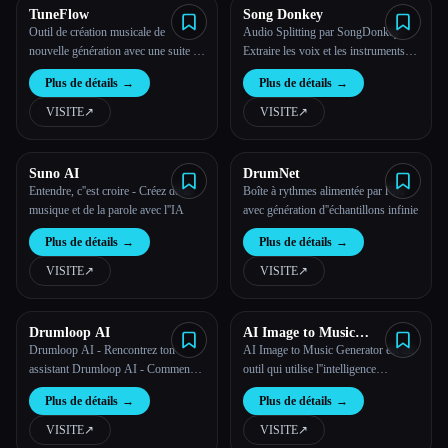
TuneFlow
Song Donkey
Outil de création musicale de
Audio Splitting par SongDonkey -
nouvelle génération avec une suite de
Extraire les voix et les instruments
superpouvoirs de l''IA
avec l''intelligence artificielle
Plus de détails
→
Plus de détails
→
VISITE
↗︎
VISITE
↗︎
Suno AI
DrumNet
Entendre, c''est croire - Créez de la
Boîte à rythmes alimentée par l''IA
musique et de la parole avec l''IA
avec génération d''échantillons infinie
Plus de détails
→
Plus de détails
→
VISITE
↗︎
VISITE
↗︎
Drumloop AI
AI Image to Music
Generator
Drumloop AI - Rencontrez ton
AI Image to Music Generator est un
assistant Drumloop AI - Commence
outil qui utilise l''intelligence
à créer des batteries IA
artificielle pour convertir des images
Plus de détails
→
Plus de détails
→
en musique
VISITE
↗︎
VISITE
↗︎