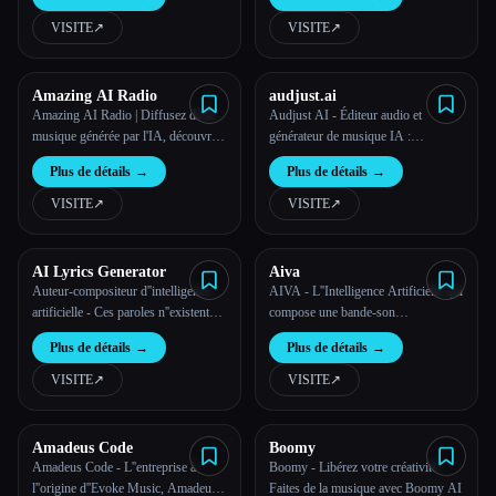
VISITE
↗︎
VISITE
↗︎
Toutes les catégories
À propos
Amazing AI Radio
audjust.ai
Amazing AI Radio | Diffusez de la
Audjust AI - Éditeur audio et
musique générée par l'IA, découvrez
générateur de musique IA :
de nouveaux artistes, explorez les
raccourcissez les chansons, allongez
Plus de détails
→
Plus de détails
→
palmarès et mettez en ligne tes
le son, recherchez des boucles ou
propres titres sur Amazing AI Radio.
créez de la musique à partir de texte
VISITE
↗︎
VISITE
↗︎
AI Lyrics Generator
Aiva
Auteur-compositeur d''intelligence
AIVA - L''Intelligence Artificielle qui
Esc
artificielle - Ces paroles n''existent
compose une bande-son
pas
émotionnelle
Plus de détails
→
Plus de détails
→
VISITE
↗︎
VISITE
↗︎
Amadeus Code
Boomy
Amadeus Code - L''entreprise à
Boomy - Libérez votre créativité
l''origine d''Evoke Music, Amadeus
Faites de la musique avec Boomy AI