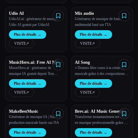
Udio AI
Mix audio
UdioAI.ai : générateur de musique
Générateur de musique de fond
Udio AI gratuit par UdioAI
multimodal basé sur l''IA
Plus de détails
→
Plus de détails
→
VISITE
↗︎
VISITE
↗︎
MusicHero.ai: Free AI Music
AI Song
Generator from Text Online
MusicHero.ai : générateur de
« Donnez libre cours à ta créativité
musique IA gratuit depuis Text
musicale grâce à des compositions
Online
basées sur l'IA »
Plus de détails
→
Plus de détails
→
VISITE
↗︎
VISITE
↗︎
MakeBestMusic
Brev.ai: AI Music Generator
Free Online
Générateur de musique IA | Suite de
Transforme instantanément tes idées
production musicale basée sur l'IA
en musique professionnelle grâce au
générateur de musique IA avancé
Plus de détails
→
Plus de détails
→
gratuit en ligne.