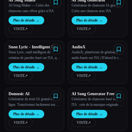
AI Song Maker
AI Song Generator
AI Song Maker — Créez des
Générateur de chansons IA gratuit -
chansons sans effort grâce à l'IA
Créez une chanson avec l'IA
Plus de détails
→
Plus de détails
→
VISITE
↗︎
VISITE
↗︎
Snon Lyric - Intelligent Lyric
AudioX
Creation Tool
Snon Lyric, outil intelligent de
AudioX, plateforme de génération
création de paroles basé sur l'IA, qui
audio basée sur l'IA | D'abord le son,
améliore la production musicale
maintenant les images et la vidéo
Plus de détails
→
Plus de détails
→
VISITE
↗︎
VISITE
↗︎
Domusic AI
AI Song Generator Free
Online
Générateur de texte IA gratuit en
Générateur de chansons basé sur
ligne. Transformez facilement ton
l'IA : crée de la musique originale en
texte ou tes paroles en de superbes
quelques minutes
Plus de détails
→
Plus de détails
→
chansons grâce à Domusic AI.
VISITE
↗︎
VISITE
↗︎