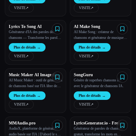
VISITE
↗︎
VISITE
↗︎
Lyrics To Song AI
AI Make Song
Générateur d'IA des paroles des
AI Make Song : créateur de
chansons — Transforme les paroles
chansons et générateur de musique
en chansons
IA gratuits
Plus de détails
→
Plus de détails
→
VISITE
↗︎
VISITE
↗︎
Music Maker AI Image to
SongGuru
Music
AI Music Maker : outil de génération
Génère de superbes chansons IA
de chansons basé sur l'IA libre de
avec le générateur de chansons IA.
droits
Plus de détails
→
Plus de détails
→
VISITE
↗︎
VISITE
↗︎
MMAudio.pro
LyricsGenerator.io - Free AI
Song & Lyrics Creator
AudioX, plateforme de génération
Générateur de paroles de chansons
audio basée sur l'IA | D'abord le son,
gratuit, transforme les mots en