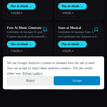
maintenant les images et la vidéo
musique
Plus de détails
→
Plus de détails
→
VISITE
↗︎
VISITE
↗︎
Free Ai Music Generator
Suno ai Musical
Générateur de musique IA gratuit |
Générateur de musique Suno AI :
Création musicale professionnelle |
crée rapidement des chansons et de la
Gen Music IM
musique basées sur l'IA
Plus de détails
→
Plus de détails
→
VISITE
↗︎
VISITE
↗︎
LANGUE
We use Google Analytics cookies to measure how the site is used.
English
español
Français
Русский
简体中文
David Starikov
Anymelo
You can accept or reject these analytics cookies. The site works
Sonne comme ton guitariste préféré
Anymelo — Générateur de musique
Hindi
either way.
Privacy policy
.
grâce à ma bibliothèque de sons sur
et créateur de chansons IA
tonedestiny, com
Reject
Accept
Plus de détails
→
Plus de détails
→
Sign up
VISITE
↗︎
VISITE
↗︎
Lyria3 AI
HeyVid Ai