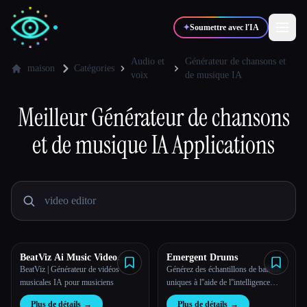
✦
Soumettre avec l'IA
Audio et
Générateur de chansons et
maison
Catégories
voix
de musique IA
✍️
🎨
Auteurs
Designers
Meilleur
Générateur de chansons
et de musique IA
Applications
💻
📈
Développeurs
Marketeurs
🎓
🎬
Étudiants
Créateurs
BeatViz Ai Music Video
Emergent Drums
Blog
Generator
BeatViz | Générateur de vidéos
Générez des échantillons de batterie
musicales IA pour musiciens
uniques à l''aide de l''intelligence
artificielle
Comparer les outils
Plus de détails
→
Plus de détails
→