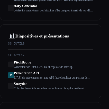
longs textes
story Generator
génère instantanément des histoires d'IA uniques à partir de tes idées
à l'aide d'options personnalisables. C'est totalement gratuit et aucune
inscription n'est requise.
📊
Diapositives et présentations
33
OUTILS
SÉLECTION
PitchBob io
Générateur de Pitch Deck IA et copilote de start-up
Presentation API
P
L''API de présentation est une API facile à utiliser qui permet de
générer des présentations que tu peux ajouter à tes applications et à
Storydoc
tes sites Web. Description longue
Créez facilement de superbes decks interactifs qui accroîtront
l'engagement.