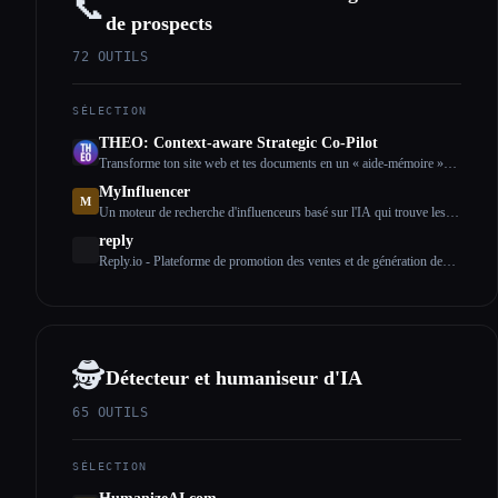
📞
de prospects
72
OUTILS
SÉLECTION
THEO: Context-aware Strategic Co-Pilot
Transforme ton site web et tes documents en un « aide-mémoire »
adapté à l'IA afin de faire de ton assistant d'IA un partenaire
MyInfluencer
stratégique
M
Un moteur de recherche d'influenceurs basé sur l'IA qui trouve les
bons influenceurs pour toutes les entreprises
reply
Reply.io - Plateforme de promotion des ventes et de génération de
prospects basée sur l'IA
🕵️
Détecteur et humaniseur d'IA
65
OUTILS
SÉLECTION