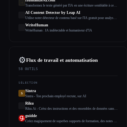
HumanizeAI.com
Transformez le texte généré par l'IA en une écriture semblable à celle
d'un humain avec Humanize AI
AI Content Detector by Leap AI
Utilise notre détecteur de contenu basé sur l'IA gratuit pour analyser
le texte et voir s'il a été généré par l'IA ou non. Outil AI Checker,
WriteHuman
100 % gratuit pour toujours.
WriteHuman : IA indétectable et humaniseur d''IA
⚙️
Flux de travail et automatisation
58
OUTILS
SÉLECTION
Sintra
S
Sintra - Ton prochain employé recrute, sur AI
Riku
Riku.Ai - Créez des instructions et des ensembles de données sans
code pour les modèles d''IA
guidde
Créez magiquement de superbes supports de formation, des notes de
fonctionnalités, des SOP, des guides d''intégration, des guides