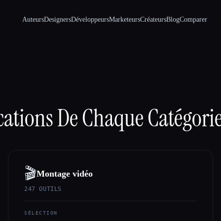
Auteurs
Designers
Développeurs
Marketeurs
Créateurs
Blog
Comparer
cations De Chaque Catégorie
🎬
Montage vidéo
247
OUTILS
SÉLECTION