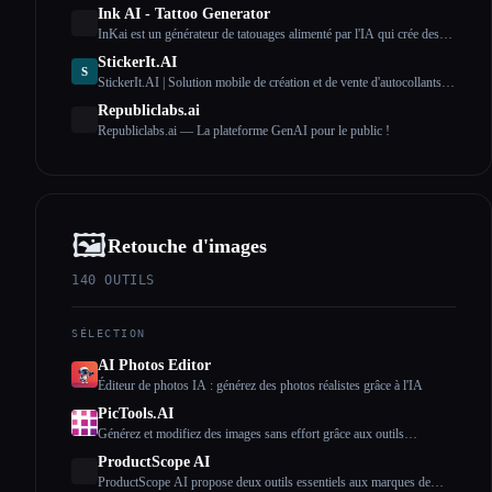
Ink AI - Tattoo Generator
InKai est un générateur de tatouages alimenté par l'IA qui crée des
motifs de tatouage personnalisés en fonction des saisies de
StickerIt.AI
l'utilisateur.
S
StickerIt.AI | Solution mobile de création et de vente d'autocollants
basée sur l'IA #1
Esc
Republiclabs.ai
Republiclabs.ai — La plateforme GenAI pour le public !
🖼️
Retouche d'images
140
OUTILS
SÉLECTION
AI Photos Editor
Éditeur de photos IA : générez des photos réalistes grâce à l'IA
PicTools.AI
Générez et modifiez des images sans effort grâce aux outils
d'intelligence artificielle
ProductScope AI
ProductScope AI propose deux outils essentiels aux marques de