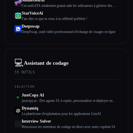
MemeGenAI
Cet outil d'IA totalement gratuit aide les utilisateurs à générer des
mèmes GIF personnalisés. Ils peuvent partager leur travail avec leurs
StarVoiceAi
amis et leur famille, et le destinataire peut interagir avec ce mème
Fais dire ce que tu veux à ta célébrité préférée !
pour créer un nouveau mème remix.
Deepswap
DeepSwap, outil vidéo professionnel d'échange de visages en ligne
💻
Assistant de codage
55
OUTILS
SÉLECTION
JustCopy AI
justcopy.ai - Des agents IA à copier, personnaliser et déployer en
moins de 2 minutes sans aucune configuration
Dynamiq
La plateforme d'exploitation pour les applications GenAI
Interview Solver
Réussissez tes entretiens de codage en direct avec notre copilote IA