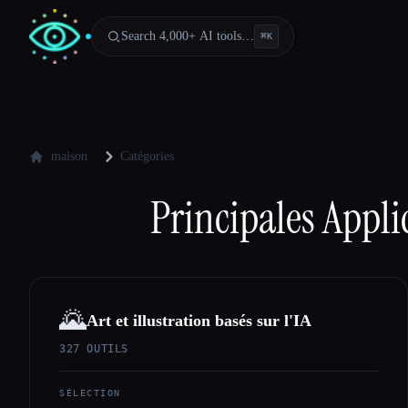
Search 4,000+ AI tools…
⌘
K
maison
Catégories
Principales Appli
🌄
Art et illustration basés sur l'IA
327
OUTILS
SÉLECTION