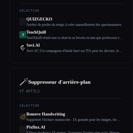
SÉLECTION
QUIZGECKO
Arrêtez de perdre du temps à créer manuellement des questionnaires
TeachQuill
T
TeachQuill réunit tout ce dont tu as besoin en tant que professeur en
un seul endroit, de la planification des leçons aux évaluations, en
Sovi.AI
passant par les activités en classe et la communication avec les
Sovi.AI | Un compagnon d'étude basé sur l'IA pour les devoirs, les
parents.
devoirs, les notes et la préparation aux tests
🪄
Suppresseur d'arrière-plan
37
OUTILS
SÉLECTION
Remove Handwriting
Supprimer l'écriture manuscrite - IA gratuite pour les images, les
PDF et les documents numérisés
Pixflux.AI
Éditeur de photos IA gratuit : Supprime l'arrière-plan et les filigranes