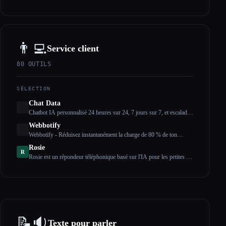
l'IA
👨‍💻
Service client
80
OUTILS
SÉLECTION
Chat Data
Chatbot IA personnalisé 24 heures sur 24, 7 jours sur 7, et escalade
du chat en direct
Webbotify
Webbotify - Réduisez instantanément la charge de 80 % de ton
service client.
Rosie
R
Rosie est un répondeur téléphonique basé sur l'IA pour les petites et
moyennes entreprises.
📝🔉
Texte pour parler