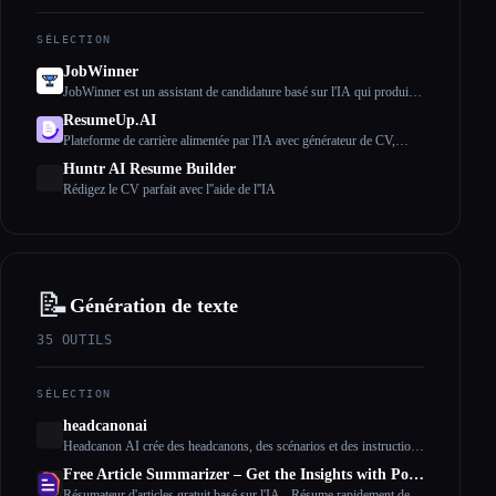
SÉLECTION
JobWinner
JobWinner est un assistant de candidature basé sur l'IA qui produit
des CV, des lettres de motivation et des documents de préparation
ResumeUp.AI
aux entretiens sur mesure.
Plateforme de carrière alimentée par l'IA avec générateur de CV,
vérificateur ATS, optimiseur LinkedIn et plus encore. Réalisez des
Huntr AI Resume Builder
entretiens plus rapidement grâce à l'optimisation des CV par IA.
Rédigez le CV parfait avec l''aide de l''IA
📝
Génération de texte
35
OUTILS
SÉLECTION
headcanonai
Headcanon AI crée des headcanons, des scénarios et des instructions
intégrés aux personnages pour n'importe quel fandom, OC ou
Free Article Summarizer – Get the Insights with Powerful AI
réglage, de manière rapide, nuancée et créative à l'infini.
Résumateur d'articles gratuit basé sur l'IA - Résume rapidement de