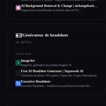
| Pixflux.AI
AI Background Removal & Change | aichangebackground
Suppression et modification de l'arrière-plan de l'IA |
aichangebackground
🪪
Générateur de headshots
33
OUTILS
SÉLECTION
ImageArt
I
ImageArt, générateur de portraits Imagine AI
Free AI Headshot Generator | Supawork AI
Générateur de photos d'IA gratuit | Supawork AI (pas d'inscription)
Executive Headshots
Executive Headshots : Améliorez ton profil professionnel dès
aujourd'hui