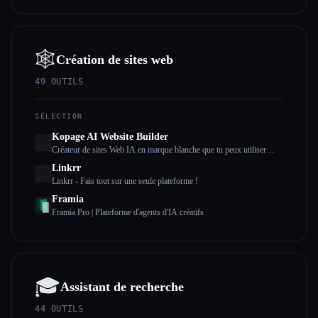
🕸
Création de sites web
49
OUTILS
SÉLECTION
Kopage AI Website Builder
Créateur de sites Web IA en marque blanche que tu peux utiliser
pour créer des sites Web pour tes clients sous ta propre marque
Linkrr
Linkrr - Fais tout sur une seule plateforme !
Framia
Framia Pro | Plateforme d'agents d'IA créatifs
🎓
Assistant de recherche
44
OUTILS