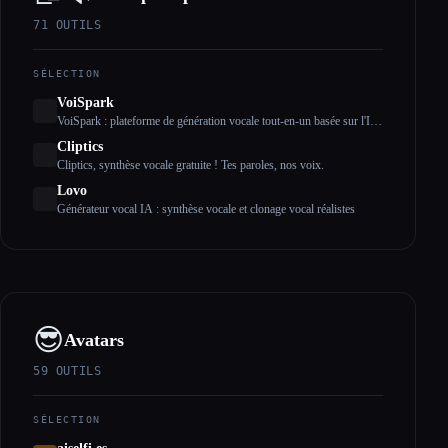
71
OUTILS
SÉLECTION
VoiSpark
VoiSpark : plateforme de génération vocale tout-en-un basée sur l'IA
| Synthèse vocale et clonage vocal
Cliptics
Cliptics, synthèse vocale gratuite ! Tes paroles, nos voix.
Lovo
Générateur vocal IA : synthèse vocale et clonage vocal réalistes
😎
Avatars
59
OUTILS
SÉLECTION