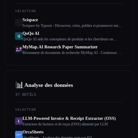
SÉLECTION
Scispace
Scispace by Typeset - Découvrez, créez, publiez et promouvez ton
article de recherche
QoQo AI
Q
QoQo AI aide les concepteurs de produits et les chercheurs en
expérience utilisateur à surmonter les ressources limitées consacrées
MyMap.AI Research Paper Summarizer
à la recherche en fournissant un accès rapide et efficace aux
Résumateur de documents de recherche MyMap.AI - Condensez des
informations issues de la recherche.
études de 4 heures en 4 minutes de lecture, des informations claires
et concises résumées par l'IA.
📊
Analyse des données
37
OUTILS
SÉLECTION
LLM-Powered Invoice & Receipt Extractor (OSS)
L
Extracteur de factures et de reçus (OSS) alimenté par LLM
OrcaSheets
OrcaSheets - Analyse des données axée sur l'IA