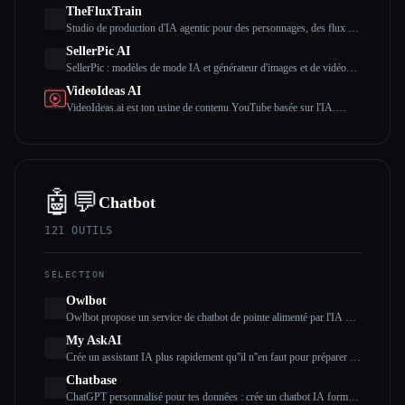
TheFluxTrain
Studio de production d'IA agentic pour des personnages, des flux de
travail et des vidéos cohérents
SellerPic AI
SellerPic : modèles de mode IA et générateur d'images et de vidéos
de produits
VideoIdeas AI
VideoIdeas.ai est ton usine de contenu YouTube basée sur l'IA.
Génère des scripts dignes d'un virus, de nouvelles idées de vidéos et
du contenu captivant en quelques minutes.
🤖💬
Chatbot
121
OUTILS
SÉLECTION
Owlbot
Owlbot propose un service de chatbot de pointe alimenté par l'IA qui
s'intègre parfaitement à tes données pour fournir des réponses
My AskAI
instantanées à toi, à tes clients ou à ton équipe.
Crée un assistant IA plus rapidement qu''il n''en faut pour préparer un
café
Chatbase
ChatGPT personnalisé pour tes données : crée un chatbot IA formé à