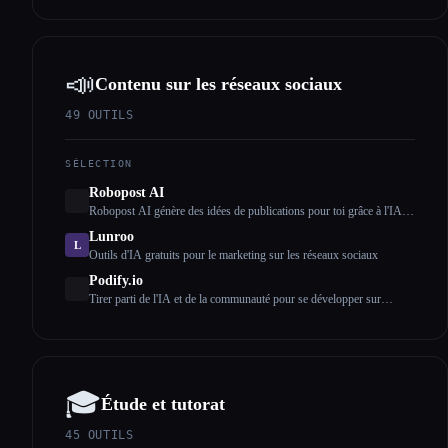
pratiques, des FAQ avec l''IA.
📣
Contenu sur les réseaux sociaux
49
OUTILS
SÉLECTION
Robopost AI
Robopost AI génère des idées de publications pour toi grâce à l'IA et
les publie et les planifie sur tes comptes de réseaux sociaux.
Lunroo
L
Outils d'IA gratuits pour le marketing sur les réseaux sociaux
Podify.io
Tirer parti de l'IA et de la communauté pour se développer sur
LinkedIn
🎓
Étude et tutorat
45
OUTILS