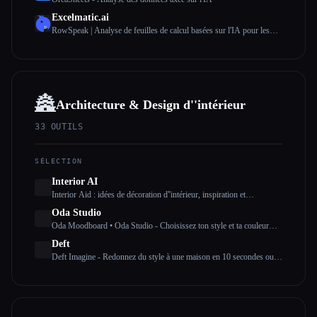
Excelmatic.ai
RowSpeak | Analyse de feuilles de calcul basées sur l'IA pour les
données commerciales désordonnées
🏯
Architecture & Design d''intérieur
33
OUTILS
SÉLECTION
Interior AI
Interior Aid : idées de décoration d''intérieur, inspiration et
application de mise en scène virtuelle utilisant l''intelligence artificielle
Oda Studio
Oda Moodboard • Oda Studio - Choisissez ton style et ta couleur
pour personnaliser ton intérieur en quelques secondes grâce à l''IA.
Deft
Deft Imagine - Redonnez du style à une maison en 10 secondes ou
moins. Inspiration, design d''intérieur, mise en scène et plus encore.