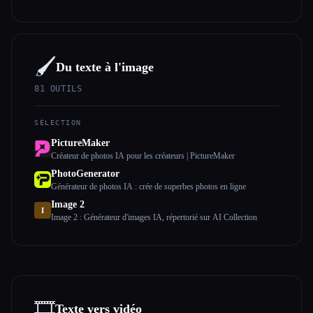
partir de tes données
🖌️
Du texte à l'image
81
OUTILS
SÉLECTION
PictureMaker
Créateur de photos IA pour les créateurs | PictureMaker
PhotoGenerator
Générateur de photos IA : crée de superbes photos en ligne
Image 2
I
Image 2 : Générateur d'images IA, répertorié sur AI Collection
🎞️
Texte vers vidéo