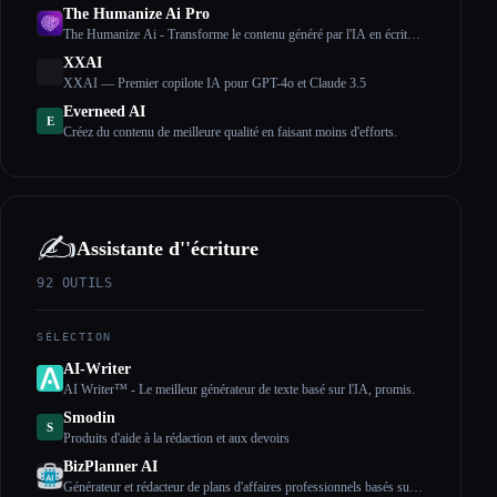
The Humanize Ai Pro
The Humanize Ai - Transforme le contenu généré par l'IA en écriture
humaine
XXAI
XXAI — Premier copilote IA pour GPT-4o et Claude 3.5
Everneed AI
E
Créez du contenu de meilleure qualité en faisant moins d'efforts.
✍️
Assistante d''écriture
92
OUTILS
SÉLECTION
AI-Writer
AI Writer™ - Le meilleur générateur de texte basé sur l'IA, promis.
Smodin
S
Produits d'aide à la rédaction et aux devoirs
BizPlanner AI
Générateur et rédacteur de plans d'affaires professionnels basés sur