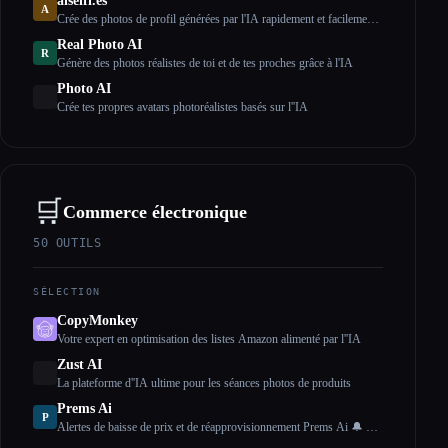
aiselfi.es
A
Crée des photos de profil générées par l'IA rapidement et facilement.
Utilise notre outil pour créer des photos de profil IA personnalisées
Real Photo AI
et gratuites en quelques minutes. Essaye-le → aiselfi.es
R
Génère des photos réalistes de toi et de tes proches grâce à l'IA
Photo AI
Crée tes propres avatars photoréalistes basés sur l''IA
🛒
Commerce électronique
50
OUTILS
SÉLECTION
CopyMonkey
Votre expert en optimisation des listes Amazon alimenté par l''IA
Zust AI
La plateforme d''IA ultime pour les séances photos de produits
Prems Ai
P
Alertes de baisse de prix et de réapprovisionnement Prems Ai 🔔 📉
🚨