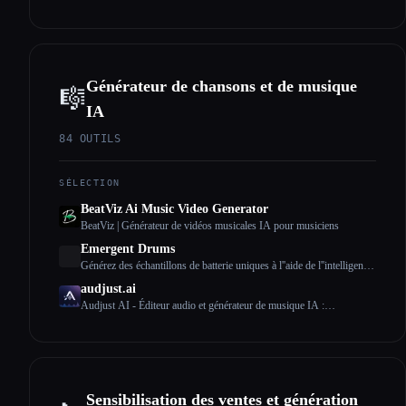
commerce électronique et aux spécialistes du marketing : un outil de
prise de photos de produits basé sur l''IA et un optimiseur de listes.
Générateur de chansons et de musique
🎼
IA
84
OUTILS
SÉLECTION
BeatViz Ai Music Video Generator
BeatViz | Générateur de vidéos musicales IA pour musiciens
Emergent Drums
Générez des échantillons de batterie uniques à l''aide de l''intelligence
artificielle
audjust.ai
Audjust AI - Éditeur audio et générateur de musique IA :
raccourcissez les chansons, allongez le son, recherchez des boucles
ou créez de la musique à partir de texte
Sensibilisation des ventes et génération