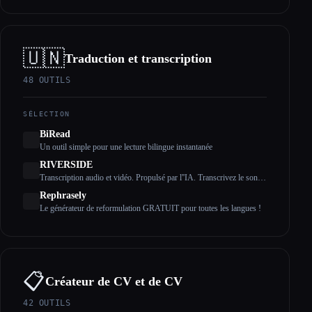
🇺🇳
Traduction et transcription
48
OUTILS
SÉLECTION
BiRead
Un outil simple pour une lecture bilingue instantanée
RIVERSIDE
Transcription audio et vidéo. Propulsé par l''IA. Transcrivez le son et
la vidéo en texte avec une précision de 99 %. Disponible dans plus
Rephrasely
de 100 langues et gratuitement.
Le générateur de reformulation GRATUIT pour toutes les langues !
📋
Créateur de CV et de CV
42
OUTILS