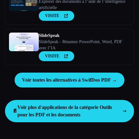
Explorer des documents à l''aide de l''intelligence
artificielle
VISITE
SlideSpeak
SlideSpeak - Résumez PowerPoint, Word, PDF
avec l''IA
VISITE
Voir toutes les alternatives à SwifDoo PDF →
Voir plus d'applications de la catégorie
Outils
📄
pour les PDF et les documents