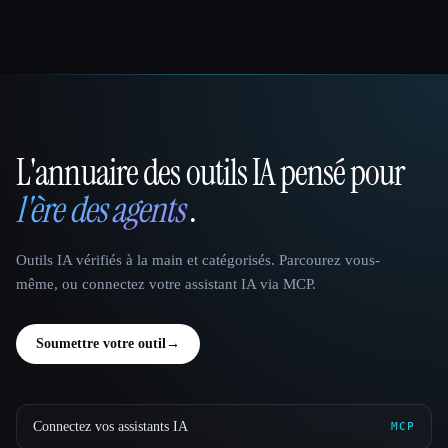
L'annuaire des outils IA pensé pour
That AI Collection
l'ère des agents
.
Outils IA vérifiés à la main et catégorisés. Parcourez vous-
même, ou connectez votre assistant IA via MCP.
Soumettre votre outil
→
Connectez vos assistants IA
MCP