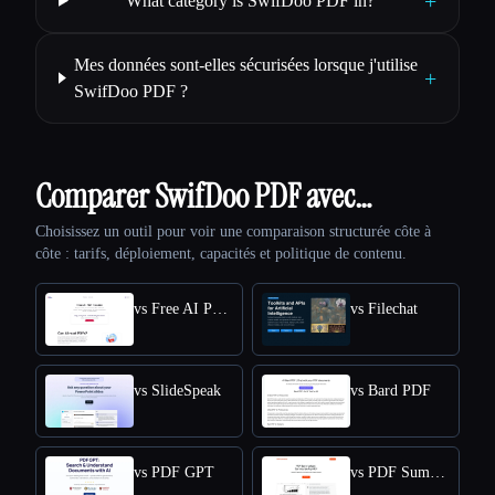
+
What category is SwifDoo PDF in?
Mes données sont-elles sécurisées lorsque j'utilise
+
SwifDoo PDF ?
Comparer SwifDoo PDF avec…
Choisissez un outil pour voir une comparaison structurée côte à
côte : tarifs, déploiement, capacités et politique de contenu.
vs Free AI PDF Reader
vs Filechat
vs SlideSpeak
vs Bard PDF
vs PDF GPT
vs PDF Summarizer