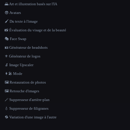
🌄 Art et illustration basés sur l'IA
😎 Avatars
🖌️ Du texte à l'image
📸 Évaluation du visage et de la beauté
🎭 Face Swap
🪪 Générateur de headshots
⚜️ Générateur de logos
🔬 Image Upscaler
👩‍🎤 Mode
🖼️ Restauration de photos
🖼️ Retouche d'images
🪄 Suppresseur d'arrière-plan
💧 Suppresseur de filigranes
🔁 Variation d'une image à l'autre