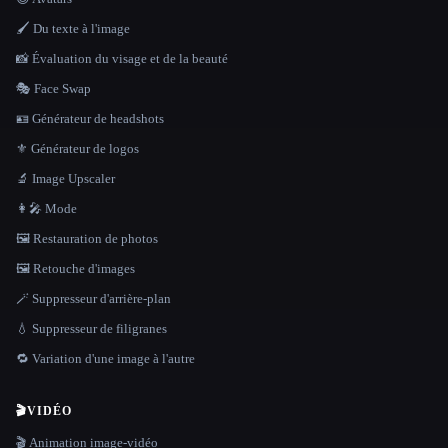
🖌️ Du texte à l'image
📸 Évaluation du visage et de la beauté
🎭 Face Swap
🪪 Générateur de headshots
⚜️ Générateur de logos
🔬 Image Upscaler
👩‍🎤 Mode
🖼️ Restauration de photos
🖼️ Retouche d'images
🪄 Suppresseur d'arrière-plan
💧 Suppresseur de filigranes
🔁 Variation d'une image à l'autre
🎬
VIDÉO
🎬 Animation image-vidéo