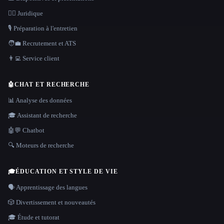
👩‍⚖️ Juridique
🎙️ Préparation à l'entretien
🧑‍💼 Recrutement et ATS
👨‍💻 Service client
🤖
CHAT ET RECHERCHE
📊 Analyse des données
🎓 Assistant de recherche
🤖💬 Chatbot
🔍 Moteurs de recherche
🎓
ÉDUCATION ET STYLE DE VIE
🗣️ Apprentissage des langues
🎲 Divertissement et nouveautés
🎓 Étude et tutorat