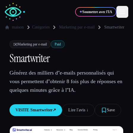
✦
Soumettre avec l'IA
maison
Catégories
Marketing par e-mail
Smartwriter
✍️
🎨
Auteurs
Designers
✉️
Marketing par e-mail
Paid
Smartwriter
💻
📈
Développeurs
Marketeurs
Générez des milliers d''e-mails personnalisés qui
vous permettent d''obtenir 8 fois plus de réponses en
🎓
🎬
Étudiants
Créateurs
quelques minutes grâce à l''IA.
VISITE
Smartwriter
↗︎
Lire l'avis ↓︎
Save
Blog
Comparer les outils