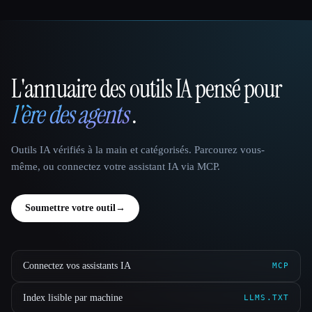
L'annuaire des outils IA pensé pour
That AI Collection
l'ère des agents
.
Outils IA vérifiés à la main et catégorisés. Parcourez vous-
même, ou connectez votre assistant IA via MCP.
Soumettre votre outil
→
Connectez vos assistants IA
MCP
Index lisible par machine
LLMS.TXT