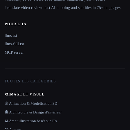
Translate.video review: fast AI dubbing and subtitles in 75+ languages
POUR L'IA
llms.txt
llms-full.txt
MCP server
TOUTES LES CATÉGORIES
🎨
IMAGE ET VISUEL
🎲 Animation & Modélisation 3D
🏯 Architecture & Design d''intérieur
🌄 Art et illustration basés sur l'IA
😎 Avatars