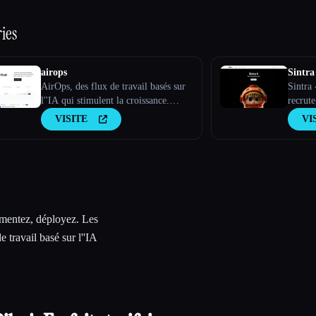
ies
airops
Sintra
AirOps, des flux de travail basés sur
Sintra
l''IA qui stimulent la croissance.
recrute
Créez, testez, déployez et faites
VISITE
VI
évoluer des applications d''IA avec
AirOps Studio.
imentez, déployez. Les
 travail basé sur l''IA