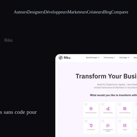
Auteurs
Designers
Développeurs
Marketeurs
Créateurs
Blog
Comparer
Riku
es sans code pour