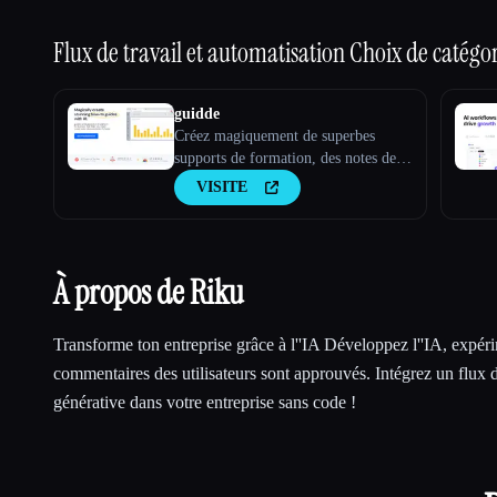
Flux de travail et automatisation
Choix de catégor
guidde
Créez magiquement de superbes
supports de formation, des notes de
fonctionnalités, des SOP, des guides
VISITE
d''intégration, des guides pratiques,
des FAQ avec l''IA.
À propos de Riku
Transforme ton entreprise grâce à l''IA Développez l''IA, expér
commentaires des utilisateurs sont approuvés. Intégrez un flux de
générative dans votre entreprise sans code !