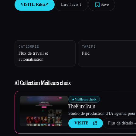
VISITE
Riku
↗︎
Lire l'avis ↓︎
Save
Esc
CATÉGORIE
TARIFS
Flux de travail et
Paid
automatisation
AI Collection Meilleurs choix
★
Meilleurs choix
TheFluxTrain
Studio de production d'IA agentic pour 
VISITE
Plus de détails