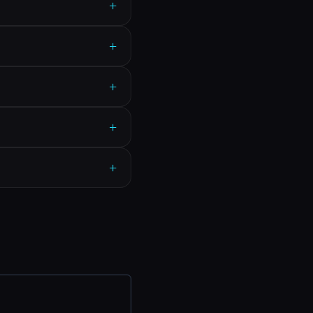
+
+
+
+
+