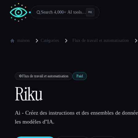
Search 4,000+ AI tools…
⌘
K
maison
Catégories
Flux de travail et automatisation
⚙️
Flux de travail et automatisation
Paid
Riku
Ai - Créez des instructions et des ensembles de donné
les modèles d''IA.