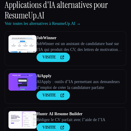
Applications d'IA alternatives pour
ResumeUp.AI
Voir toutes les alternatives à ResumeUp.AI →
JobWinner
JobWinner est un assistant de candidature basé sur
l'IA qui produit des CV, des lettres de motivation et
des documents de préparation aux entretiens sur
VISITE
mesure.
AiApply
AIApply : outils d''IA permettant aux demandeurs
d''emploi de créer la candidature parfaite
VISITE
Huntr AI Resume Builder
Rédigez le CV parfait avec l''aide de l''IA
VISITE