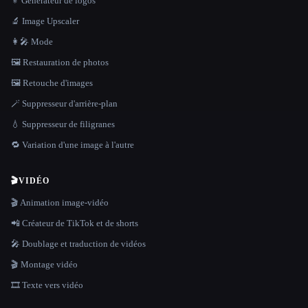
⚜️ Générateur de logos
🔬 Image Upscaler
👩‍🎤 Mode
🖼️ Restauration de photos
🖼️ Retouche d'images
🪄 Suppresseur d'arrière-plan
💧 Suppresseur de filigranes
🔁 Variation d'une image à l'autre
🎬
VIDÉO
🎬 Animation image-vidéo
📲 Créateur de TikTok et de shorts
🎤 Doublage et traduction de vidéos
🎬 Montage vidéo
🎞️ Texte vers vidéo