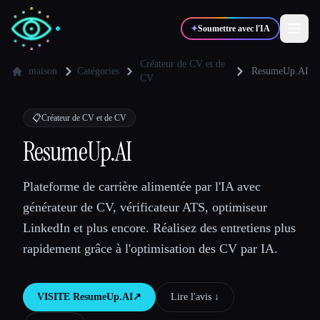
✦
Soumettre avec l'IA
Créateur de CV et de
maison
Catégories
ResumeUp.AI
CV
✍️
🎨
Auteurs
Designers
📋
Créateur de CV et de CV
ResumeUp.AI
💻
📈
Développeurs
Marketeurs
Plateforme de carrière alimentée par l'IA avec
🎓
🎬
Étudiants
Créateurs
générateur de CV, vérificateur ATS, optimiseur
LinkedIn et plus encore. Réalisez des entretiens plus
rapidement grâce à l'optimisation des CV par IA.
Blog
VISITE
ResumeUp.AI
↗︎
Lire l'avis ↓︎
Comparer les outils