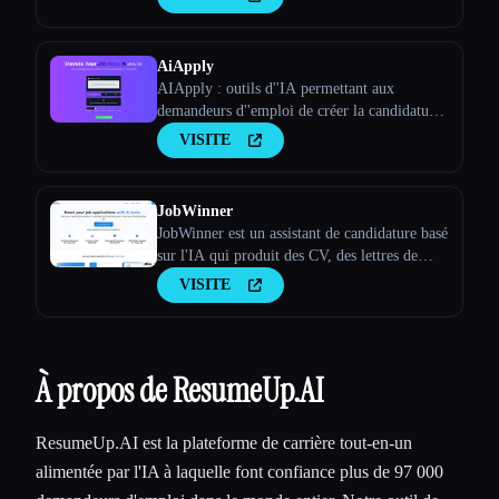
AiApply
AIApply : outils d''IA permettant aux
demandeurs d''emploi de créer la candidature
parfaite
VISITE
JobWinner
JobWinner est un assistant de candidature basé
sur l'IA qui produit des CV, des lettres de
motivation et des documents de préparation
VISITE
aux entretiens sur mesure.
À propos de ResumeUp.AI
ResumeUp.AI est la plateforme de carrière tout-en-un
alimentée par l'IA à laquelle font confiance plus de 97 000