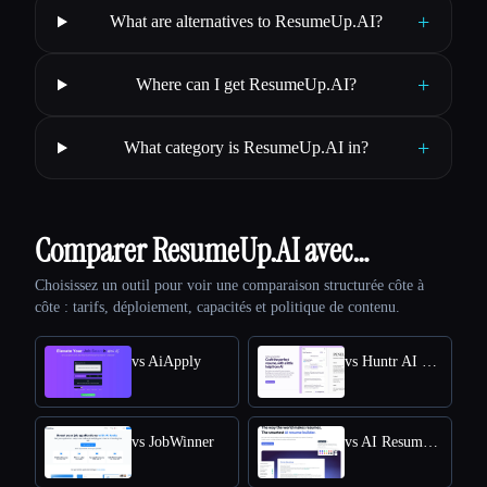
+
What are alternatives to ResumeUp.AI?
+
Where can I get ResumeUp.AI?
+
What category is ResumeUp.AI in?
Comparer ResumeUp.AI avec…
Choisissez un outil pour voir une comparaison structurée côte à
côte : tarifs, déploiement, capacités et politique de contenu.
vs AiApply
vs Huntr AI Resume Builder
vs JobWinner
vs AI Resume Editor