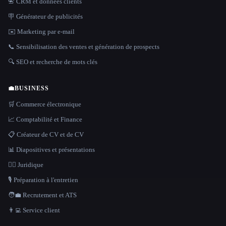
📇 CRM et données clients
🪧 Générateur de publicités
✉️ Marketing par e-mail
📞 Sensibilisation des ventes et génération de prospects
🔍 SEO et recherche de mots clés
💼
BUSINESS
🛒 Commerce électronique
📈 Comptabilité et Finance
📋 Créateur de CV et de CV
📊 Diapositives et présentations
👩‍⚖️ Juridique
🎙️ Préparation à l'entretien
🧑‍💼 Recrutement et ATS
👨‍💻 Service client