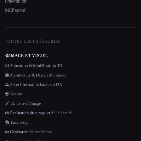
llms-full.txt
MCP server
TOUTES LES CATÉGORIES
🎨
IMAGE ET VISUEL
🎲 Animation & Modélisation 3D
🏯 Architecture & Design d''intérieur
🌄 Art et illustration basés sur l'IA
😎 Avatars
🖌️ Du texte à l'image
📸 Évaluation du visage et de la beauté
🎭 Face Swap
🪪 Générateur de headshots