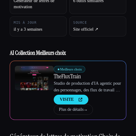
Générateur de lettres de
6 outils similaires
motivation
MIS À JOUR
SOURCE
il y a 3 semaines
Site officiel ↗︎
AI Collection Meilleurs choix
Esc
★
Meilleurs choix
TheFluxTrain
Studio de production d'IA agentic pour
des personnages, des flux de travail et
des vidéos cohérents
VISITE
Plus de détails
→