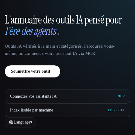
L'annuaire des outils IA pensé pour
That AI Collection
l'ère des agents
.
Outils IA vérifiés à la main et catégorisés. Parcourez vous-
même, ou connectez votre assistant IA via MCP.
Soumettre votre outil
→
Connectez vos assistants IA
MCP
Index lisible par machine
LLMS.TXT
Language
▾