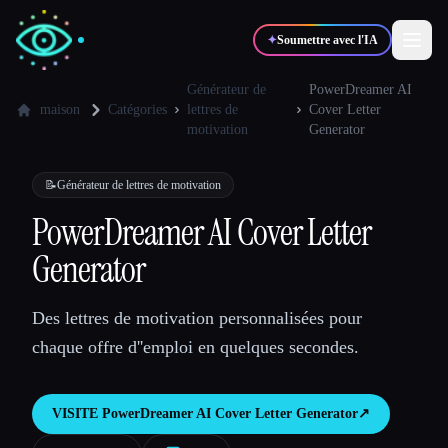
✦
Soumettre avec l'IA
Générateur de
PowerDreamer AI
maison
Catégories
lettres de
Cover Letter
motivation
Generator
✍️
🎨
Auteurs
Designers
📝
Générateur de lettres de motivation
💻
📈
Développeurs
Marketeurs
PowerDreamer AI Cover Letter
Generator
🎓
🎬
Étudiants
Créateurs
Des lettres de motivation personnalisées pour
chaque offre d''emploi en quelques secondes.
Blog
VISITE
PowerDreamer AI Cover Letter Generator
↗︎
Comparer les outils