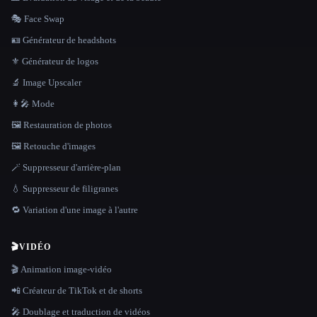
🎭 Face Swap
🪪 Générateur de headshots
⚜️ Générateur de logos
🔬 Image Upscaler
👩‍🎤 Mode
🖼️ Restauration de photos
🖼️ Retouche d'images
🪄 Suppresseur d'arrière-plan
💧 Suppresseur de filigranes
🔁 Variation d'une image à l'autre
🎬
VIDÉO
🎬 Animation image-vidéo
📲 Créateur de TikTok et de shorts
🎤 Doublage et traduction de vidéos