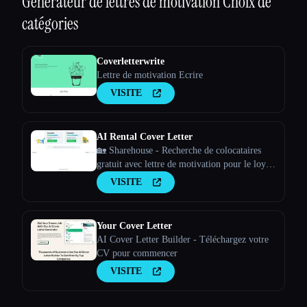
Générateur de lettres de motivation
Choix de
catégories
Coverletterwrite
Lettre de motivation Ecrire
VISITE
AI Rental Cover Letter
🏡 Sharehouse - Recherche de colocataires
gratuit avec lettre de motivation pour le loyer
alimentée par l''IA ⚡️ Démarque-toi de la
VISITE
foule avec une lettre de motivation basée sur
l''IA
Your Cover Letter
AI Cover Letter Builder - Téléchargez votre
CV pour commencer
VISITE