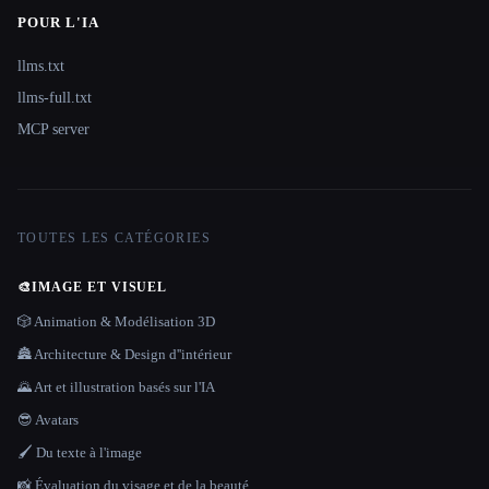
POUR L'IA
llms.txt
llms-full.txt
MCP server
TOUTES LES CATÉGORIES
🎨
IMAGE ET VISUEL
🎲 Animation & Modélisation 3D
🏯 Architecture & Design d''intérieur
🌄 Art et illustration basés sur l'IA
😎 Avatars
🖌️ Du texte à l'image
📸 Évaluation du visage et de la beauté