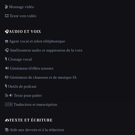
🎬 Montage vidéo
🎞️ Texte vers vidéo
🎧
AUDIO ET VOIX
☎️ Agent vocal et robot téléphonique
🎧 Améliorateur audio et suppression de la voix
🎙️ Clonage vocal
🔊 Générateur d'effets sonores
🎼 Générateur de chansons et de musique IA
🎙️ Outils de podcast
📝🔉 Texte pour parler
🇺🇳 Traduction et transcription
✍️
TEXTE ET ÉCRITURE
📚 Aide aux devoirs et à la rédaction