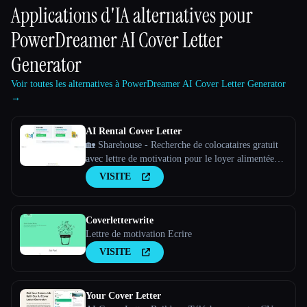
Applications d'IA alternatives pour
PowerDreamer AI Cover Letter
Generator
Voir toutes les alternatives à PowerDreamer AI Cover Letter Generator
→
AI Rental Cover Letter
🏡 Sharehouse - Recherche de colocataires gratuit
avec lettre de motivation pour le loyer alimentée
par l''IA ⚡️ Démarque-toi de la foule avec une lettre
VISITE
de motivation basée sur l''IA
Coverletterwrite
Lettre de motivation Ecrire
VISITE
Your Cover Letter