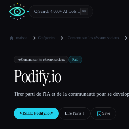
Search 4,000+ AI tools…
⌘
K
maison
Catégories
Contenu sur les réseaux sociaux
📣
Contenu sur les réseaux sociaux
Paid
Podify.io
Tirer parti de l'IA et de la communauté pour se dévelo
VISITE
Podify.io
↗︎
Lire l'avis ↓︎
Save