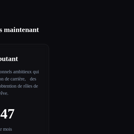
ès maintenant
butant
ionnels ambitieux qui
ion de carrière, des
obtention de rôles de
rêve.
$47
r mois