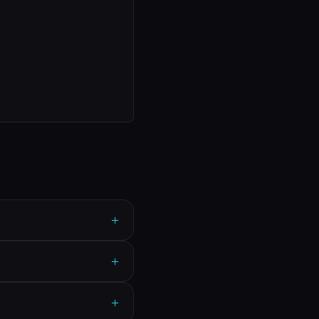
+
+
+