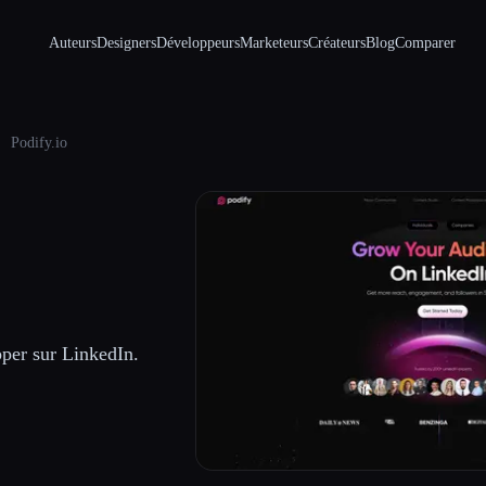
Auteurs
Designers
Développeurs
Marketeurs
Créateurs
Blog
Comparer
Podify.io
pper sur LinkedIn.