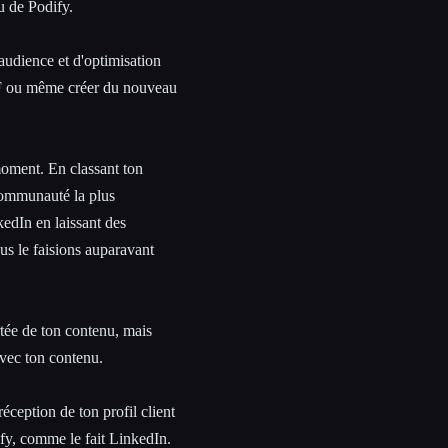
u de Podify.
'audience et d'optimisation
PDF ou même créer du nouveau
moment. En classant ton
ommunauté la plus
edIn en laissant des
s le faisions auparavant
tée de ton contenu, mais
avec ton contenu.
éception de ton profil client
ify, comme le fait LinkedIn.