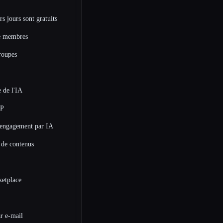
s jours sont gratuits
e membres
roupes
 de l'IA
CP
'engagement par IA
 de contenus
ketplace
ar e-mail