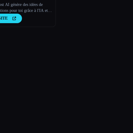
st AI génère des idées de
tions pour toi grâce à l'IA et
lie et les planifie sur tes
SITE
s de réseaux sociaux.