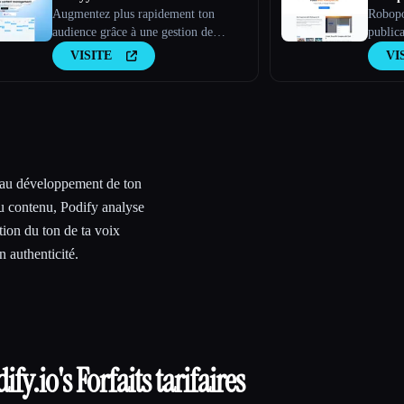
Augmentez plus rapidement ton
Robopo
audience grâce à une gestion de
publica
contenu simplifiée
les pub
VISITE
VI
compte
 au développement de ton
u contenu, Podify analyse
tion du ton de ta voix
n authenticité.
ify.io
's Forfaits tarifaires