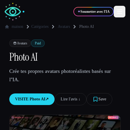
✦
Soumettre avec l'IA
maison
Catégories
Avatars
Photo AI
✍️
🎨
Auteurs
Designers
😎
Avatars
Paid
Photo AI
💻
📈
Développeurs
Marketeurs
Crée tes propres avatars photoréalistes basés sur
l''IA.
🎓
🎬
Étudiants
Créateurs
VISITE
Photo AI
↗︎
Lire l'avis ↓︎
Save
Blog
Comparer les outils