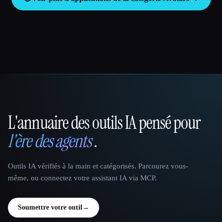
L'annuaire des outils IA pensé pour
That AI Collection
l'ère des agents
.
Outils IA vérifiés à la main et catégorisés. Parcourez vous-
même, ou connectez votre assistant IA via MCP.
Soumettre votre outil
→