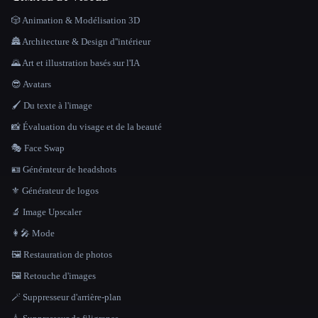
🎲 Animation & Modélisation 3D
🏯 Architecture & Design d''intérieur
🌄 Art et illustration basés sur l'IA
😎 Avatars
🖌️ Du texte à l'image
📸 Évaluation du visage et de la beauté
🎭 Face Swap
🪪 Générateur de headshots
⚜️ Générateur de logos
🔬 Image Upscaler
👩‍🎤 Mode
🖼️ Restauration de photos
🖼️ Retouche d'images
🪄 Suppresseur d'arrière-plan