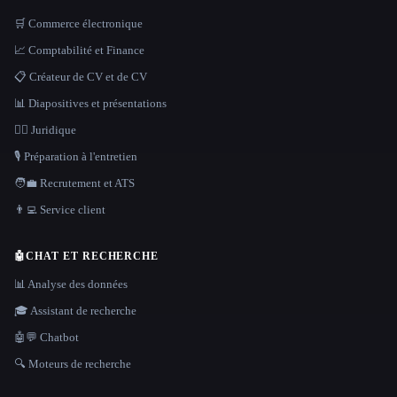
🛒 Commerce électronique
📈 Comptabilité et Finance
📋 Créateur de CV et de CV
📊 Diapositives et présentations
👩‍⚖️ Juridique
🎙️ Préparation à l'entretien
🧑‍💼 Recrutement et ATS
👨‍💻 Service client
🤖
CHAT ET RECHERCHE
📊 Analyse des données
🎓 Assistant de recherche
🤖💬 Chatbot
🔍 Moteurs de recherche