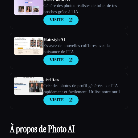
Génère des photos réalistes de toi et de tes
proches grâce à l'IA
VISITE
HairstyleAI
Essayez de nouvelles coiffures avec la
puissance de l''IA
VISITE
aiselfi.es
Crée des photos de profil générées par l'IA
rapidement et facilement. Utilise notre outil
pour créer des photos de profil IA
VISITE
personnalisées et gratuites en quelques
minutes. Essaye-le → aiselfi.es
À propos de Photo AI