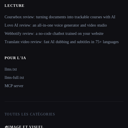
LECTURE
Coursebox review: turning documents into trackable courses with AI
Lovo AI review: an all-in-one voice generator and video studio
Webbotify review: a no-code chatbot trained on your website
Translate.video review: fast AI dubbing and subtitles in 75+ languages
POUR L'IA
llms.txt
llms-full.txt
MCP server
TOUTES LES CATÉGORIES
🎨
IMAGE ET VISUEL