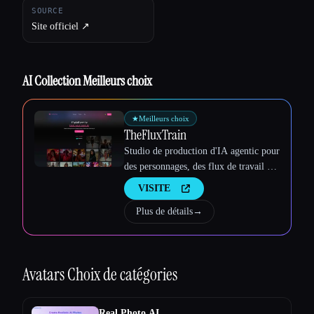
SOURCE
Site officiel ↗︎
AI Collection Meilleurs choix
★
Meilleurs choix
TheFluxTrain
Studio de production d'IA agentic pour
des personnages, des flux de travail et
des vidéos cohérents
VISITE
Esc
Plus de détails
→
Avatars
Choix de catégories
Real Photo AI