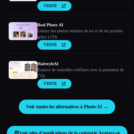
créer des photos de profil IA personnalisées et
VISITE
gratuites en quelques minutes. Essaye-le →
aiselfi.es
Real Photo AI
Génère des photos réalistes de toi et de tes proches
grâce à l'IA
VISITE
HairstyleAI
Essayez de nouvelles coiffures avec la puissance de
l''IA
VISITE
Voir toutes les alternatives à Photo AI →
😎
Voir plus d'applications de la catégorie
Avatars