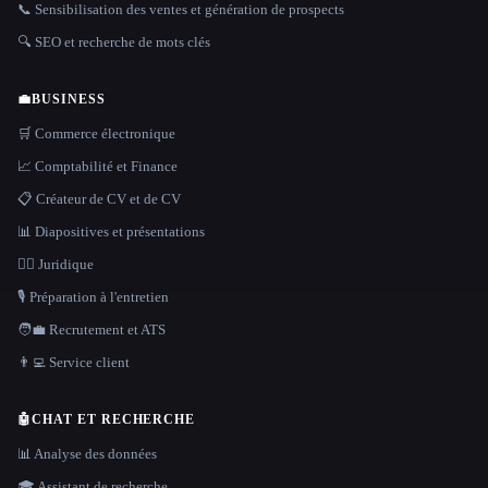
📞 Sensibilisation des ventes et génération de prospects
🔍 SEO et recherche de mots clés
💼
BUSINESS
🛒 Commerce électronique
📈 Comptabilité et Finance
📋 Créateur de CV et de CV
📊 Diapositives et présentations
👩‍⚖️ Juridique
🎙️ Préparation à l'entretien
🧑‍💼 Recrutement et ATS
👨‍💻 Service client
🤖
CHAT ET RECHERCHE
📊 Analyse des données
🎓 Assistant de recherche