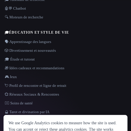
🤖💬 Chatbot
🔍 Moteurs de recherche
🎓
ÉDUCATION ET STYLE DE VIE
🗣️ Apprentissage des langues
🎲 Divertissement et nouveautés
🎓 Étude et tutorat
🎁 Idées cadeaux et recommandations
🎮 Jeux
💘 Profil de rencontre et ligne de retrait
💞 Réseaux Sociaux & Rencontres
👩‍⚕️ Soins de santé
🔮 Tarot et divination par IA
LANGUE
We use Google Analytics cookies to measure how the site is used.
English
español
Français
Русский
简体中文
You can accept or reject these analytics cookies. The site works