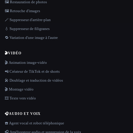
🖼️ Restauration de photos
🖼️ Retouche d'images
🪄 Suppresseur d'arrière-plan
💧 Suppresseur de filigranes
🔁 Variation d'une image à l'autre
🎬
VIDÉO
🎬 Animation image-vidéo
📲 Créateur de TikTok et de shorts
🎤 Doublage et traduction de vidéos
🎬 Montage vidéo
🎞️ Texte vers vidéo
🎧
AUDIO ET VOIX
☎️ Agent vocal et robot téléphonique
🎧 Améliorateur audio et suppression de la voix