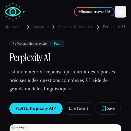
✦
Soumettre avec l'IA
maison
Catégories
Moteurs de recherche
Perplexity AI
✍️
🎨
Auteurs
Designers
🔍
Moteurs de recherche
Paid
Perplexity AI
💻
📈
Développeurs
Marketeurs
est un moteur de réponse qui fournit des réponses
précises à des questions complexes à l''aide de
🎓
🎬
Étudiants
Créateurs
grands modèles linguistiques.
VISITE
Perplexity AI
↗︎
Lire l'avis ↓︎
Save
Blog
Comparer les outils