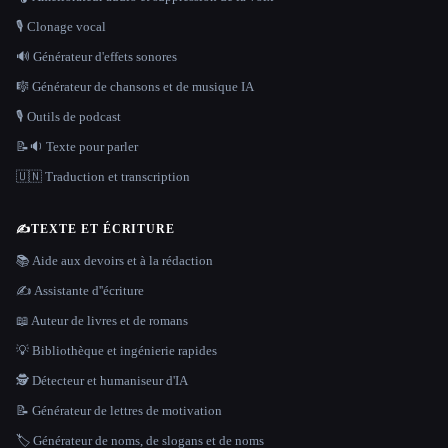
🎙️ Clonage vocal
🔊 Générateur d'effets sonores
🎼 Générateur de chansons et de musique IA
🎙️ Outils de podcast
📝🔉 Texte pour parler
🇺🇳 Traduction et transcription
✍️
TEXTE ET ÉCRITURE
📚 Aide aux devoirs et à la rédaction
✍️ Assistante d''écriture
📖 Auteur de livres et de romans
💡 Bibliothèque et ingénierie rapides
🕵️ Détecteur et humaniseur d'IA
📝 Générateur de lettres de motivation
🏷️ Générateur de noms, de slogans et de noms