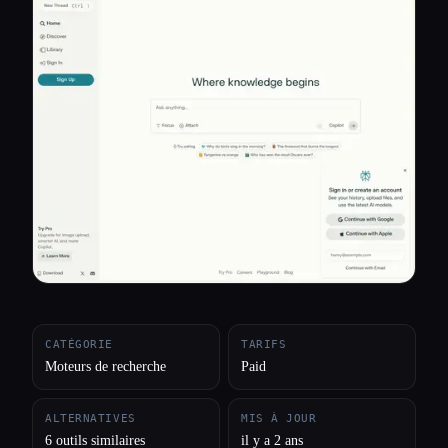
Toutes les catégories
À propos
CATÉGORIE
TARIFS
Moteurs de recherche
Paid
ALTERNATIVES
MIS À JOUR
6 outils similaires
il y a 2 ans