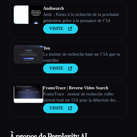
Andisearch
Andi - Partez à la recherche de la prochaine
génération grâce à la puissance de l''IA
VISITE
You
Le moteur de recherche basé sur l''IA que tu
contrôles
VISITE
FrameTrace | Reverse Video Search
FrameTrace : moteur de recherche vidéo
inversé basé sur l'IA pour la détection des
sources et la vérification de l'authenticité
VISITE