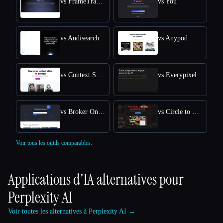
vs FrameTrace | Reverse Video Search
vs You
vs Andisearch
vs Anypod
vs Context Search
vs Everypixel
vs Broker One AI Engine
vs Circle to Search
Voir tous les outils comparables.
Applications d'IA alternatives pour
Perplexity AI
Voir toutes les alternatives à Perplexity AI →