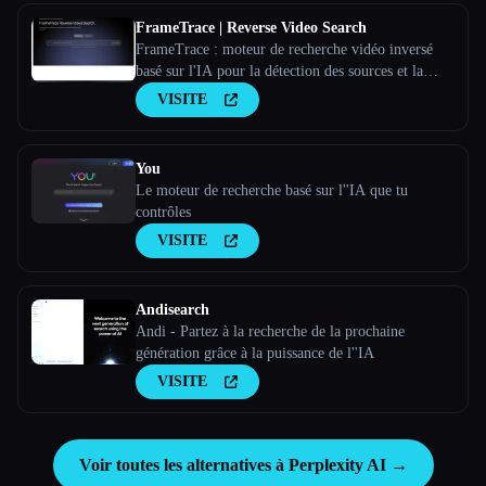
FrameTrace | Reverse Video Search
FrameTrace : moteur de recherche vidéo inversé
basé sur l'IA pour la détection des sources et la
vérification de l'authenticité
VISITE
You
Le moteur de recherche basé sur l''IA que tu
contrôles
VISITE
Andisearch
Andi - Partez à la recherche de la prochaine
génération grâce à la puissance de l''IA
VISITE
Voir toutes les alternatives à Perplexity AI →