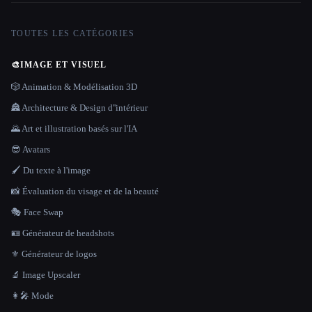
TOUTES LES CATÉGORIES
🎨
IMAGE ET VISUEL
🎲 Animation & Modélisation 3D
🏯 Architecture & Design d''intérieur
🌄 Art et illustration basés sur l'IA
😎 Avatars
🖌️ Du texte à l'image
📸 Évaluation du visage et de la beauté
🎭 Face Swap
🪪 Générateur de headshots
⚜️ Générateur de logos
🔬 Image Upscaler
👩‍🎤 Mode