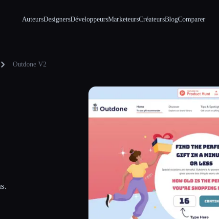
Auteurs
Designers
Développeurs
Marketeurs
Créateurs
Blog
Comparer
Outdone V2
s.