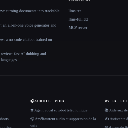
ew: turning documents into trackable
llms.txt
llms-full.txt
 an all-in-one voice generator and
MCP server
ew: a no-code chatbot trained on
 review: fast AI dubbing and
+ languages
🎧
AUDIO ET VOIX
✍️
TEXTE E
☎️ Agent vocal et robot téléphonique
📚 Aide aux dev
shorts
🎧 Améliorateur audio et suppression de la
✍️ Assistante d
voix
e vidéos
📖 Auteur de li