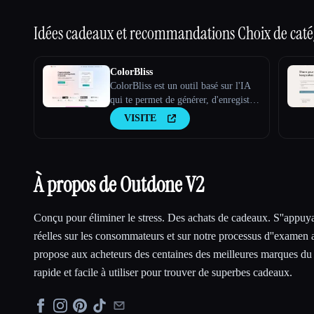
Idées cadeaux et recommandations
Choix de caté
ColorBliss
ColorBliss est un outil basé sur l'IA
qui te permet de générer, d'enregistrer
et d'imprimer des feuilles à colorier
VISITE
personnalisées uniques en utilisant des
instructions textuelles, en les
convertissant à partir de photos et
même à partir de tes propres pho
À propos de Outdone V2
Conçu pour éliminer le stress. Des achats de cadeaux. S''appuy
réelles sur les consommateurs et sur notre processus d''examen
propose aux acheteurs des centaines des meilleures marques du
rapide et facile à utiliser pour trouver de superbes cadeaux.