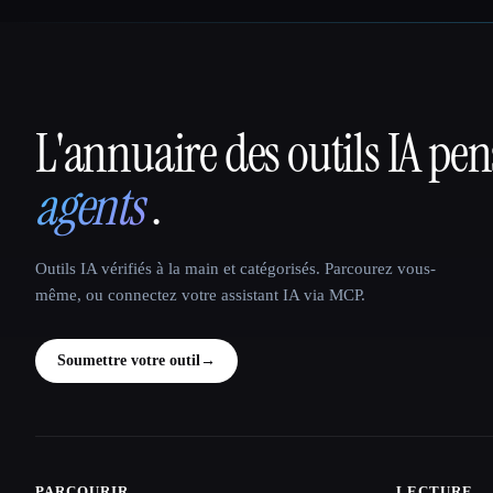
L'annuaire des outils IA pe
That AI Collection
agents
.
Outils IA vérifiés à la main et catégorisés. Parcourez vous-
même, ou connectez votre assistant IA via MCP.
Soumettre votre outil
→
PARCOURIR
LECTURE