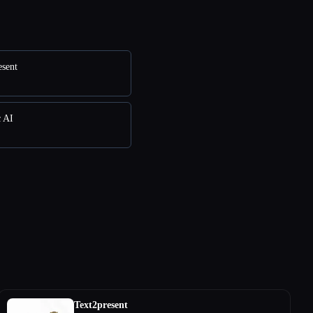
esent
c AI
Text2present