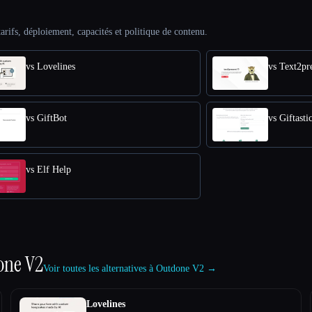
arifs, déploiement, capacités et politique de contenu.
vs Lovelines
vs Text2pr
vs GiftBot
vs Giftasti
vs Elf Help
one V2
Voir toutes les alternatives à Outdone V2 →
Lovelines