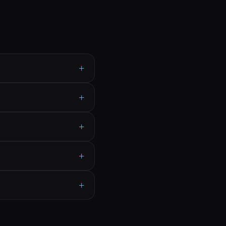
+
+
+
+
+