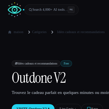
Search 4,000+ AI tools…
⌘
K
maison
Catégories
Idées cadeaux et recommandations
🎁
Idées cadeaux et recommandations
Free
Outdone V2
Trouvez le cadeau parfait en quelques minutes ou moin
VISITE
Outdone V2
↗︎
Lire l'avis ↓︎
Save