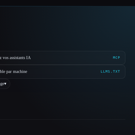
 vos assistants IA
MCP
ible par machine
LLMS.TXT
ge
▾