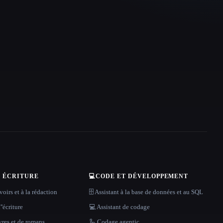
T ÉCRITURE
💻
CODE ET DÉVELOPPEMENT
oirs et à la rédaction
🗄️ Assistant à la base de données et au SQL
''écriture
💻 Assistant de codage
vres et de romans
🦾 Codage agentic