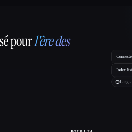
nsé pour
l'ère des
Connectez
Index lis
Langua
POUR L'IA