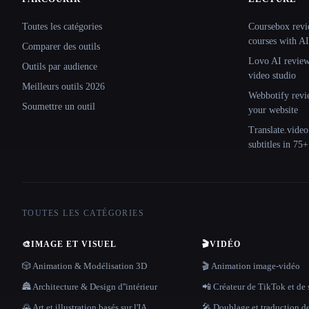
Site navigation
Toutes les catégories
Coursebox revi
courses with AI
Comparer des outils
Lovo AI review:
Outils par audience
video studio
Meilleurs outils 2026
Webbotify revi
Soumettre un outil
your website
Translate.video
subtitles in 75
TOUTES LES CATÉGORIES
🎨
IMAGE ET VISUEL
🎬
VIDÉO
🎲 Animation & Modélisation 3D
🎬 Animation image-vidéo
🏯 Architecture & Design d''intérieur
📲 Créateur de TikTok et de 
🌄 Art et illustration basés sur l'IA
🎤 Doublage et traduction d