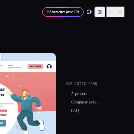
Sign up
✦
Soumettre avec l'IA
SUR CETTE PAGE
À propos
Comparer avec…
FAQ