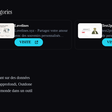
gories
Lovelines
Text2p
Lovelines.xyz - Partagez votre amour
text2p
avec des souvenirs personnalisés
de per
fabriqués par AI
VISITE
VI
ant sur des données
 approfondi, Outdone
 monde dans un outil