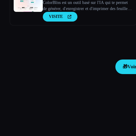
ColorBliss est un outil basé sur l'IA qui te permet
de générer, d'enregistrer et d'imprimer des feuilles à
colorier personnalisées uniques en utilisant des
VISITE
instructions textuelles, en les convertissant à partir
de photos et même à partir de tes propres pho
🎁
Voir