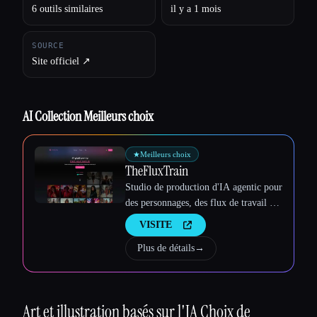
Esc
6 outils similaires
il y a 1 mois
SOURCE
Site officiel ↗︎
AI Collection Meilleurs choix
★
Meilleurs choix
TheFluxTrain
Studio de production d'IA agentic pour
des personnages, des flux de travail et
des vidéos cohérents
VISITE
Plus de détails
→
Art et illustration basés sur l'IA
Choix de