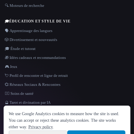
🔍 Moteurs de recherche
🎓
ÉDUCATION ET STYLE DE VIE
🗣️ Apprentissage des langues
🎲 Divertissement et nouveautés
🎓 Étude et tutorat
🎁 Idées cadeaux et recommandations
🎮 Jeux
💘 Profil de rencontre et ligne de retrait
💞 Réseaux Sociaux & Rencontres
👩‍⚕️ Soins de santé
🔮 Tarot et divination par IA
LANGUE
We use Google Analytics cookies to measure how the site is used.
English
español
Français
Русский
简体中文
You can accept or reject these analytics cookies. The site works
Hindi
either way.
Privacy policy
.
© 2026 That AI Collection. Tous droits réservés.
·
Conditions de service
·
Site information
politique de confidentialité
·
·
Built with Metatron ★