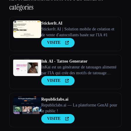
catégories
StickerIt.AI
StickerIt.AI | Solution mobile de création et
de vente d'autocollants basée sur l'IA #1
VISITE
Ink AI - Tattoo Generator
InKai est un générateur de tatouages alimenté
par l'IA qui crée des motifs de tatouage
personnalisés en fonction des saisies de
VISITE
l'utilisateur.
Republiclabs.ai
Republiclabs.ai — La plateforme GenAI pour
le public !
VISITE