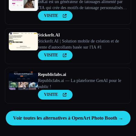
InKai est un générateur de tatouages alimenté par
l'IA qui crée des motifs de tatouage personnalisés
en fonction des saisies de l'utilisateur.
VISITE
StickerIt.AI
StickerIt.AI | Solution mobile de création et de
vente d'autocollants basée sur l'IA #1
VISITE
Republiclabs.ai
Republiclabs.ai — La plateforme GenAI pour le
public !
VISITE
Voir toutes les alternatives à OpenArt Photo Booth →