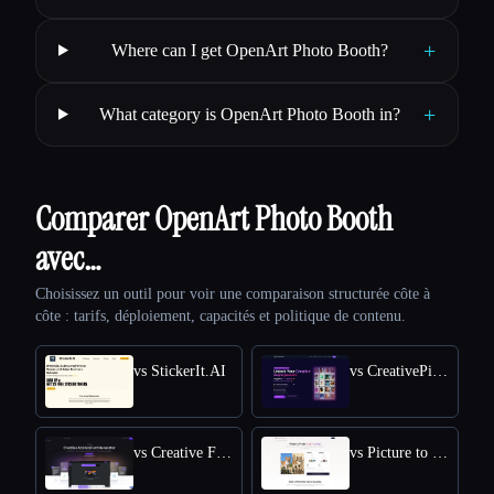
+
Where can I get OpenArt Photo Booth?
+
What category is OpenArt Photo Booth in?
Comparer OpenArt Photo Booth
avec…
Choisissez un outil pour voir une comparaison structurée côte à
côte : tarifs, déploiement, capacités et politique de contenu.
vs StickerIt.AI
vs CreativePixel
vs Creative Fabrica
vs Picture to Drawing