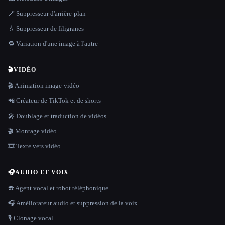
🪄 Suppresseur d'arrière-plan
💧 Suppresseur de filigranes
🔁 Variation d'une image à l'autre
🎬
VIDÉO
🎬 Animation image-vidéo
📲 Créateur de TikTok et de shorts
🎤 Doublage et traduction de vidéos
🎬 Montage vidéo
🎞️ Texte vers vidéo
🎧
AUDIO ET VOIX
☎️ Agent vocal et robot téléphonique
🎧 Améliorateur audio et suppression de la voix
🎙️ Clonage vocal