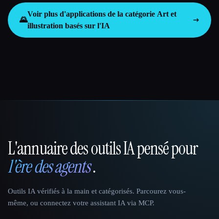
Voir plus d'applications de la catégorie
Art et
🌄
illustration basés sur l'IA
L'annuaire des outils IA pensé pour
That AI Collection
l'ère des agents
.
Outils IA vérifiés à la main et catégorisés. Parcourez vous-
même, ou connectez votre assistant IA via MCP.