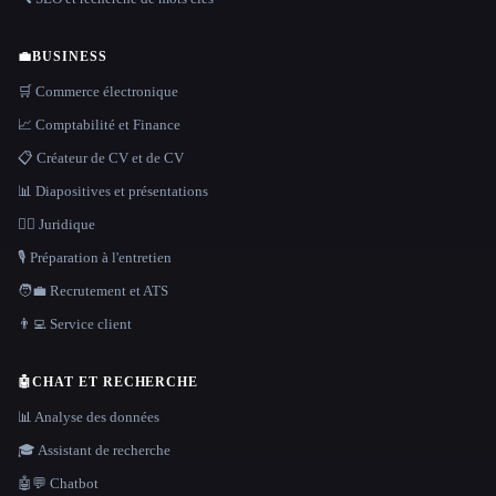
💼
BUSINESS
🛒 Commerce électronique
📈 Comptabilité et Finance
📋 Créateur de CV et de CV
📊 Diapositives et présentations
👩‍⚖️ Juridique
🎙️ Préparation à l'entretien
🧑‍💼 Recrutement et ATS
👨‍💻 Service client
🤖
CHAT ET RECHERCHE
📊 Analyse des données
🎓 Assistant de recherche
🤖💬 Chatbot