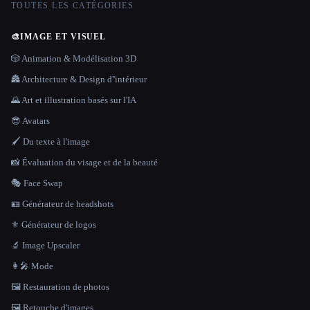
TOUTES LES CATÉGORIES
🎨
IMAGE ET VISUEL
🎲 Animation & Modélisation 3D
🏯 Architecture & Design d''intérieur
🌄 Art et illustration basés sur l'IA
😎 Avatars
🖌️ Du texte à l'image
📸 Évaluation du visage et de la beauté
🎭 Face Swap
🪪 Générateur de headshots
⚜️ Générateur de logos
🔬 Image Upscaler
👩‍🎤 Mode
🖼️ Restauration de photos
🖼️ Retouche d'images