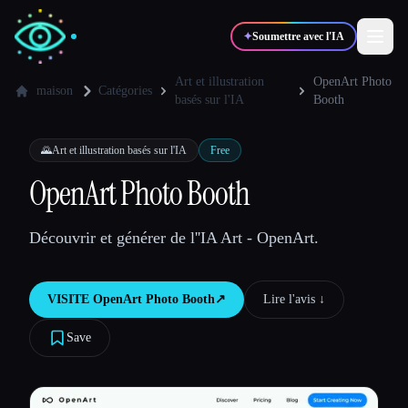
✦
Soumettre avec l'IA
Art et illustration
OpenArt Photo
maison
Catégories
basés sur l'IA
Booth
✍️
🎨
Auteurs
Designers
🌄
Art et illustration basés sur l'IA
Free
OpenArt Photo Booth
💻
📈
Développeurs
Marketeurs
Découvrir et générer de l''IA Art - OpenArt.
🎓
🎬
Étudiants
Créateurs
VISITE
OpenArt Photo Booth
↗︎
Lire l'avis ↓︎
Save
Blog
Comparer les outils