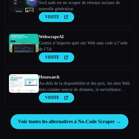
SocLeads est un scraper de réseaux sociaux de
nouvelle génération
VISITE
WebscrapeAI
Grattez n''importe quel site Web sans code à l''aide
de l''IA
VISITE
Hexowatch
Au-delà de la disponibilité et des prix, les sites Web
tiers comme source de données, la surveillance
visuelle des sites Web, le suivi des concurrents.
VISITE
Voir toutes les alternatives à No-Code Scraper →