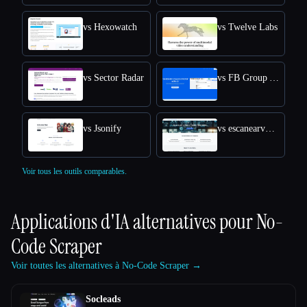
vs Hexowatch
vs Twelve Labs
vs Sector Radar
vs FB Group AI Extractor
vs Jsonify
vs escanearvulnerabilidades.com
Voir tous les outils comparables.
Applications d'IA alternatives pour
No-
Code Scraper
Voir toutes les alternatives à No-Code Scraper →
Socleads