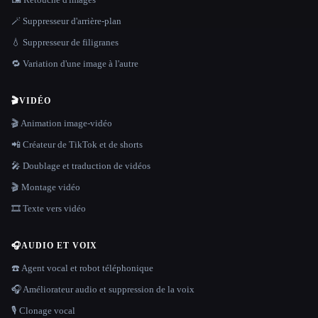
🪄 Suppresseur d'arrière-plan
💧 Suppresseur de filigranes
🔁 Variation d'une image à l'autre
🎬
VIDÉO
🎬 Animation image-vidéo
📲 Créateur de TikTok et de shorts
🎤 Doublage et traduction de vidéos
🎬 Montage vidéo
🎞️ Texte vers vidéo
🎧
AUDIO ET VOIX
☎️ Agent vocal et robot téléphonique
🎧 Améliorateur audio et suppression de la voix
🎙️ Clonage vocal