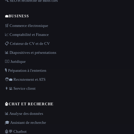
🔍 SEO et recherche de mots clés
💼
BUSINESS
🛒 Commerce électronique
📈 Comptabilité et Finance
📋 Créateur de CV et de CV
📊 Diapositives et présentations
👩‍⚖️ Juridique
🎙️ Préparation à l'entretien
🧑‍💼 Recrutement et ATS
👨‍💻 Service client
🤖
CHAT ET RECHERCHE
📊 Analyse des données
🎓 Assistant de recherche
🤖💬 Chatbot