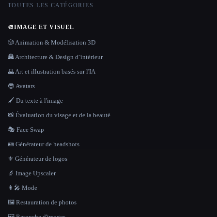
TOUTES LES CATÉGORIES
🎨
IMAGE ET VISUEL
🎲 Animation & Modélisation 3D
🏯 Architecture & Design d''intérieur
🌄 Art et illustration basés sur l'IA
😎 Avatars
🖌️ Du texte à l'image
📸 Évaluation du visage et de la beauté
🎭 Face Swap
🪪 Générateur de headshots
⚜️ Générateur de logos
🔬 Image Upscaler
👩‍🎤 Mode
🖼️ Restauration de photos
🖼️ Retouche d'images