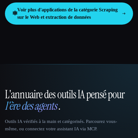
Voir plus d'applications de la catégorie
Scraping
🕸️
sur le Web et extraction de données
L'annuaire des outils IA pensé pour
That AI Collection
l'ère des agents
.
Outils IA vérifiés à la main et catégorisés. Parcourez vous-
même, ou connectez votre assistant IA via MCP.