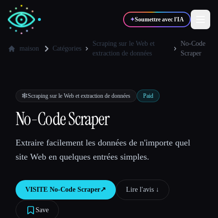
✦
Soumettre avec l'IA
Scraping sur le Web et
No-Code
maison
Catégories
extraction de données
Scraper
✍️
🎨
Auteurs
Designers
🕸️
Scraping sur le Web et extraction de données
Paid
💻
📈
Développeurs
Marketeurs
No-Code Scraper
🎓
🎬
Étudiants
Créateurs
Extraire facilement les données de n'importe quel
site Web en quelques entrées simples.
Blog
VISITE
No-Code Scraper
↗︎
Lire l'avis ↓︎
Save
Comparer les outils