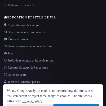
🔍 Moteurs de recherche
🎓
ÉDUCATION ET STYLE DE VIE
🗣️ Apprentissage des langues
🎲 Divertissement et nouveautés
🎓 Étude et tutorat
🎁 Idées cadeaux et recommandations
🎮 Jeux
💘 Profil de rencontre et ligne de retrait
💞 Réseaux Sociaux & Rencontres
👩‍⚕️ Soins de santé
🔮 Tarot et divination par IA
LANGUE
We use Google Analytics cookies to measure how the site is used.
English
español
Français
Русский
简体中文
You can accept or reject these analytics cookies. The site works
Hindi
either way.
Privacy policy
.
© 2026 That AI Collection. Tous droits réservés.
·
Conditions de service
·
Site information