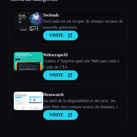
Socleads
SocLeads est un scraper de réseaux sociaux de
nouvelle génération
VISITE
WebscrapeAI
Grattez n''importe quel site Web sans code à
l''aide de l''IA
VISITE
Hexowatch
Au-delà de la disponibilité et des prix, les
sites Web tiers comme source de données, la
surveillance visuelle des sites Web, le suivi
VISITE
des concurrents.