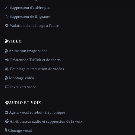
🪄 Suppresseur d'arrière-plan
💧 Suppresseur de filigranes
🔁 Variation d'une image à l'autre
🎬
VIDÉO
🎬 Animation image-vidéo
📲 Créateur de TikTok et de shorts
🎤 Doublage et traduction de vidéos
🎬 Montage vidéo
🎞️ Texte vers vidéo
🎧
AUDIO ET VOIX
☎️ Agent vocal et robot téléphonique
🎧 Améliorateur audio et suppression de la voix
🎙️ Clonage vocal