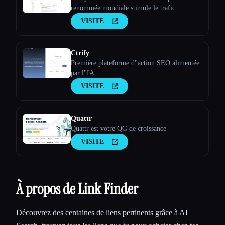
renommée mondiale stimule le trafic
organique et reflète la voix de ta marque.
VISITE
Garantit un contenu sécurisé et de haute
qualité répondant à tous tes besoins.
Ctrify
Première plateforme d''action SEO alimentée
par l''IA
VISITE
Quattr
Quattr est votre QG de croissance
VISITE
À propos de Link Finder
Découvrez des centaines de liens pertinents grâce à AI