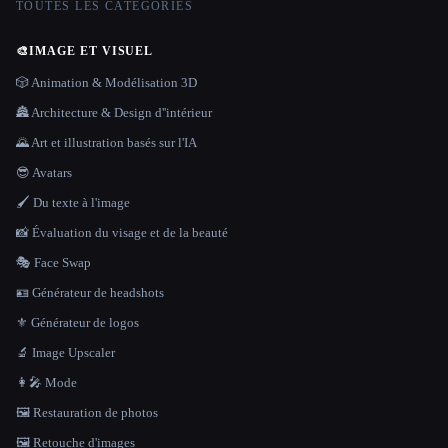
TOUTES LES CATÉGORIES
🎨
IMAGE ET VISUEL
🎲 Animation & Modélisation 3D
🏯 Architecture & Design d''intérieur
🌄 Art et illustration basés sur l'IA
😎 Avatars
🖌️ Du texte à l'image
📸 Évaluation du visage et de la beauté
🎭 Face Swap
🪪 Générateur de headshots
⚜️ Générateur de logos
🔬 Image Upscaler
👩‍🎤 Mode
🖼️ Restauration de photos
🖼️ Retouche d'images