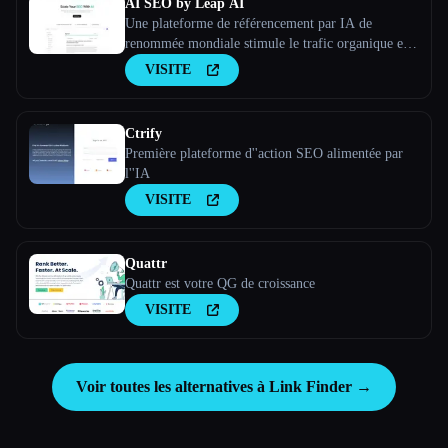
AI SEO by Leap AI
Une plateforme de référencement par IA de
renommée mondiale stimule le trafic organique et
reflète la voix de ta marque. Garantit un contenu
VISITE
sécurisé et de haute qualité répondant à tous tes
besoins.
Ctrify
Première plateforme d''action SEO alimentée par
l''IA
VISITE
Quattr
Quattr est votre QG de croissance
VISITE
Voir toutes les alternatives à Link Finder →