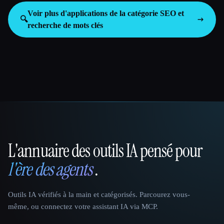
Voir plus d'applications de la catégorie
SEO et
🔍
recherche de mots clés
L'annuaire des outils IA pensé pour
That AI Collection
l'ère des agents
.
Outils IA vérifiés à la main et catégorisés. Parcourez vous-
même, ou connectez votre assistant IA via MCP.