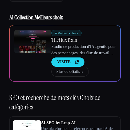
AI Collection Meilleurs choix
★
Meilleurs choix
TheFluxTrain
Esc
Studio de production d'IA agentic pour
des personnages, des flux de travail et
des vidéos cohérents
VISITE
Plus de détails
→
SEO et recherche de mots clés
Choix de
catégories
AI SEO by Leap AI
Une plateforme de référencement par IA de