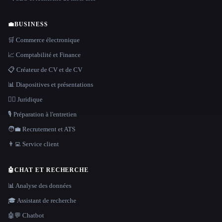
💼
BUSINESS
🛒 Commerce électronique
📈 Comptabilité et Finance
📋 Créateur de CV et de CV
📊 Diapositives et présentations
👩‍⚖️ Juridique
🎙️ Préparation à l'entretien
🧑‍💼 Recrutement et ATS
👨‍💻 Service client
🤖
CHAT ET RECHERCHE
📊 Analyse des données
🎓 Assistant de recherche
🤖💬 Chatbot