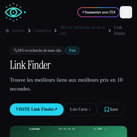
✦
Soumettre avec l'IA
SEO et recherche de mots
Link
maison
Catégories
clés
Finder
✍️
🎨
Auteurs
Designers
🔍
SEO et recherche de mots clés
Paid
Link Finder
💻
📈
Développeurs
Marketeurs
Trouve les meilleurs liens aux meilleurs prix en 10
🎓
🎬
Étudiants
Créateurs
secondes.
VISITE
Link Finder
↗︎
Lire l'avis ↓︎
Save
Blog
Comparer les outils