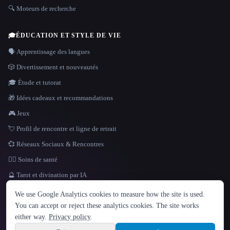
🔍 Moteurs de recherche
🎓
ÉDUCATION ET STYLE DE VIE
🗣️ Apprentissage des langues
🎲 Divertissement et nouveautés
🎓 Étude et tutorat
🎁 Idées cadeaux et recommandations
🎮 Jeux
💘 Profil de rencontre et ligne de retrait
💞 Réseaux Sociaux & Rencontres
👩‍⚕️ Soins de santé
🔮 Tarot et divination par IA
LANGUE
We use Google Analytics cookies to measure how the site is used.
English
español
Français
Русский
简体中文
You can accept or reject these analytics cookies. The site works
Hindi
either way.
Privacy policy
.
© 2026 That AI Collection. Tous droits réservés.
·
Conditions de service
·
Site information
politique de confidentialité
·
·
Built with Metatron ★