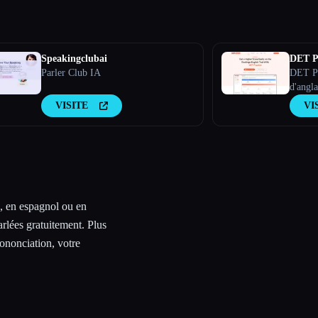
Speakingclubai
DET P
Parler Club IA
DET Pra
d'angl
VISITE
VI
s, en espagnol ou en
rlées gratuitement. Plus
rononciation, votre