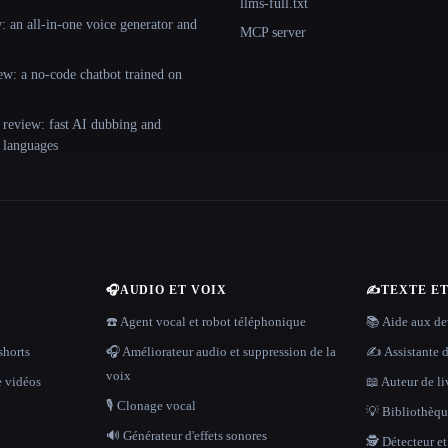
llms-full.txt
 an all-in-one voice generator and
MCP server
ew: a no-code chatbot trained on
 review: fast AI dubbing and
+ languages
🎧
AUDIO ET VOIX
✍️
TEXTE E
☎️ Agent vocal et robot téléphonique
📚 Aide aux dev
shorts
🎧 Améliorateur audio et suppression de la
✍️ Assistante d
voix
e vidéos
📖 Auteur de li
🎙️ Clonage vocal
💡 Bibliothèque
🔊 Générateur d'effets sonores
🕵️ Détecteur e