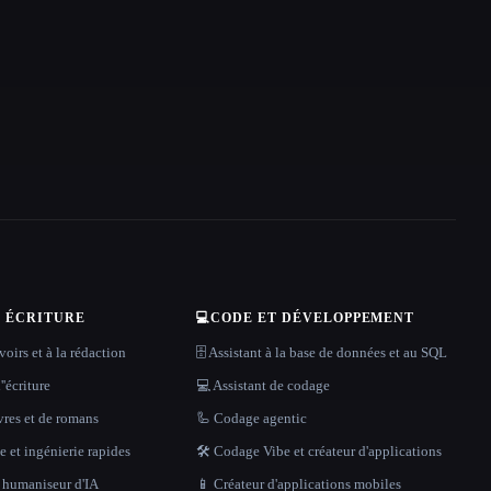
T ÉCRITURE
💻
CODE ET DÉVELOPPEMENT
oirs et à la rédaction
🗄️ Assistant à la base de données et au SQL
''écriture
💻 Assistant de codage
vres et de romans
🦾 Codage agentic
 et ingénierie rapides
🛠️ Codage Vibe et créateur d'applications
t humaniseur d'IA
📱 Créateur d'applications mobiles