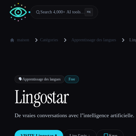
Search 4,000+ AI tools…
⌘
K
maison
Catégories
Apprentissage des langues
Lin
🗣️
Apprentissage des langues
Free
Lingostar
De vraies conversations avec l''intelligence artificielle.
VISITE
Lingostar
↗︎
Lire l'avis ↓︎
Save