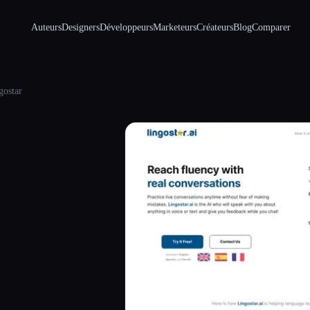
Auteurs
Designers
Développeurs
Marketeurs
Créateurs
Blog
Comparer
gostar