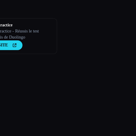
ractice
ctice - Réussis le test
ais de Duolingo
SITE