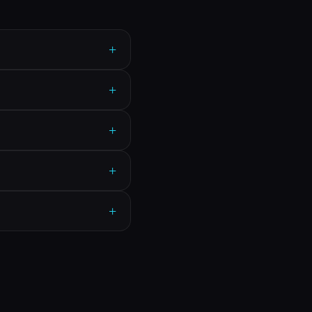
+
+
+
+
+