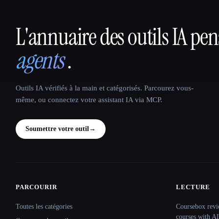
L'annuaire des outils IA pe
That AI Collection
agents
.
Outils IA vérifiés à la main et catégorisés. Parcourez vous-
même, ou connectez votre assistant IA via MCP.
Soumettre votre outil
→
PARCOURIR
LECTURE
Site navigation
Toutes les catégories
Coursebox revi
courses with AI