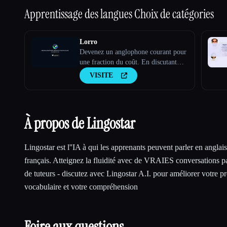
Apprentissage des langues
Choix de catégories
Lorro
Devenez un anglophone courant pour
une fraction du coût. En discutant
avec un tuteur en IA
VISITE
À propos de Lingostar
Lingostar est l''IA à qui les apprenants peuvent parler en anglai
français. Atteignez la fluidité avec de VRAIES conversations pa
de tuteurs - discutez avec Lingostar A.I. pour améliorer votre p
vocabulaire et votre compréhension
Foire aux questions