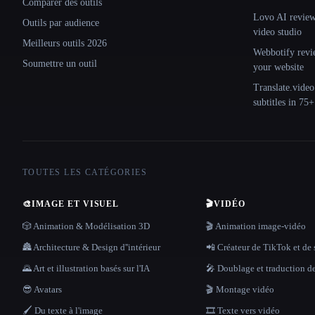
Comparer des outils
Lovo AI review:
Outils par audience
video studio
Meilleurs outils 2026
Webbotify revi
Soumettre un outil
your website
Translate.video
subtitles in 75
TOUTES LES CATÉGORIES
🎨
IMAGE ET VISUEL
🎬
VIDÉO
🎲 Animation & Modélisation 3D
🎬 Animation image-vidéo
🏯 Architecture & Design d''intérieur
📲 Créateur de TikTok et de 
🌄 Art et illustration basés sur l'IA
🎤 Doublage et traduction d
😎 Avatars
🎬 Montage vidéo
🖌️ Du texte à l'image
🎞️ Texte vers vidéo