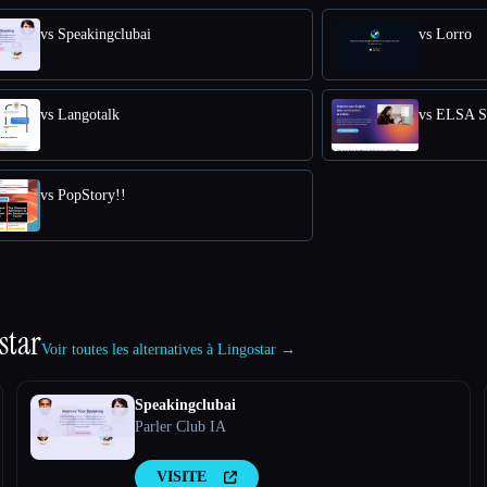
vs Speakingclubai
vs Lorro
vs Langotalk
vs ELSA
vs PopStory!!
star
Voir toutes les alternatives à Lingostar →
Speakingclubai
Parler Club IA
VISITE