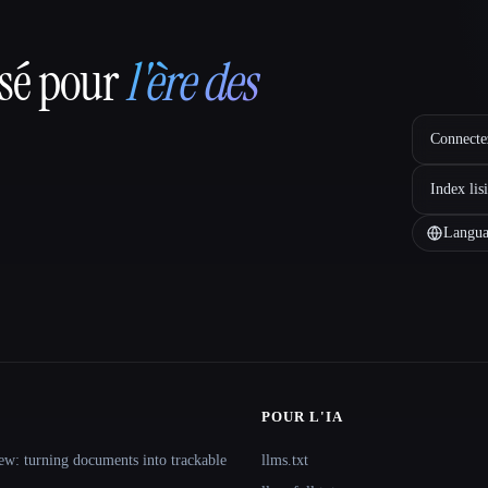
nsé pour
l'ère des
Connectez
Index lis
Langua
POUR L'IA
ew: turning documents into trackable
llms.txt