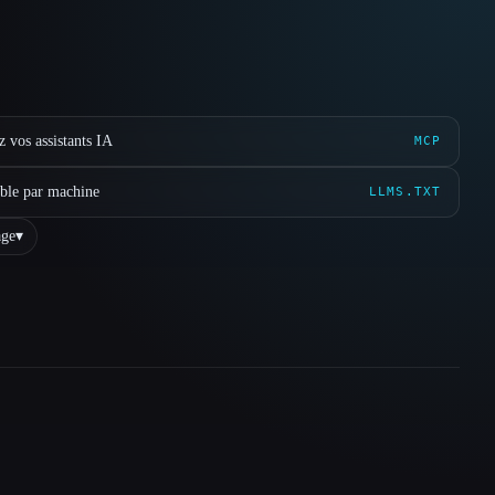
 vos assistants IA
MCP
ible par machine
LLMS.TXT
ge
▾