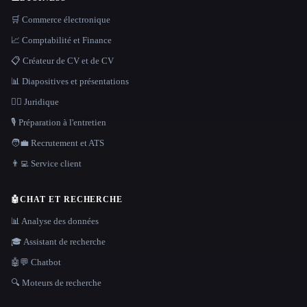
🛒 Commerce électronique
📈 Comptabilité et Finance
📋 Créateur de CV et de CV
📊 Diapositives et présentations
👩‍⚖️ Juridique
🎙️ Préparation à l'entretien
🧑‍💼 Recrutement et ATS
👨‍💻 Service client
🤖
CHAT ET RECHERCHE
📊 Analyse des données
🎓 Assistant de recherche
🤖💬 Chatbot
🔍 Moteurs de recherche