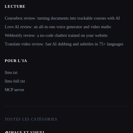
LECTURE
Coursebox review: turning documents into trackable courses with AI
Lovo AI review: an all-in-one voice generator and video studio
Webbotify review: a no-code chatbot trained on your website
Translate.video review: fast AI dubbing and subtitles in 75+ languages
POUR L'IA
llms.txt
llms-full.txt
MCP server
TOUTES LES CATÉGORIES
🎨
IMAGE ET VISUEL