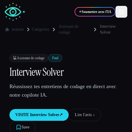
✦
Soumettre avec l'IA
Assistant de
Interview
maison
Catégories
codage
Solver
✍️
🎨
Auteurs
Designers
💻
Assistant de codage
Paid
💻
📈
Développeurs
Marketeurs
Interview Solver
🎓
🎬
Étudiants
Créateurs
Réussissez tes entretiens de codage en direct avec
notre copilote IA.
Blog
VISITE
Interview Solver
↗︎
Lire l'avis ↓︎
Save
Comparer les outils