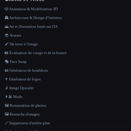
🎲 Animation & Modélisation 3D
🏯 Architecture & Design d''intérieur
🌄 Art et illustration basés sur l'IA
😎 Avatars
🖌️ Du texte à l'image
📸 Évaluation du visage et de la beauté
🎭 Face Swap
🪪 Générateur de headshots
⚜️ Générateur de logos
🔬 Image Upscaler
👩‍🎤 Mode
🖼️ Restauration de photos
🖼️ Retouche d'images
🪄 Suppresseur d'arrière-plan