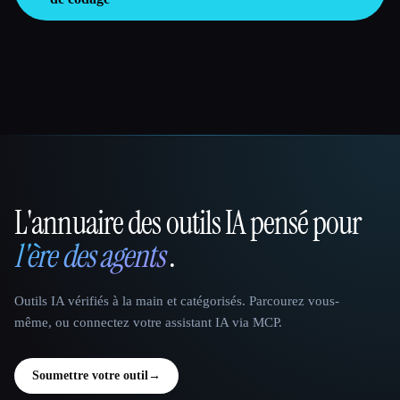
L'annuaire des outils IA pensé pour
That AI Collection
l'ère des agents
.
Outils IA vérifiés à la main et catégorisés. Parcourez vous-
même, ou connectez votre assistant IA via MCP.
Soumettre votre outil
→