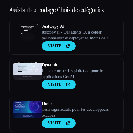
Assistant de codage
Choix de catégories
JustCopy AI
justcopy.ai - Des agents IA à copier,
personnaliser et déployer en moins de 2
minutes sans aucune configuration
VISITE
Dynamiq
La plateforme d'exploitation pour les
applications GenAI
VISITE
Qodo
Tests significatifs pour les développeurs
occupés
VISITE