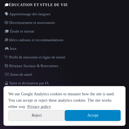
🎓
ÉDUCATION ET STYLE DE VIE
🗣️ Apprentissage des langues
🎲 Divertissement et nouveautés
🎓 Étude et tutorat
🎁 Idées cadeaux et recommandations
🎮 Jeux
💘 Profil de rencontre et ligne de retrait
💞 Réseaux Sociaux & Rencontres
👩‍⚕️ Soins de santé
🔮 Tarot et divination par IA
LANGUE
We use Google Analytics cookies to measure how the site is used.
English
español
Français
Русский
简体中文
You can accept or reject these analytics cookies. The site works
Hindi
either way.
Privacy policy
.
© 2026 That AI Collection. Tous droits réservés.
·
Conditions de service
·
Site information
politique de confidentialité
·
·
Built with Metatron ★
Reject
Accept
build de3d624c
Sign up