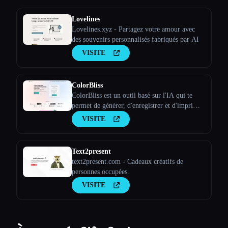
Lovelines
Lovelines.xyz - Partagez votre amour avec
des souvenirs personnalisés fabriqués par AI
VISITE
ColorBliss
ColorBliss est un outil basé sur l'IA qui te
permet de générer, d'enregistrer et d'imprimer
des feuilles à colorier personnalisées uniques
VISITE
en utilisant des instructions textuelles, en les
convertissant à partir de photos et même à
partir de tes propres pho
Text2present
text2present.com - Cadeaux créatifs de
personnes occupées.
VISITE