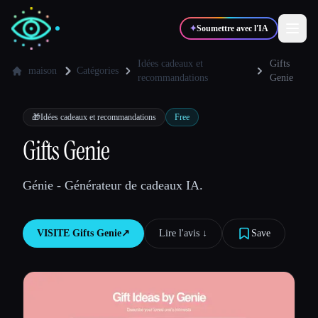
✦
Soumettre avec l'IA
Idées cadeaux et
Gifts
maison
Catégories
recommandations
Genie
✍️
🎨
Auteurs
Designers
🎁
Idées cadeaux et recommandations
Free
Gifts Genie
💻
📈
Développeurs
Marketeurs
Génie - Générateur de cadeaux IA.
🎓
🎬
Étudiants
Créateurs
VISITE
Gifts Genie
↗︎
Lire l'avis ↓︎
Save
Blog
Comparer les outils