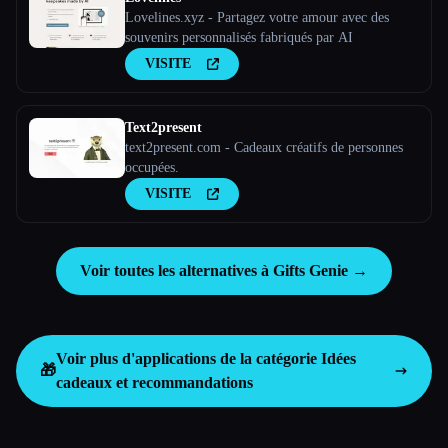
Lovelines.xyz - Partagez votre amour avec des
souvenirs personnalisés fabriqués par AI
VISITE
Text2present
text2present.com - Cadeaux créatifs de personnes
occupées.
VISITE
Voir toutes les alternatives à Gifts Genie →
Voir plus d'applications de la catégorie
Idées
🎁
cadeaux et recommandations