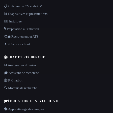
📋 Créateur de CV et de CV
📊 Diapositives et présentations
👩‍⚖️ Juridique
🎙️ Préparation à l'entretien
🧑‍💼 Recrutement et ATS
👨‍💻 Service client
🤖
CHAT ET RECHERCHE
📊 Analyse des données
🎓 Assistant de recherche
🤖💬 Chatbot
🔍 Moteurs de recherche
🎓
ÉDUCATION ET STYLE DE VIE
🗣️ Apprentissage des langues