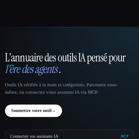
L'annuaire des outils IA pensé pour
That AI Collection
l'ère des agents
.
Outils IA vérifiés à la main et catégorisés. Parcourez vous-
même, ou connectez votre assistant IA via MCP.
Soumettre votre outil
→
Connectez vos assistants IA
MCP