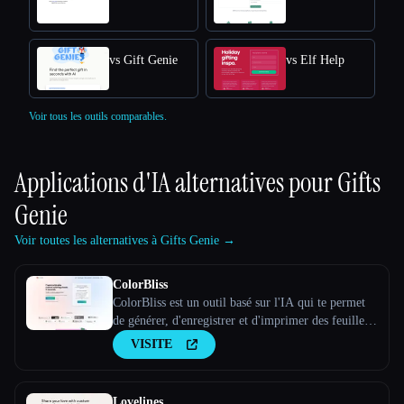
vs Gift Genie
vs Elf Help
Voir tous les outils comparables.
Applications d'IA alternatives pour
Gifts
Genie
Voir toutes les alternatives à Gifts Genie →
ColorBliss
ColorBliss est un outil basé sur l'IA qui te permet
de générer, d'enregistrer et d'imprimer des feuilles à
colorier personnalisées uniques en utilisant des
VISITE
instructions textuelles, en les convertissant à partir
de photos et même à partir de tes propres pho
Lovelines