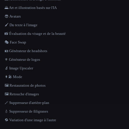
🌄 Art et illustration basés sur l'IA
😎 Avatars
🖌️ Du texte à l'image
📸 Évaluation du visage et de la beauté
🎭 Face Swap
🪪 Générateur de headshots
⚜️ Générateur de logos
🔬 Image Upscaler
👩‍🎤 Mode
🖼️ Restauration de photos
🖼️ Retouche d'images
🪄 Suppresseur d'arrière-plan
💧 Suppresseur de filigranes
🔁 Variation d'une image à l'autre