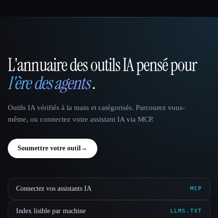
L'annuaire des outils IA pensé pour
That AI Collection
l'ère des agents
.
Outils IA vérifiés à la main et catégorisés. Parcourez vous-
même, ou connectez votre assistant IA via MCP.
Soumettre votre outil
→
Connectez vos assistants IA
MCP
Index lisible par machine
LLMS.TXT