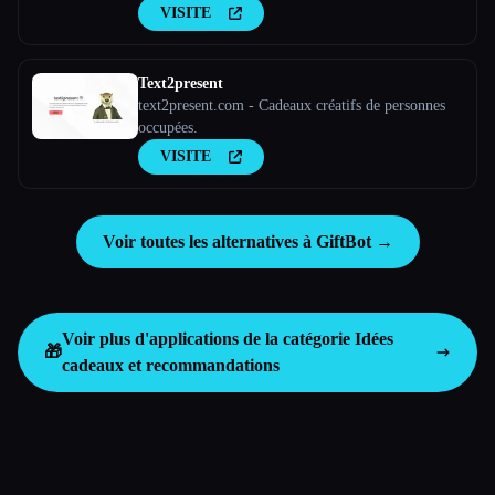
VISITE
Text2present
text2present.com - Cadeaux créatifs de personnes
occupées.
VISITE
Voir toutes les alternatives à GiftBot →
Voir plus d'applications de la catégorie
Idées
🎁
cadeaux et recommandations