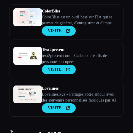
ColorBliss
ColorBliss est un outil basé sur l'IA qui te
permet de générer, d'enregistrer et d'imprimer
des feuilles à colorier personnalisées uniques
VISITE
en utilisant des instructions textuelles, en les
convertissant à partir de photos et même à
partir de tes propres pho
Text2present
text2present.com - Cadeaux créatifs de
personnes occupées.
VISITE
Lovelines
Lovelines.xyz - Partagez votre amour avec
des souvenirs personnalisés fabriqués par AI
VISITE