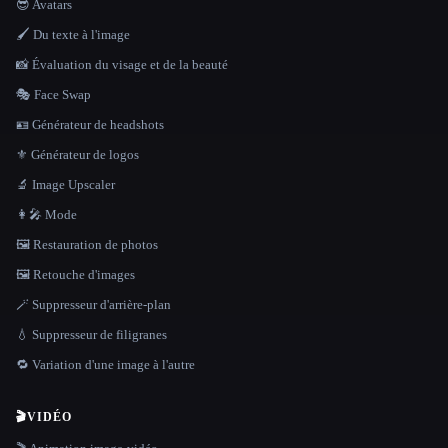
😎 Avatars
🖌️ Du texte à l'image
📸 Évaluation du visage et de la beauté
🎭 Face Swap
🪪 Générateur de headshots
⚜️ Générateur de logos
🔬 Image Upscaler
👩‍🎤 Mode
🖼️ Restauration de photos
🖼️ Retouche d'images
🪄 Suppresseur d'arrière-plan
💧 Suppresseur de filigranes
🔁 Variation d'une image à l'autre
🎬
VIDÉO