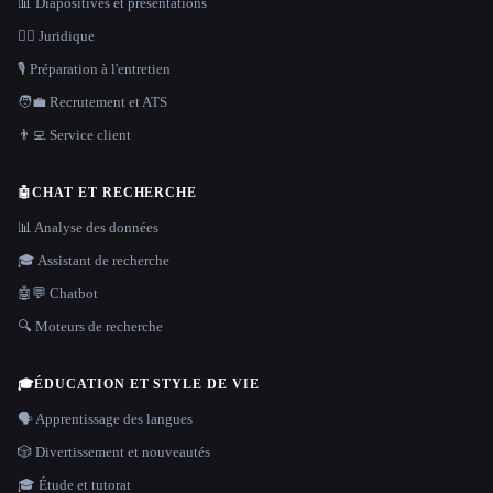
📊 Diapositives et présentations
👩‍⚖️ Juridique
🎙️ Préparation à l'entretien
🧑‍💼 Recrutement et ATS
👨‍💻 Service client
🤖
CHAT ET RECHERCHE
📊 Analyse des données
🎓 Assistant de recherche
🤖💬 Chatbot
🔍 Moteurs de recherche
🎓
ÉDUCATION ET STYLE DE VIE
🗣️ Apprentissage des langues
🎲 Divertissement et nouveautés
🎓 Étude et tutorat