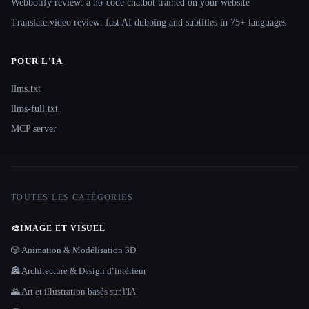
Webbotify review: a no-code chatbot trained on your website
Translate.video review: fast AI dubbing and subtitles in 75+ languages
POUR L'IA
llms.txt
llms-full.txt
MCP server
TOUTES LES CATÉGORIES
🎨
IMAGE ET VISUEL
🎲 Animation & Modélisation 3D
🏯 Architecture & Design d''intérieur
🌄 Art et illustration basés sur l'IA