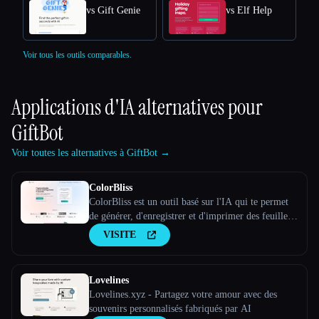
vs Gift Genie
vs Elf Help
Voir tous les outils comparables.
Applications d'IA alternatives pour
GiftBot
Voir toutes les alternatives à GiftBot →
ColorBliss
ColorBliss est un outil basé sur l'IA qui te permet
de générer, d'enregistrer et d'imprimer des feuilles à
colorier personnalisées uniques en utilisant des
VISITE
instructions textuelles, en les convertissant à partir
de photos et même à partir de tes propres pho
Lovelines
Lovelines.xyz - Partagez votre amour avec des
souvenirs personnalisés fabriqués par AI