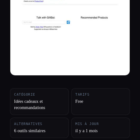
Toutes les catégories
À propos
CATÉGORIE
TARIFS
Idées cadeaux et
Free
recommandations
ALTERNATIVES
MIS À JOUR
6 outils similaires
il y a 1 mois
Esc