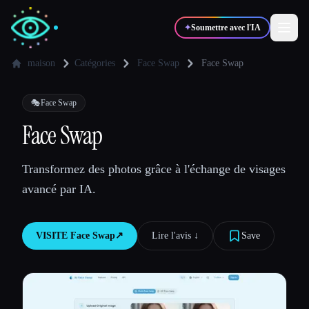
✦
Soumettre avec l'IA
maison
Catégories
Face Swap
Face Swap
✍️
🎨
Auteurs
Designers
🎭
Face Swap
Face Swap
💻
📈
Développeurs
Marketeurs
Transformez des photos grâce à l'échange de visages
avancé par IA.
🎓
🎬
Étudiants
Créateurs
VISITE
Face Swap
↗︎
Lire l'avis ↓︎
Save
Blog
Comparer les outils