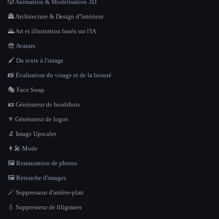
🎲 Animation & Modélisation 3D
🏯 Architecture & Design d''intérieur
🌄 Art et illustration basés sur l'IA
😎 Avatars
🖌️ Du texte à l'image
📸 Évaluation du visage et de la beauté
🎭 Face Swap
🪪 Générateur de headshots
⚜️ Générateur de logos
🔬 Image Upscaler
👩‍🎤 Mode
🖼️ Restauration de photos
🖼️ Retouche d'images
🪄 Suppresseur d'arrière-plan
💧 Suppresseur de filigranes