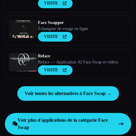
VISITE
Face Swapper
Échangeur de visage en ligne
VISITE
Reface
Reface — Application AI Face Swap et vidéos
VISITE
Voir toutes les alternatives à Face Swap →
Voir plus d'applications de la catégorie
Face
🎭
Swap