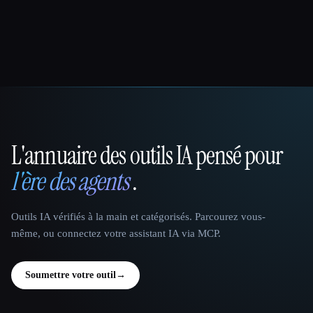
L'annuaire des outils IA pensé pour
That AI Collection
l'ère des agents
.
Outils IA vérifiés à la main et catégorisés. Parcourez vous-
même, ou connectez votre assistant IA via MCP.
Soumettre votre outil
→