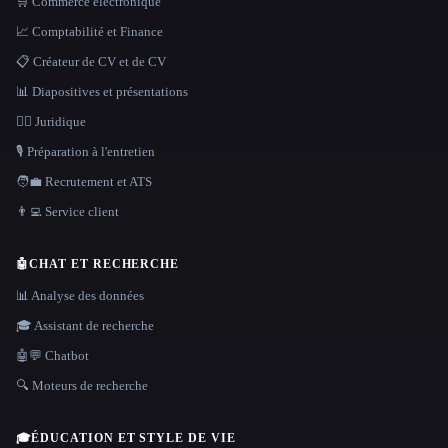
🛒 Commerce électronique
📈 Comptabilité et Finance
📋 Créateur de CV et de CV
📊 Diapositives et présentations
👩‍⚖️ Juridique
🎙️ Préparation à l'entretien
🧑‍💼 Recrutement et ATS
👨‍💻 Service client
🤖
CHAT ET RECHERCHE
📊 Analyse des données
🎓 Assistant de recherche
🤖💬 Chatbot
🔍 Moteurs de recherche
🎓
ÉDUCATION ET STYLE DE VIE