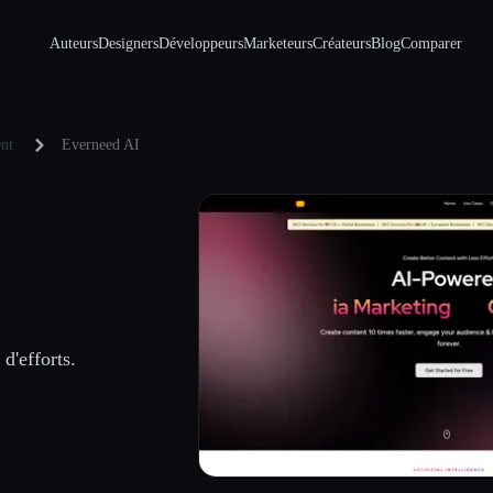
Auteurs
Designers
Développeurs
Marketeurs
Créateurs
Blog
Comparer
ent
Everneed AI
d'efforts.