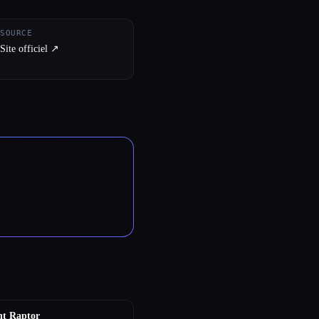
SOURCE
Site officiel ↗︎
nt Raptor