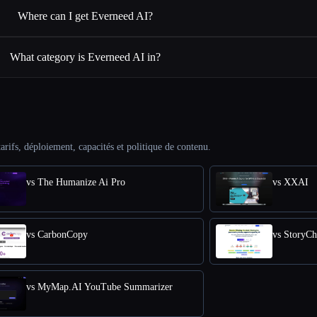
Where can I get Everneed AI?
What category is Everneed AI in?
arifs, déploiement, capacités et politique de contenu.
vs The Humanize Ai Pro
vs XXAI
vs CarbonCopy
vs StoryCh
vs MyMap.AI YouTube Summarizer