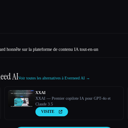
ard honnête sur la plateforme de contenu IA tout-en-un
eed AI
Voir toutes les alternatives à Everneed AI →
XXAI
XXAI — Premier copilote IA pour GPT-4o et
Claude 3.5
VISITE