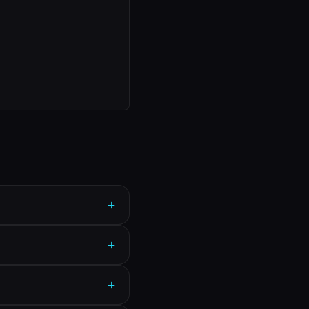
+
+
+