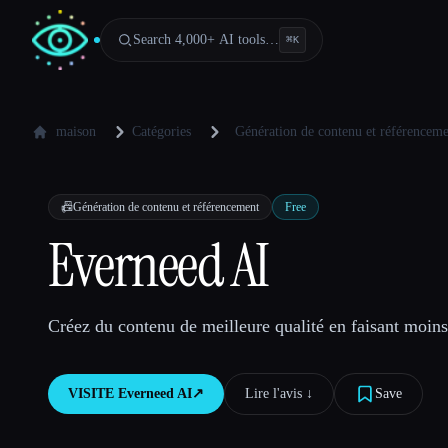
Search 4,000+ AI tools…
⌘
K
maison
Catégories
Génération de contenu et référencem
📠
Génération de contenu et référencement
Free
Everneed AI
Créez du contenu de meilleure qualité en faisant moins 
VISITE
Everneed AI
↗︎
Lire l'avis ↓︎
Save