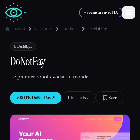
✦
Soumettre avec l'IA
maison
Catégories
Juridique
DoNotPay
✍️
🎨
Auteurs
Designers
👩‍⚖️
Juridique
DoNotPay
💻
📈
Développeurs
Marketeurs
Le premier robot avocat au monde.
🎓
🎬
Étudiants
Créateurs
VISITE
DoNotPay
↗︎
Lire l'avis ↓︎
Save
Blog
Comparer les outils