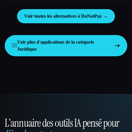
Voir toutes les alternatives à DoNotPay →
Voir plus d'applications de la catégorie
👩‍⚖️
Juridique
L'annuaire des outils IA pensé pour
That AI Collection