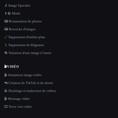
🔬 Image Upscaler
👩‍🎤 Mode
🖼️ Restauration de photos
🖼️ Retouche d'images
🪄 Suppresseur d'arrière-plan
💧 Suppresseur de filigranes
🔁 Variation d'une image à l'autre
🎬
VIDÉO
🎬 Animation image-vidéo
📲 Créateur de TikTok et de shorts
🎤 Doublage et traduction de vidéos
🎬 Montage vidéo
🎞️ Texte vers vidéo