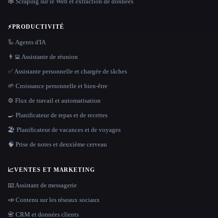
🕸️ Scraping sur le Web et extraction de données
⚡
PRODUCTIVITÉ
🦾 Agents d'IA
👨‍💻 Assistante de réunion
✅ Assistante personnelle et chargée de tâches
🌱 Croissance personnelle et bien-être
⚙️ Flux de travail et automatisation
🍳 Planificateur de repas et de recettes
🏖 Planificateur de vacances et de voyages
🧠 Prise de notes et deuxième cerveau
📈
VENTES ET MARKETING
📧 Assistant de messagerie
📣 Contenu sur les réseaux sociaux
📇 CRM et données clients