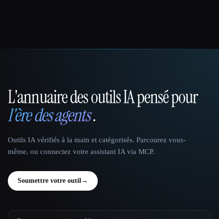
L'annuaire des outils IA pensé pour
That AI Collection
l'ère des agents
.
Outils IA vérifiés à la main et catégorisés. Parcourez vous-
même, ou connectez votre assistant IA via MCP.
Soumettre votre outil
→