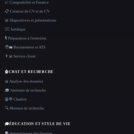
📈 Comptabilité et Finance
📋 Créateur de CV et de CV
📊 Diapositives et présentations
👩‍⚖️ Juridique
🎙️ Préparation à l'entretien
🧑‍💼 Recrutement et ATS
👨‍💻 Service client
🤖
CHAT ET RECHERCHE
📊 Analyse des données
🎓 Assistant de recherche
🤖💬 Chatbot
🔍 Moteurs de recherche
🎓
ÉDUCATION ET STYLE DE VIE
🗣️ Apprentissage des langues