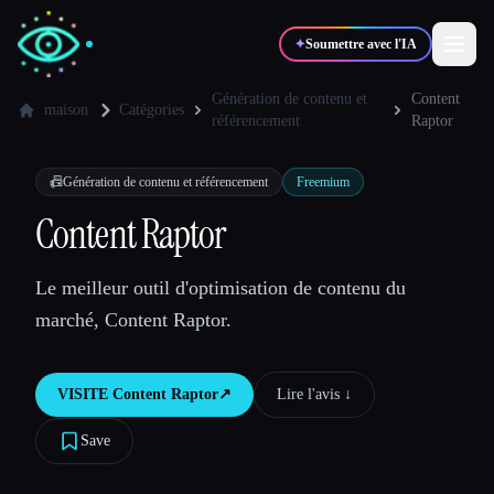
✦
Soumettre avec l'IA
Génération de contenu et
Content
maison
Catégories
référencement
Raptor
✍️
🎨
Auteurs
Designers
📠
Génération de contenu et référencement
Freemium
Content Raptor
💻
📈
Développeurs
Marketeurs
Le meilleur outil d'optimisation de contenu du
🎓
🎬
Étudiants
Créateurs
marché, Content Raptor.
VISITE
Content Raptor
↗︎
Lire l'avis ↓︎
Blog
Save
Comparer les outils