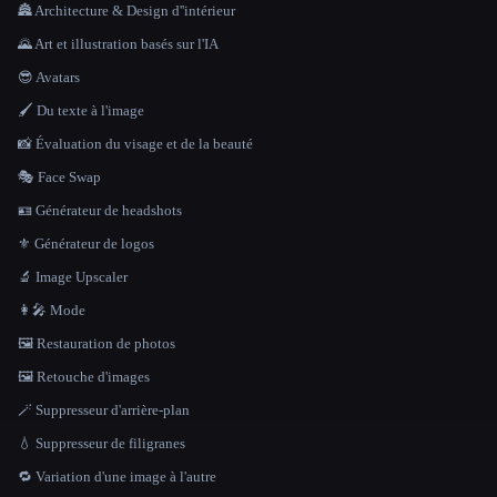
🏯 Architecture & Design d''intérieur
🌄 Art et illustration basés sur l'IA
😎 Avatars
🖌️ Du texte à l'image
📸 Évaluation du visage et de la beauté
🎭 Face Swap
🪪 Générateur de headshots
⚜️ Générateur de logos
🔬 Image Upscaler
👩‍🎤 Mode
🖼️ Restauration de photos
🖼️ Retouche d'images
🪄 Suppresseur d'arrière-plan
💧 Suppresseur de filigranes
🔁 Variation d'une image à l'autre