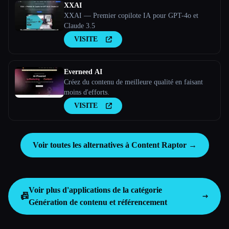
XXAI
XXAI — Premier copilote IA pour GPT-4o et
Claude 3.5
VISITE
Everneed AI
Créez du contenu de meilleure qualité en faisant
moins d'efforts.
VISITE
Voir toutes les alternatives à Content Raptor →
Voir plus d'applications de la catégorie
📠
Génération de contenu et référencement