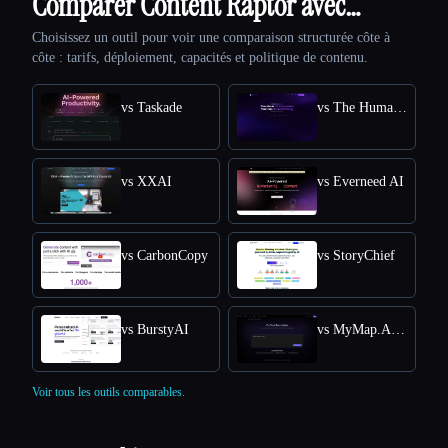
Comparer Content Raptor avec…
Choisissez un outil pour voir une comparaison structurée côte à
côte : tarifs, déploiement, capacités et politique de contenu.
vs Taskade
vs The Humanize Ai Pro
vs XXAI
vs Everneed AI
vs CarbonCopy
vs StoryChief
vs BurstyAI
vs MyMap.AI YouTube Summarizer
Voir tous les outils comparables.