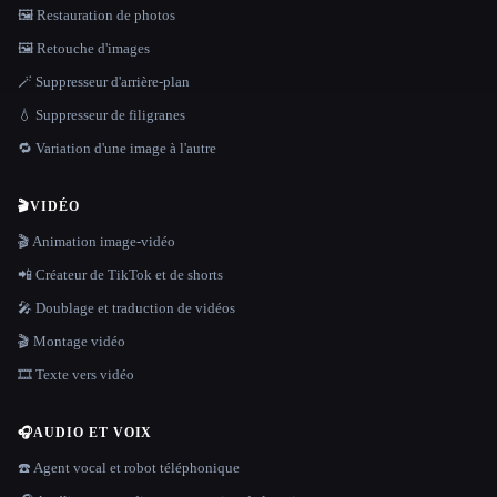
🖼️ Restauration de photos
🖼️ Retouche d'images
🪄 Suppresseur d'arrière-plan
💧 Suppresseur de filigranes
🔁 Variation d'une image à l'autre
🎬
VIDÉO
🎬 Animation image-vidéo
📲 Créateur de TikTok et de shorts
🎤 Doublage et traduction de vidéos
🎬 Montage vidéo
🎞️ Texte vers vidéo
🎧
AUDIO ET VOIX
☎️ Agent vocal et robot téléphonique