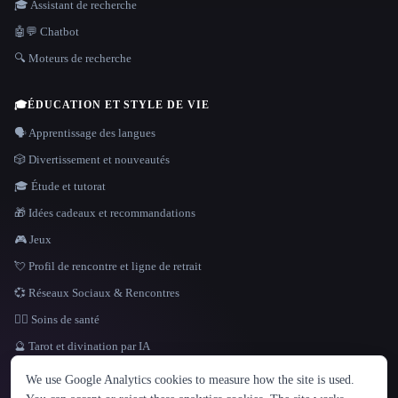
🎓 Assistant de recherche
🤖💬 Chatbot
🔍 Moteurs de recherche
🎓
ÉDUCATION ET STYLE DE VIE
🗣️ Apprentissage des langues
🎲 Divertissement et nouveautés
🎓 Étude et tutorat
🎁 Idées cadeaux et recommandations
🎮 Jeux
💘 Profil de rencontre et ligne de retrait
💞 Réseaux Sociaux & Rencontres
👩‍⚕️ Soins de santé
🔮 Tarot et divination par IA
LANGUE
We use Google Analytics cookies to measure how the site is used.
English
español
Français
Русский
简体中文