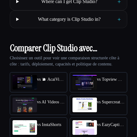
+
Where can I get Clip Studio?
+
What category is Clip Studio in?
Comparer Clip Studio avec…
Choisissez un outil pour voir une comparaison structurée côte à
côte : tarifs, déploiement, capacités et politique de contenu.
vs 🫐 AcaiVideo
vs Topview AI TikTok Video Generator
vs AI Videos (TikTok etc)
vs Supercreator AI
vs InstaShorts
vs EazyCaptions