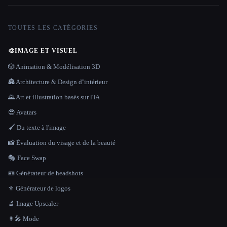
TOUTES LES CATÉGORIES
🎨
IMAGE ET VISUEL
🎲 Animation & Modélisation 3D
🏯 Architecture & Design d''intérieur
🌄 Art et illustration basés sur l'IA
😎 Avatars
🖌️ Du texte à l'image
📸 Évaluation du visage et de la beauté
🎭 Face Swap
🪪 Générateur de headshots
⚜️ Générateur de logos
🔬 Image Upscaler
👩‍🎤 Mode