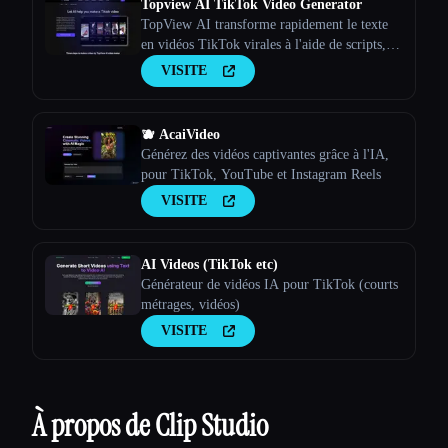
Topview AI TikTok Video Generator
TopView AI transforme rapidement le texte
en vidéos TikTok virales à l'aide de scripts, de
clips, de voix off et de musique automatisés.
VISITE
🫐 AcaiVideo
Générez des vidéos captivantes grâce à l'IA,
pour TikTok, YouTube et Instagram Reels
VISITE
AI Videos (TikTok etc)
Générateur de vidéos IA pour TikTok (courts
métrages, vidéos)
VISITE
À propos de Clip Studio