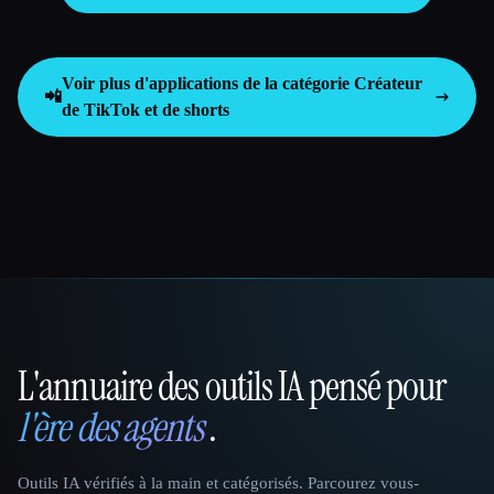
Voir plus d'applications de la catégorie
Créateur
📲
de TikTok et de shorts
L'annuaire des outils IA pensé pour
That AI Collection
l'ère des agents
.
Outils IA vérifiés à la main et catégorisés. Parcourez vous-