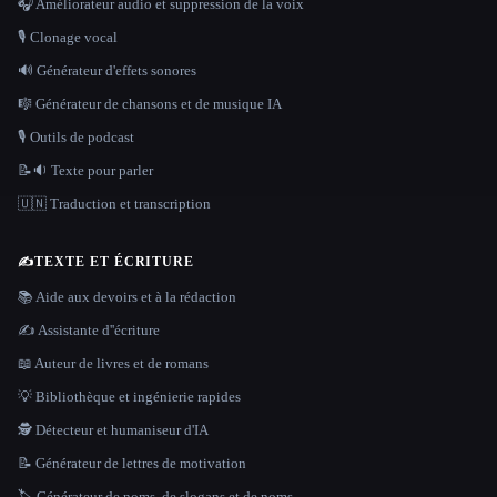
🎧 Améliorateur audio et suppression de la voix
🎙️ Clonage vocal
🔊 Générateur d'effets sonores
🎼 Générateur de chansons et de musique IA
🎙️ Outils de podcast
📝🔉 Texte pour parler
🇺🇳 Traduction et transcription
✍️
TEXTE ET ÉCRITURE
📚 Aide aux devoirs et à la rédaction
✍️ Assistante d''écriture
📖 Auteur de livres et de romans
💡 Bibliothèque et ingénierie rapides
🕵️ Détecteur et humaniseur d'IA
📝 Générateur de lettres de motivation
🏷️ Générateur de noms, de slogans et de noms