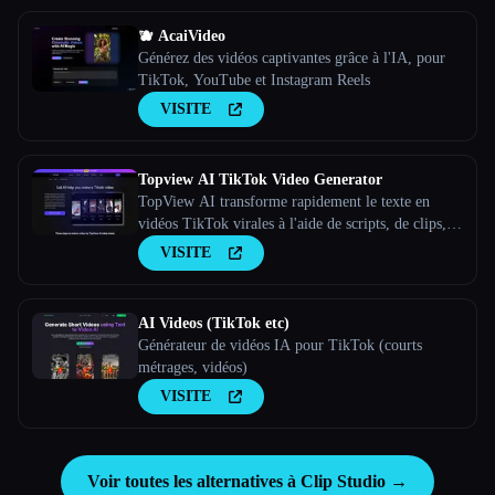
🫐 AcaiVideo
Générez des vidéos captivantes grâce à l'IA, pour
TikTok, YouTube et Instagram Reels
VISITE
Topview AI TikTok Video Generator
TopView AI transforme rapidement le texte en
vidéos TikTok virales à l'aide de scripts, de clips,
de voix off et de musique automatisés.
VISITE
AI Videos (TikTok etc)
Générateur de vidéos IA pour TikTok (courts
métrages, vidéos)
VISITE
Voir toutes les alternatives à Clip Studio →