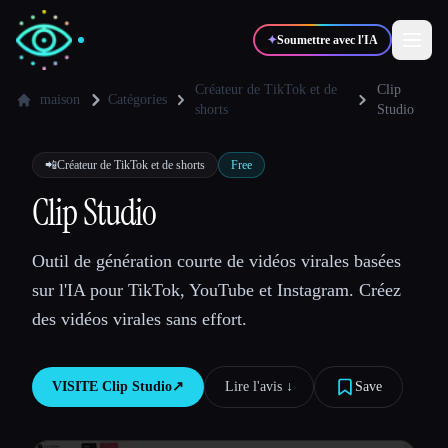
✦
Soumettre avec l'IA
Créateur de TikTok et de
Clip
maison
Catégories
shorts
Studio
✍️
🎨
Auteurs
Designers
📲
Créateur de TikTok et de shorts
Free
Clip Studio
💻
📈
Développeurs
Marketeurs
Outil de génération courte de vidéos virales basées
🎓
🎬
Étudiants
Créateurs
sur l'IA pour TikTok, YouTube et Instagram. Créez
des vidéos virales sans effort.
VISITE
Clip Studio
↗︎
Lire l'avis ↓︎
Save
Blog
Comparer les outils