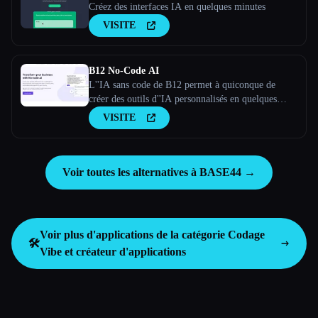
Créez des interfaces IA en quelques minutes
VISITE
B12 No-Code AI
L''IA sans code de B12 permet à quiconque de
créer des outils d''IA personnalisés en quelques
minutes. Passez de l''utilisation de l''IA à la création
VISITE
de votre propre outil d''IA en quelques minutes sans
aucune expertise.
Voir toutes les alternatives à BASE44 →
Voir plus d'applications de la catégorie
Codage
🛠️
Vibe et créateur d'applications