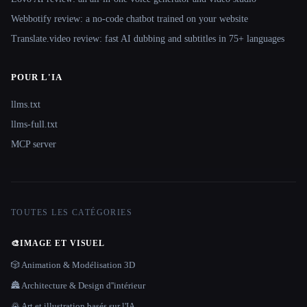
Webbotify review: a no-code chatbot trained on your website
Translate.video review: fast AI dubbing and subtitles in 75+ languages
POUR L'IA
llms.txt
llms-full.txt
MCP server
TOUTES LES CATÉGORIES
🎨
IMAGE ET VISUEL
🎲 Animation & Modélisation 3D
🏯 Architecture & Design d''intérieur
🌄 Art et illustration basés sur l'IA