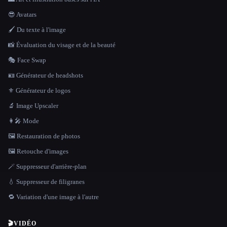
😎 Avatars
🖌️ Du texte à l'image
📸 Évaluation du visage et de la beauté
🎭 Face Swap
🪪 Générateur de headshots
⚜️ Générateur de logos
🔬 Image Upscaler
👩‍🎤 Mode
🖼️ Restauration de photos
🖼️ Retouche d'images
🪄 Suppresseur d'arrière-plan
💧 Suppresseur de filigranes
🔁 Variation d'une image à l'autre
🎬
VIDÉO