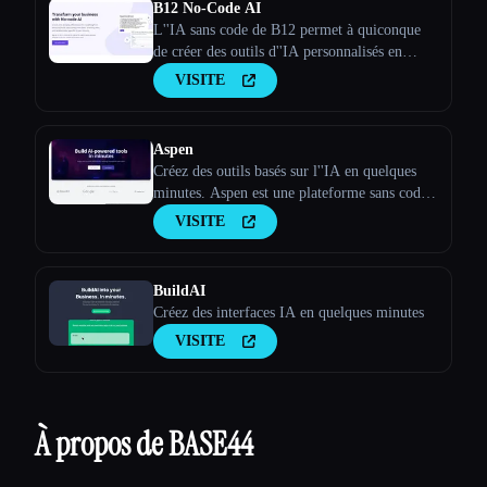
B12 No-Code AI
L''IA sans code de B12 permet à quiconque
de créer des outils d''IA personnalisés en
quelques minutes. Passez de l''utilisation de
VISITE
l''IA à la création de votre propre outil d''IA
en quelques minutes sans aucune expertise.
Aspen
Créez des outils basés sur l''IA en quelques
minutes. Aspen est une plateforme sans code
qui permet de créer des applications Web
VISITE
basées sur l''IA.
BuildAI
Créez des interfaces IA en quelques minutes
VISITE
À propos de BASE44