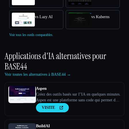
vs Lazy AI
vs Kuberns
Voir tous les outils comparables.
Applications d'IA alternatives pour
BASE44
Voir toutes les alternatives à BASE44 →
Aspen
Créez des outils basés sur l''IA en quelques minutes.
Aspen est une plateforme sans code qui permet de
créer des applications Web basées sur l''IA.
VISITE
BuildAI