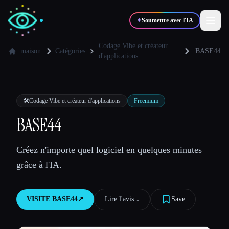
✦
Soumettre avec l'IA
Codage Vibe et créateur
maison
Catégories
BASE44
d'applications
✍️
🎨
Auteurs
Designers
🛠️
Codage Vibe et créateur d'applications
Freemium
💻
📈
Développeurs
Marketeurs
BASE44
🎓
🎬
Étudiants
Créateurs
Créez n'importe quel logiciel en quelques minutes
grâce à l'IA.
Blog
VISITE
BASE44
↗︎
Lire l'avis ↓︎
Save
Comparer les outils