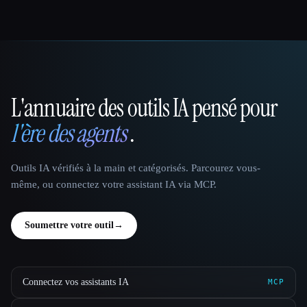
L'annuaire des outils IA pensé pour
That AI Collection
l'ère des agents
.
Outils IA vérifiés à la main et catégorisés. Parcourez vous-
même, ou connectez votre assistant IA via MCP.
Soumettre votre outil
→
Connectez vos assistants IA
MCP