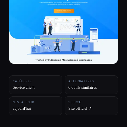
Toutes les catégories
À propos
CATÉGORIE
ALTERNATIVES
Service client
6 outils similaires
MIS À JOUR
SOURCE
aujourd'hui
Site officiel ↗︎
Esc