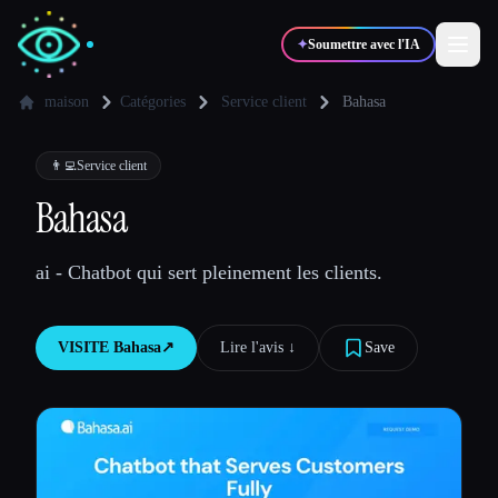
✦
Soumettre avec l'IA
maison
Catégories
Service client
Bahasa
✍️
🎨
Auteurs
Designers
👨‍💻
Service client
Bahasa
💻
📈
Développeurs
Marketeurs
ai - Chatbot qui sert pleinement les clients.
🎓
🎬
Étudiants
Créateurs
VISITE
Bahasa
↗︎
Lire l'avis ↓︎
Save
Blog
Comparer les outils