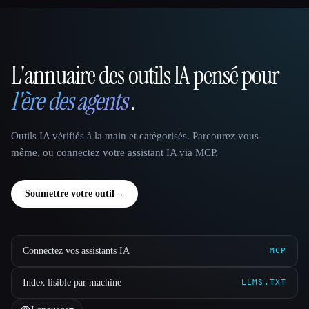
L'annuaire des outils IA pensé pour
That AI Collection
l'ère des agents
.
Outils IA vérifiés à la main et catégorisés. Parcourez vous-
même, ou connectez votre assistant IA via MCP.
Soumettre votre outil
→
Connectez vos assistants IA
MCP
Index lisible par machine
LLMS.TXT