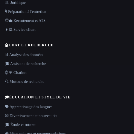
👩‍⚖️ Juridique
🎙️ Préparation à l'entretien
🧑‍💼 Recrutement et ATS
👨‍💻 Service client
🤖
CHAT ET RECHERCHE
📊 Analyse des données
🎓 Assistant de recherche
🤖💬 Chatbot
🔍 Moteurs de recherche
🎓
ÉDUCATION ET STYLE DE VIE
🗣️ Apprentissage des langues
🎲 Divertissement et nouveautés
🎓 Étude et tutorat
🎁 Idées cadeaux et recommandations