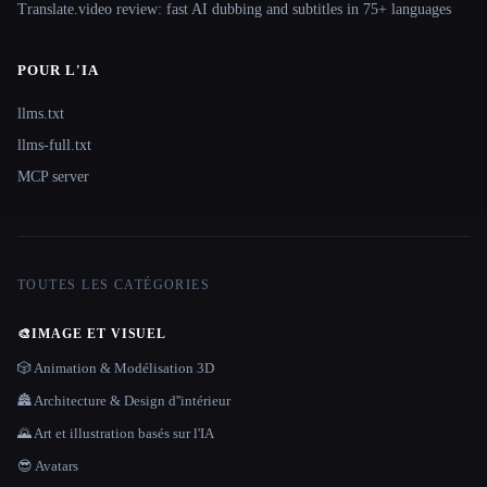
Translate.video review: fast AI dubbing and subtitles in 75+ languages
POUR L'IA
llms.txt
llms-full.txt
MCP server
TOUTES LES CATÉGORIES
🎨
IMAGE ET VISUEL
🎲 Animation & Modélisation 3D
🏯 Architecture & Design d''intérieur
🌄 Art et illustration basés sur l'IA
😎 Avatars