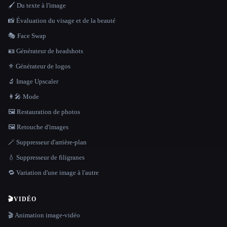
🖌️ Du texte à l'image
📸 Évaluation du visage et de la beauté
🎭 Face Swap
🪪 Générateur de headshots
⚜️ Générateur de logos
🔬 Image Upscaler
👩‍🎤 Mode
🖼️ Restauration de photos
🖼️ Retouche d'images
🪄 Suppresseur d'arrière-plan
💧 Suppresseur de filigranes
🔁 Variation d'une image à l'autre
🎬
VIDÉO
🎬 Animation image-vidéo