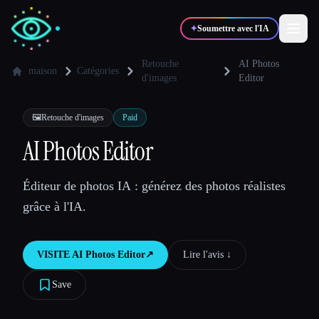
✦
Soumettre avec l'IA
Retouche
AI Photos
maison
Catégories
d'images
Editor
✍️
🎨
Auteurs
Designers
🖼️
Retouche d'images
Paid
AI Photos Editor
💻
📈
Développeurs
Marketeurs
Éditeur de photos IA : générez des photos réalistes
🎓
🎬
Étudiants
Créateurs
grâce à l'IA.
VISITE
AI Photos Editor
↗︎
Lire l'avis ↓︎
Blog
Save
Comparer les outils