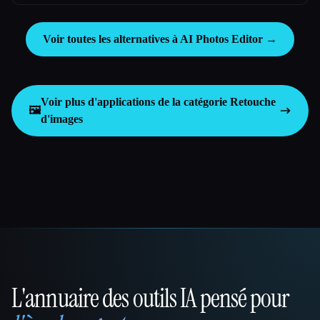
Voir toutes les alternatives à AI Photos Editor →
Voir plus d'applications de la catégorie
Retouche
🖼️
d'images
L'annuaire des outils IA pensé pour
That AI Collection