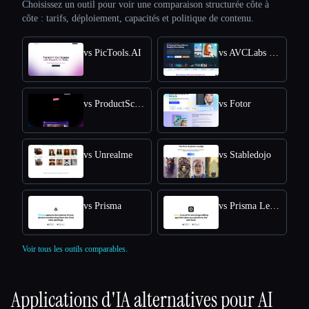
Choisissez un outil pour voir une comparaison structurée côte à
côte : tarifs, déploiement, capacités et politique de contenu.
vs PicTools.AI
vs AVCLabs PhotoPro AI
vs ProductScope AI
vs Fotor
vs Unrealme
vs Stabledojo
vs Prisma
vs Prisma Lensa
Voir tous les outils comparables.
Applications d'IA alternatives pour
AI