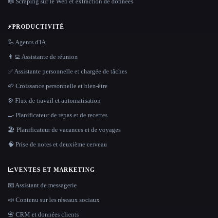
🕸️ Scraping sur le Web et extraction de données
⚡
PRODUCTIVITÉ
🦾 Agents d'IA
👨‍💻 Assistante de réunion
✅ Assistante personnelle et chargée de tâches
🌱 Croissance personnelle et bien-être
⚙️ Flux de travail et automatisation
🍳 Planificateur de repas et de recettes
🏖 Planificateur de vacances et de voyages
🧠 Prise de notes et deuxième cerveau
📈
VENTES ET MARKETING
📧 Assistant de messagerie
📣 Contenu sur les réseaux sociaux
📇 CRM et données clients