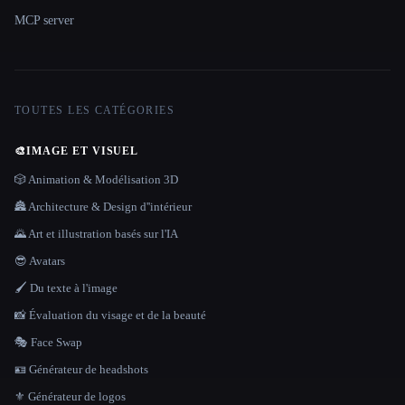
MCP server
TOUTES LES CATÉGORIES
🎨
IMAGE ET VISUEL
🎲 Animation & Modélisation 3D
🏯 Architecture & Design d''intérieur
🌄 Art et illustration basés sur l'IA
😎 Avatars
🖌️ Du texte à l'image
📸 Évaluation du visage et de la beauté
🎭 Face Swap
🪪 Générateur de headshots
⚜️ Générateur de logos