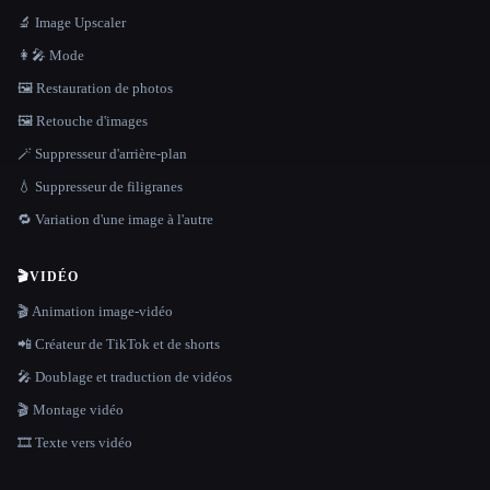
🔬 Image Upscaler
👩‍🎤 Mode
🖼️ Restauration de photos
🖼️ Retouche d'images
🪄 Suppresseur d'arrière-plan
💧 Suppresseur de filigranes
🔁 Variation d'une image à l'autre
🎬
VIDÉO
🎬 Animation image-vidéo
📲 Créateur de TikTok et de shorts
🎤 Doublage et traduction de vidéos
🎬 Montage vidéo
🎞️ Texte vers vidéo