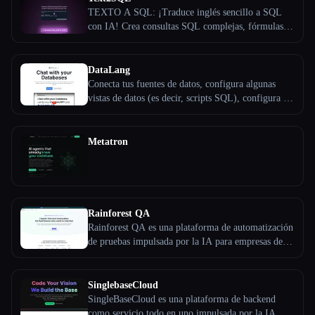
simplifica el proceso de extracción de datos y lo
TEXTO A SQL: ¡Traduce inglés sencillo a SQL
hace accesible a todo el mundo.
con IA! Crea consultas SQL complejas, fórmulas
de Excel y expresiones regulares a partir de tus
instrucciones rápidamente.
DataLang
Conecta tus fuentes de datos, configura algunas
vistas de datos (es decir, scripts SQL), configura un
asistente GPT, crea un ChatGPT personalizado y
compártelo con tus usuarios, empleados o clientes.
Metatron
Rainforest QA
Rainforest QA es una plataforma de automatización
de pruebas impulsada por la IA para empresas de
SaaS. Con su interfaz intuitiva basada en la web,
cualquiera puede crear rápidamente pruebas
automatizadas y que se actualizan automáticamente
SinglebaseCloud
con instrucciones sencillas y en inglés sencillo.
SingleBaseCloud es una plataforma de backend
Rainforest incluye todo lo que necesitas para crear
como servicio todo en uno impulsada por la IA