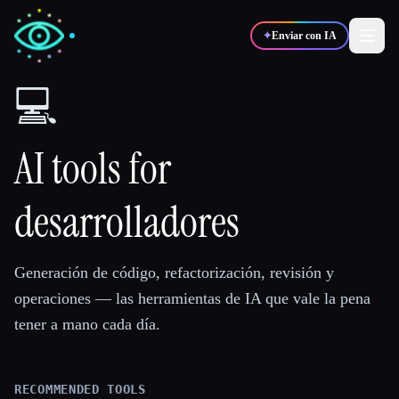
✦
Enviar con IA
💻
✍️
🎨
Escritores
Diseñadores
AI tools for
💻
📈
Desarrolladores
Marketers
desarrolladores
🎓
🎬
Estudiantes
Creadores
Generación de código, refactorización, revisión y
operaciones — las herramientas de IA que vale la pena
tener a mano cada día.
Blog
RECOMMENDED TOOLS
Comparar herramientas