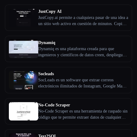
Todas las categorías
JustCopy AI
JustCopy.ai permite a cualquiera pasar de una idea a
un sitio web activo en cuestión de minutos. Copia
Acerca de
cualquier sitio existente en 10 segundos o genera
uno nuevo con una IA que diseñe, codifique e
implemente automáticamente, sin necesidad de
Dynamiq
configuración ni ingeniería.
Dynamiq es una plataforma creada para que
ingenieros y científicos de datos creen, desplieguen,
prueben, supervisen y ajusten modelos de grandes
lenguajes para cualquier caso de uso que la empresa
quiera abordar.
Socleads
SocLeads es un software que extrae correos
electrónicos ilimitados de Instagram, Google Maps,
Facebook, Twitter, Youtube y Linkedin por
palabras clave, seguidores y etiquetas
No-Code Scraper
Esc
No-Code Scraper es una herramienta de raspado sin
código que te permite extraer datos de cualquier
sitio web sin esfuerzo sin necesidad de escribir
código ni gestionar scripts complejos. Al
aprovechar los grandes modelos lingüísticos,
Text2SQL