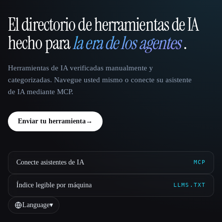
El directorio de herramientas de IA
That AI Collection
hecho para
la era de los agentes
.
Herramientas de IA verificadas manualmente y
categorizadas. Navegue usted mismo o conecte su asistente
de IA mediante MCP.
Enviar tu herramienta
→
Conecte asistentes de IA
MCP
Índice legible por máquina
LLMS.TXT
Language
▾