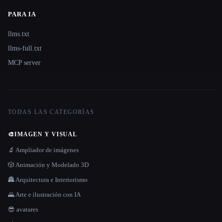
PARA IA
llms.txt
llms-full.txt
MCP server
TODAS LAS CATEGORÍAS
🎨
IMAGEN Y VISUAL
🔬 Ampliador de imágenes
🎲 Animación y Modelado 3D
🏯 Arquitectura e Interiorismo
🌄 Arte e ilustración con IA
😎 avatares