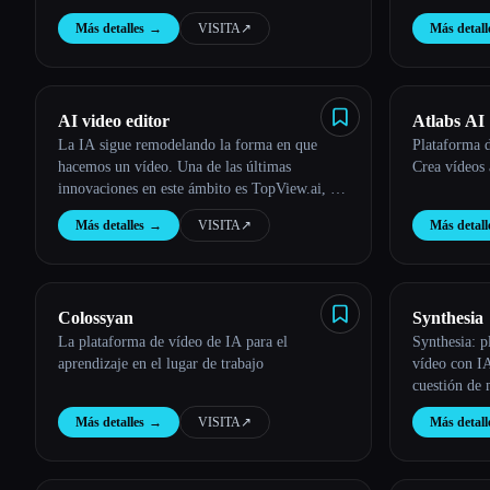
Más detalles
→
VISITA
↗︎
Más detall
Esc
AI video editor
Atlabs AI
La IA sigue remodelando la forma en que
Plataforma 
hacemos un vídeo. Una de las últimas
Crea vídeos 
innovaciones en este ámbito es TopView.ai, un
editor de vídeo de IA en línea que aprovecha
Más detalles
→
VISITA
↗︎
Más detall
el poder de la IA para racionalizar
Colossyan
Synthesia
La plataforma de vídeo de IA para el
Synthesia: p
aprendizaje en el lugar de trabajo
vídeo con IA
cuestión de 
Más detalles
→
VISITA
↗︎
Más detall