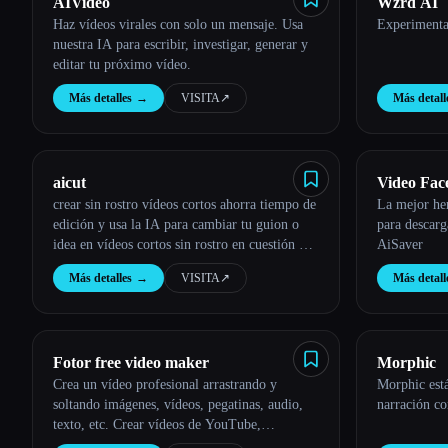
AIVideo
Wzrd AI
Haz vídeos virales con solo un mensaje. Usa
Experimenta
nuestra IA para escribir, investigar, generar y
editar tu próximo vídeo.
Más detalles
→
VISITA
↗︎
Más detall
aicut
Video Fac
crear sin rostro vídeos cortos ahorra tiempo de
La mejor her
edición y usa la IA para cambiar tu guion o
para descarg
idea en vídeos cortos sin rostro en cuestión de
AiSaver
minutos
Más detalles
→
VISITA
↗︎
Más detall
Fotor free video maker
Morphic
Crea un vídeo profesional arrastrando y
Morphic está
soltando imágenes, vídeos, pegatinas, audio,
narración co
texto, etc. Crear vídeos de YouTube,
Instagram Reels y TikToks nunca ha sido tan