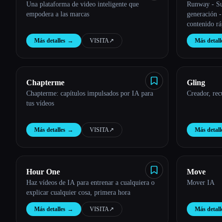
Una plataforma de video inteligente que
Runway - Su
empodera a las marcas
generación -
contenido r
Más detalles
→
VISITA
↗︎
Más detall
Chapterme
Gling
Chapterme: capítulos impulsados por IA para
Creador, rec
tus vídeos
Más detalles
→
VISITA
↗︎
Más detall
Hour One
Move
Haz vídeos de IA para entrenar a cualquiera o
Mover IA
explicar cualquier cosa, primera hora
Más detalles
→
VISITA
↗︎
Más detall