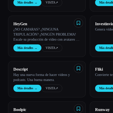
Más detalles
→
VISITA
↗︎
Más detall
HeyGen
Investinvi
¿NO CAMARAS? ¿NINGUNA
Genera vídeo
TRIPULACIÓN? ¡NINGÚN PROBLEMA!
Escale su producción de vídeo con avatares de
IA personalizables
Más detalles
→
VISITA
↗︎
Más detall
Descript
Fliki
Hay una nueva forma de hacer videos y
Convierte te
podcasts. Una buena manera.
Más detalles
→
VISITA
↗︎
Más detall
Boolpic
Runway