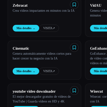
Zebracat
VidAU
Crea vídeos impactantes en minutos con la IA
Genera vídeo
minutos
Más detalles
→
VISITA
↗︎
Más detall
Cinematic
GoEnhan
Genera automáticamente vídeos cortos para
GoEnhance A
hacer crecer tu negocio con la IA
de vídeo con
vídeos es má
Más detalles
→
VISITA
↗︎
Más detall
youtube video downloader
Wisecut
El mejor descargador gratuito de vídeos de
Wisecut: cor
YouTube | Guarda vídeos en HD y 4K
con IA