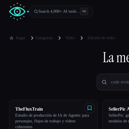
Search 4,000+ AI tools…
⌘
K
hogar
Categorías
Video
Edición de vídeo
La me
TheFluxTrain
SellerPic 
Estudio de producción de IA de Agentic para
SellerPic: g
personajes, flujos de trabajo y vídeos
modelos de 
coherentes