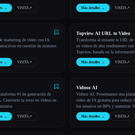
atractivo en cuestión de minutos.
es
→
VISITA
↗︎
Más detalles
→
VISITA
↗︎
Topview AI URL to Video
de marketing de vídeo con IA.
Transforma al instante la URL de 
atractivos en cuestión de minutos.
en vídeos de alto rendimiento con
Topview, basada en la información
mejores anuncios.
es
→
VISITA
↗︎
Más detalles
→
VISITA
↗︎
Vidnoz AI
lataforma #1 de generación de
Vidnoz AI: Presentamos una plata
. Convierte tu texto en vídeos en
vídeo de IA gratuita para reducir l
minutos
los usuarios un 80% y aumentar 10
productividad
es
→
VISITA
↗︎
Más detalles
→
VISITA
↗︎