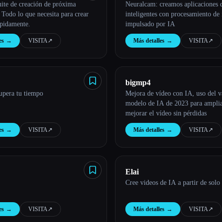
ite de creación de próxima
Neuralcam: creamos aplicaciones 
 Todo lo que necesita para crear
inteligentes con procesamiento de
ápidamente.
impulsado por IA
es
→
VISITA
↗︎
Más detalles
→
VISITA
↗︎
bigmp4
upera tu tiempo
Mejora de vídeo con IA, uso del v
modelo de IA de 2023 para amplia
mejorar el vídeo sin pérdidas
es
→
VISITA
↗︎
Más detalles
→
VISITA
↗︎
Elai
Cree videos de IA a partir de solo 
es
→
VISITA
↗︎
Más detalles
→
VISITA
↗︎