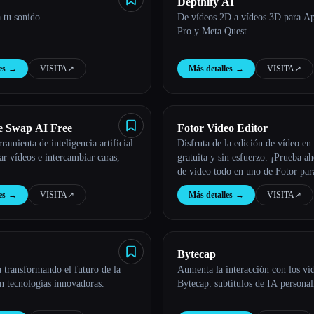
Depthify AI
 tu sonido
De vídeos 2D a vídeos 3D para Ap
Pro y Meta Quest.
es
→
VISITA
↗︎
Más detalles
→
VISITA
↗︎
e Swap AI Free
Fotor Video Editor
ramienta de inteligencia artificial
Disfruta de la edición de vídeo en 
ar vídeos e intercambiar caras,
gratuita y sin esfuerzo. ¡Prueba ah
de vídeo todo en uno de Fotor para
vídeos como un profesional!
es
→
VISITA
↗︎
Más detalles
→
VISITA
↗︎
Bytecap
 transformando el futuro de la
Aumenta la interacción con los ví
n tecnologías innovadoras.
Bytecap: subtítulos de IA personal