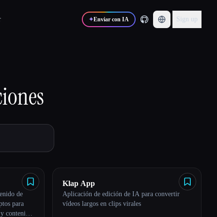
r
Sign up
✦
Enviar con IA
ciones
Klap App
tenido de
Aplicación de edición de IA para convertir
ptos para
vídeos largos en clips virales
 y contenido