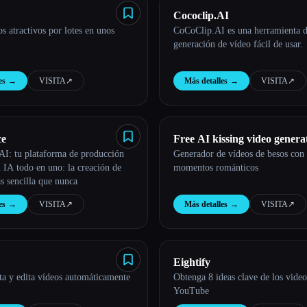
Cococlip.AI
s atractivos por lotes en unos
CoCoClip.AI es una herramienta 
generación de vídeo fácil de usar.
es
→
VISITA
↗︎
Más detalles
→
VISITA
↗︎
ce
Free AI kissing video genera
I: tu plataforma de producción
Generador de vídeos de besos con 
 IA todo en uno: la creación de
momentos románticos
s sencilla que nunca
es
→
VISITA
↗︎
Más detalles
→
VISITA
↗︎
Eightify
ta y edita vídeos automáticamente
Obtenga 8 ideas clave de los video
YouTube