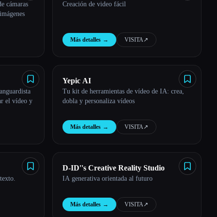
de cámaras
Creación de video fácil
 imágenes
Más detalles
→
VISITA
↗︎
Yepic AI
anguardista
Tu kit de herramientas de vídeo de IA: crea,
r el vídeo y
dobla y personaliza vídeos
Más detalles
→
VISITA
↗︎
D-ID''s Creative Reality Studio
texto.
IA generativa orientada al futuro
Más detalles
→
VISITA
↗︎