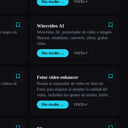
Más detalles
→
VISITA
↗︎
Winxvideo AI
s largos en
Winxvideo AI: potenciador de vídeo e imagen.
Mejorar, estabilizar, convertir, editar, grabar
vídeo
Más detalles
→
VISITA
↗︎
Fotor video enhancer
s vídeos de
Prueba el mejorador de vídeo en línea de
Fotor para mejorar al instante la calidad del
vídeo, incluidos los ajustes de nitidez, brillo,
etc. para que los vídeos sean más nítidos. No
Más detalles
→
VISITA
↗︎
se requieren conocimientos ni instalación.