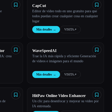
CapCut
de
Editor de vídeo todo en uno gratuito para que
todos puedan crear cualquier cosa en cualquier
lugar
Más detalles
→
VISITA
↗︎
tor
WaveSpeedAI
IA: crea
Trae la IA más rápida y eficiente Generación
de vídeos e imágenes para el mundo
Más detalles
→
VISITA
↗︎
HitPaw Online Video Enhancer
s de
Un clic para desenfocar y mejorar su video por
IA entrenada.