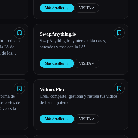
Más detalles
→
VISITA
↗︎
SwapAnything.io
tu producto
SwapAnything.io: ¡Intercambia caras,
 la IA de
atuendos y más con la IA!
 de los
Más detalles
→
VISITA
↗︎
Vidnoz Flex
forma de
Crea, comparte, gestiona y rastrea tus vídeos
os costes de
de forma potente.
 veces la
Más detalles
→
VISITA
↗︎