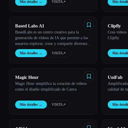
Más detalles
→
VISITA
↗︎
Más detall
Based Labs AI
Clipfly
BasedLabs es un centro creativo para la
Crea vídeos 
generación de vídeos de IA que permite a los
Clipfly
usuarios explorar, crear y compartir diversos
vídeos basados en la IA.
Más detalles
→
VISITA
↗︎
Más detall
Magic Hour
UniFab
Magic Hour simplifica la creación de vídeos
Amplificado
como el diseño simplificado de Canva
calidad de t
Más detalles
→
VISITA
↗︎
Más detall