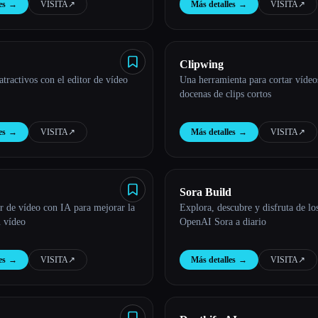
es
→
VISITA
↗︎
Más detalles
→
VISITA
↗︎
Clipwing
atractivos con el editor de vídeo
Una herramienta para cortar vídeo
docenas de clips cortos
es
→
VISITA
↗︎
Más detalles
→
VISITA
↗︎
Sora Build
r de vídeo con IA para mejorar la
Explora, descubre y disfruta de lo
u vídeo
OpenAI Sora a diario
es
→
VISITA
↗︎
Más detalles
→
VISITA
↗︎