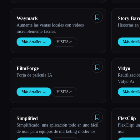
Waymark
Story Bar
Aumente las ventas locales con videos
Historias en
increíblemente fáciles.
Más detalles
→
VISITA
↗︎
Más detall
FilmForge
Vidyo
Forja de película IA
Reutilizació
Vidyo.Ai
Más detalles
→
VISITA
↗︎
Más detall
Simplified
FlexClip
Simplificado: una aplicación todo en uno fácil
FlexClip: un
de usar para equipos de marketing modernos
usar