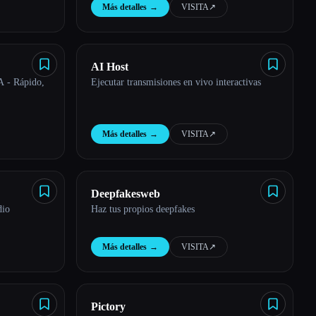
Más detalles
→
VISITA
↗︎
AI Host
A - Rápido,
Ejecutar transmisiones en vivo interactivas
Más detalles
→
VISITA
↗︎
Deepfakesweb
dio
Haz tus propios deepfakes
Más detalles
→
VISITA
↗︎
Pictory