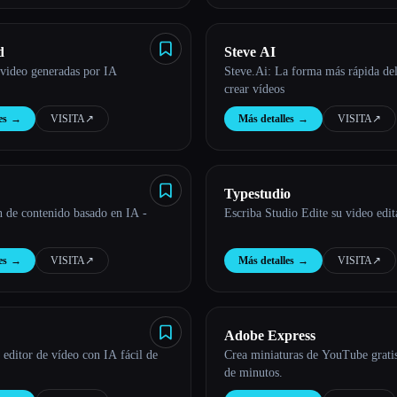
d
Steve AI
 video generadas por IA
Steve.Ai: La forma más rápida d
crear vídeos
es
→
VISITA
↗︎
Más detalles
→
VISITA
↗︎
Typestudio
n de contenido basado en IA -
Escriba Studio Edite su video edit
es
→
VISITA
↗︎
Más detalles
→
VISITA
↗︎
Adobe Express
 editor de vídeo con IA fácil de
Crea miniaturas de YouTube gratis
de minutos.