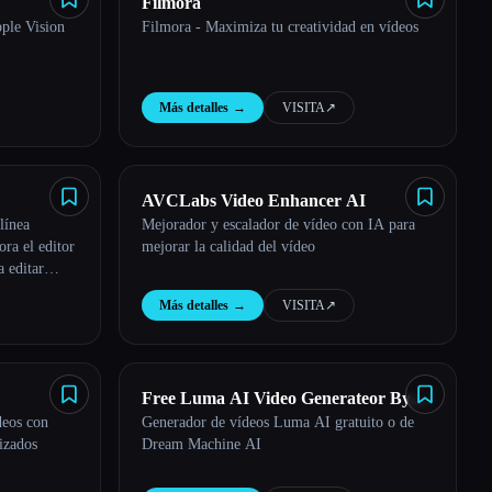
Filmora
ple Vision
Filmora - Maximiza tu creatividad en vídeos
Más detalles
→
VISITA
↗︎
AVCLabs Video Enhancer AI
línea
Mejorador y escalador de vídeo con IA para
ora el editor
mejorar la calidad del vídeo
 editar
Más detalles
→
VISITA
↗︎
Free Luma AI Video Generateor By
deos con
Generador de vídeos Luma AI gratuito o de
Dream Machine AI
izados
Dream Machine AI