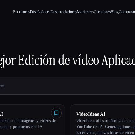
Escritores
Diseñadores
Desarrolladores
Marketers
Creadores
Blog
Compara
jor
Edición de vídeo
Aplica
AI
VideoIdeas AI
enerador de imágenes y vídeos de
VideoIdeas.ai es tu fábrica de con
moda y productos con IA
YouTube de IA. Genera guiones a
hacer virus, nuevas ideas de vídeo