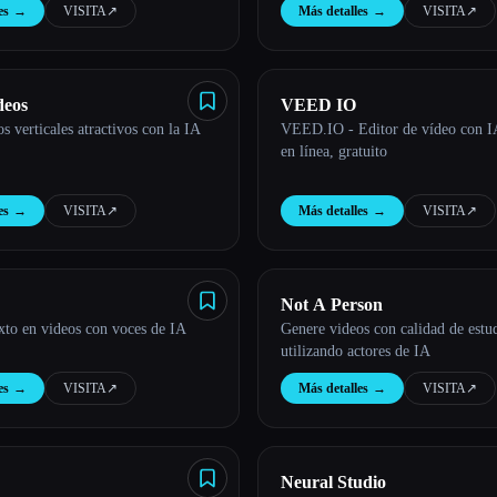
es
→
VISITA
↗︎
Más detalles
→
VISITA
↗︎
deos
VEED IO
s verticales atractivos con la IA
VEED.IO - Editor de vídeo con I
en línea, gratuito
es
→
VISITA
↗︎
Más detalles
→
VISITA
↗︎
Not A Person
xto en videos con voces de IA
Genere videos con calidad de estu
utilizando actores de IA
es
→
VISITA
↗︎
Más detalles
→
VISITA
↗︎
Neural Studio