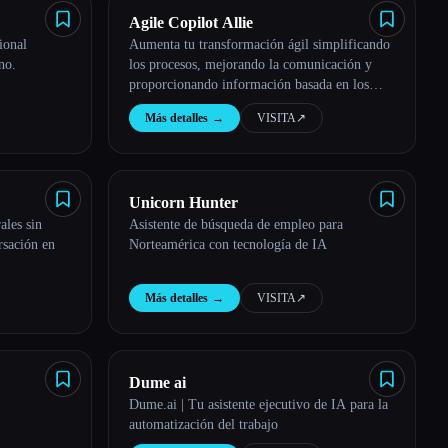
Agile Copilot Allie
ional
Aumenta tu transformación ágil simplificando
no.
los procesos, mejorando la comunicación y
proporcionando información basada en los
datos.
Más detalles
→
VISITA
↗︎
Unicorn Hunter
ales sin
Asistente de búsqueda de empleo para
rsación en
Norteamérica con tecnología de IA
Más detalles
→
VISITA
↗︎
Dume ai
Dume.ai | Tu asistente ejecutivo de IA para la
automatización del trabajo