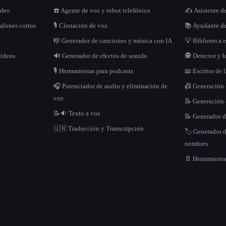
ídeo
☎️ Agente de voz y robot telefónico
✍️ Asistente d
alones cortos
🎙️ Clonación de voz
📚 Ayudante de
🎼 Generador de canciones y música con IA
💡 Biblioteca e
vídeos
🔊 Generador de efectos de sonido
🕵️ Detector y
🎙️ Herramientas para podcasts
📖 Escritor de 
🎧 Potenciador de audio y eliminación de
📠 Generación
voz
📝 Generación 
📝🔉 Texto a voz
📝 Generador d
🇺🇳 Traducción y Transcripción
🏷️ Generador 
nombres
📄 Herramient