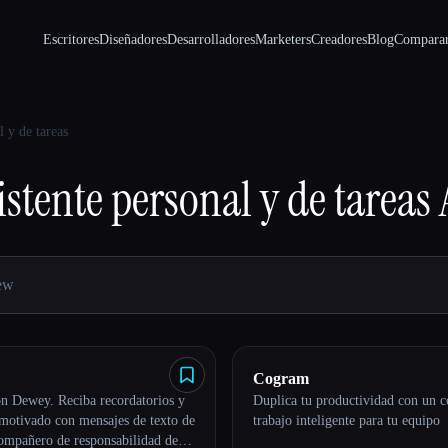
Escritores
Diseñadores
Desarrolladores
Marketers
Creadores
Blog
Compara
l y de tareas
istente personal y de tareas
Cogram
n Dewey. Reciba recordatorios y
Duplica tu productividad con un 
motivado con mensajes de texto de
trabajo inteligente para tu equipo
ompañero de responsabilidad de