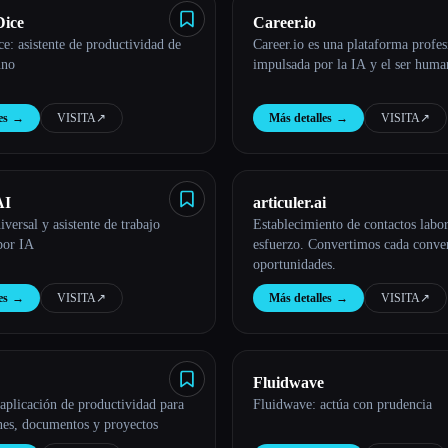
Dice
Career.io
ce: asistente de productividad de
Career.io es una plataforma profes
uno
impulsada por la IA y el ser huma
es
→
VISITA
↗︎
Más detalles
→
VISITA
↗︎
AI
articuler.ai
versal y asistente de trabajo
Establecimiento de contactos labor
por IA
esfuerzo. Convertimos cada conve
oportunidades.
es
→
VISITA
↗︎
Más detalles
→
VISITA
↗︎
Fluidwave
aplicación de productividad para
Fluidwave: actúa con prudencia
nes, documentos y proyectos