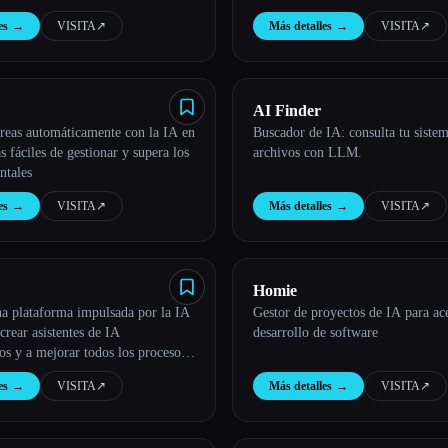
es
→
VISITA
↗︎
Más detalles
→
VISITA
↗︎
AI Finder
areas automáticamente con la IA en
Buscador de IA: consulta tu siste
s fáciles de gestionar y supera los
archivos con LLM.
ntales
es
→
VISITA
↗︎
Más detalles
→
VISITA
↗︎
Homie
na plataforma impulsada por la IA
Gestor de proyectos de IA para ace
crear asistentes de IA
desarrollo de software
os y a mejorar todos los procesos
ión y colaboración. Está listo
es
→
VISITA
↗︎
Más detalles
→
VISITA
↗︎
e en ventas, marketing, recursos
c.