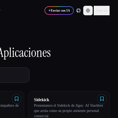
r
Sign up
✦
Enviar con IA
Aplicaciones
Sidekick
compañero de
Presentamos el Sidekick de Jigso: AI Slackbot
que actúa como su propio asistente personal
comercial.