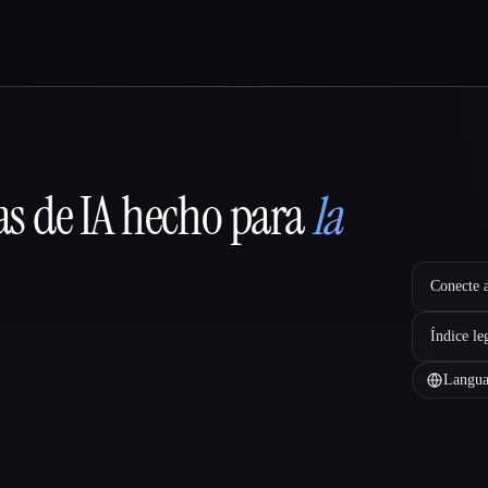
as de IA hecho para
la
Conecte a
Índice le
Langua