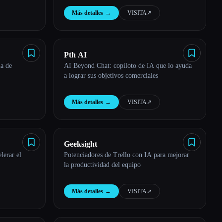
Más detalles
→
VISITA
↗︎
Pth AI
ma de
AI Beyond Chat: copiloto de IA que lo ayuda
a lograr sus objetivos comerciales
Más detalles
→
VISITA
↗︎
Geeksight
lerar el
Potenciadores de Trello con IA para mejorar
la productividad del equipo
Más detalles
→
VISITA
↗︎