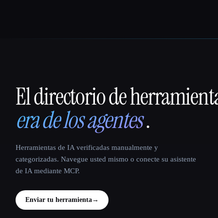
El directorio de herramient
That AI Collection
era de los agentes
.
Herramientas de IA verificadas manualmente y
categorizadas. Navegue usted mismo o conecte su asistente
de IA mediante MCP.
Enviar tu herramienta
→