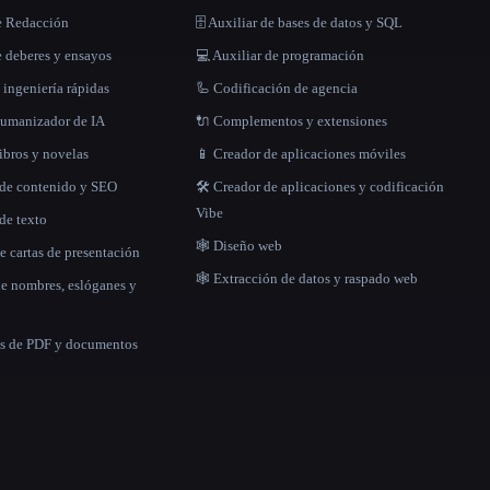
e Redacción
🗄️ Auxiliar de bases de datos y SQL
 deberes y ensayos
💻 Auxiliar de programación
 ingeniería rápidas
🦾 Codificación de agencia
 humanizador de IA
🔌 Complementos y extensiones
libros y novelas
📱 Creador de aplicaciones móviles
 de contenido y SEO
🛠️ Creador de aplicaciones y codificación
Vibe
de texto
🕸 Diseño web
e cartas de presentación
🕸️ Extracción de datos y raspado web
de nombres, eslóganes y
as de PDF y documentos