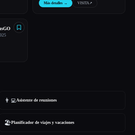
Más detalles
→
VISITA
↗︎
usGO
025
👨‍💻
Asistente de reuniones
🏖
Planificador de viajes y vacaciones