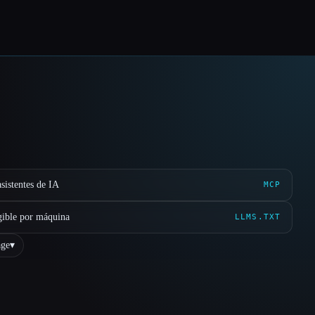
sistentes de IA
MCP
gible por máquina
LLMS.TXT
ge
▾