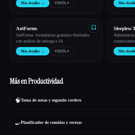
Más detalles
→
VISITA
↗︎
Más detall
AntForms
Sleepless
AntForms: formularios gratuitos ilimitados
Administraci
con análisis de entrega e IA
comerciantes
Más detalles
→
VISITA
↗︎
Más detall
Más en Productividad
🧠
Toma de notas y segundo cerebro
🍳
Planificador de comidas y recetas