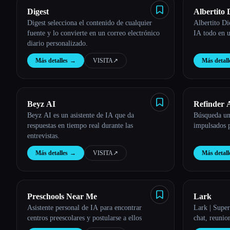
Digest
Albertito 
Digest selecciona el contenido de cualquier
Albertito Di
fuente y lo convierte en un correo electrónico
IA todo en 
diario personalizado.
Más detalles
→
VISITA
↗︎
Más detall
Beyz AI
Refinder 
Beyz AI es un asistente de IA que da
Búsqueda uni
respuestas en tiempo real durante las
impulsados 
entrevistas.
Más detalles
→
VISITA
↗︎
Más detall
Preschools Near Me
Lark
Asistente personal de IA para encontrar
Lark | Super
centros preescolares y postularse a ellos
chat, reunio