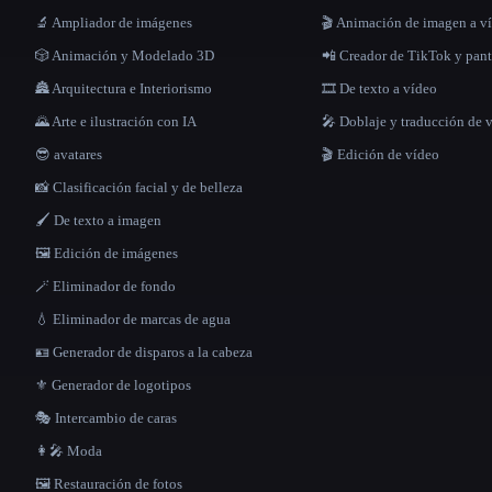
🔬 Ampliador de imágenes
🎬 Animación de imagen a v
🎲 Animación y Modelado 3D
📲 Creador de TikTok y pant
🏯 Arquitectura e Interiorismo
🎞️ De texto a vídeo
🌄 Arte e ilustración con IA
🎤 Doblaje y traducción de 
😎 avatares
🎬 Edición de vídeo
📸 Clasificación facial y de belleza
🖌️ De texto a imagen
🖼️ Edición de imágenes
🪄 Eliminador de fondo
💧 Eliminador de marcas de agua
🪪 Generador de disparos a la cabeza
⚜️ Generador de logotipos
🎭 Intercambio de caras
👩‍🎤 Moda
🖼️ Restauración de fotos