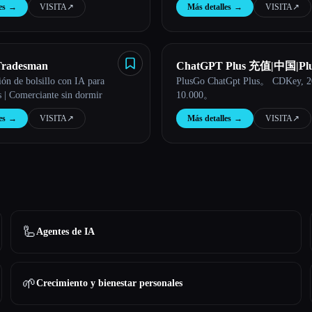
es
→
VISITA
↗︎
Más detalles
→
VISITA
↗︎
 Tradesman
ChatGPT Plus 充值|中国|Pl
ón de bolsillo con IA para
PlusGo ChatGpt Plus。 CDKey, 2
 | Comerciante sin dormir
10.000。
es
→
VISITA
↗︎
Más detalles
→
VISITA
↗︎
🦾
Agentes de IA
🌱
Crecimiento y bienestar personales