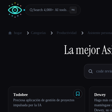
Search 4,000+ AI tools…
⌘
K
hogar
Categorías
Productividad
Asistente persona
La mejor
As
Todobee
Dewey
Preciosa aplicación de gestión de proyectos
Haga más co
impulsada por la IA
manténgase 
Dewey, su c