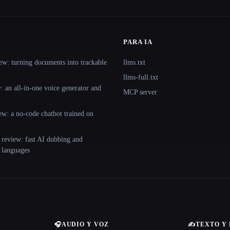
PARA IA
ew: turning documents into trackable
llms.txt
llms-full.txt
 an all-in-one voice generator and
MCP server
ew: a no-code chatbot trained on
 review: fast AI dubbing and
+ languages
🎧
AUDIO Y VOZ
✍️
TEXTO Y