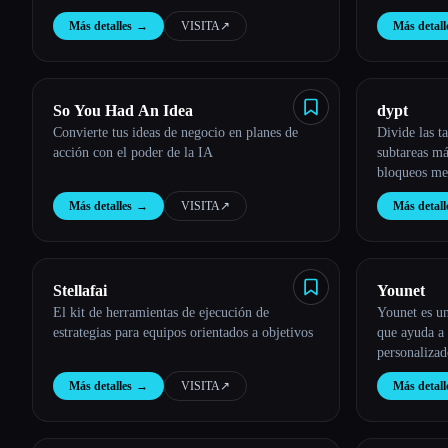
IA.
Más detalles
→
VISITA
↗︎
Más detall
Esc
So You Had An Idea
dypt
Convierte tus ideas de negocio en planes de
Divide las t
acción con el poder de la IA
subtareas má
bloqueos me
Más detalles
→
VISITA
↗︎
Más detall
Stellafai
Younet
El kit de herramientas de ejecución de
Younet es u
estrategias para equipos orientados a objetivos
que ayuda a 
personalizad
de comunicac
Más detalles
→
VISITA
↗︎
Más detall
para ayudart
humanos, et