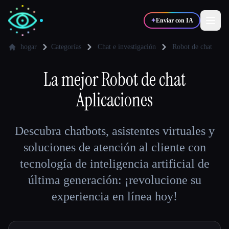
✦
Enviar con IA
hogar
Categorías
Chat e investigación
Robot de chat
✍️
La mejor
Robot de chat
🎨
Escritores
Diseñadores
Aplicaciones
💻
📈
Desarrolladores
Marketers
Descubra chatbots, asistentes virtuales y
🎓
🎬
soluciones de atención al cliente con
Estudiantes
Creadores
tecnología de inteligencia artificial de
última generación: ¡revolucione su
experiencia en línea hoy!
Blog
Comparar herramientas