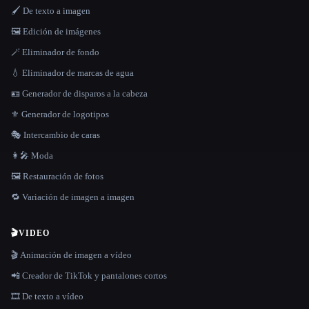
🖌️ De texto a imagen
🖼️ Edición de imágenes
🪄 Eliminador de fondo
💧 Eliminador de marcas de agua
🪪 Generador de disparos a la cabeza
⚜️ Generador de logotipos
🎭 Intercambio de caras
👩‍🎤 Moda
🖼️ Restauración de fotos
🔁 Variación de imagen a imagen
🎬
VIDEO
🎬 Animación de imagen a vídeo
📲 Creador de TikTok y pantalones cortos
🎞️ De texto a vídeo