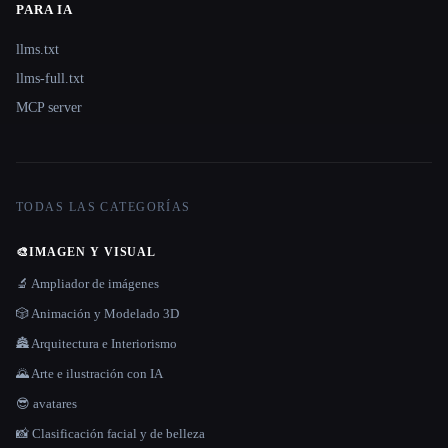
PARA IA
llms.txt
llms-full.txt
MCP server
TODAS LAS CATEGORÍAS
🎨
IMAGEN Y VISUAL
🔬 Ampliador de imágenes
🎲 Animación y Modelado 3D
🏯 Arquitectura e Interiorismo
🌄 Arte e ilustración con IA
😎 avatares
📸 Clasificación facial y de belleza