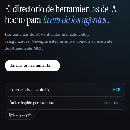
El directorio de herramientas de IA
That AI Collection
hecho para
la era de los agentes
.
Herramientas de IA verificadas manualmente y
categorizadas. Navegue usted mismo o conecte su asistente
de IA mediante MCP.
Enviar tu herramienta
→
Conecte asistentes de IA
MCP
Índice legible por máquina
LLMS.TXT
Language
▾