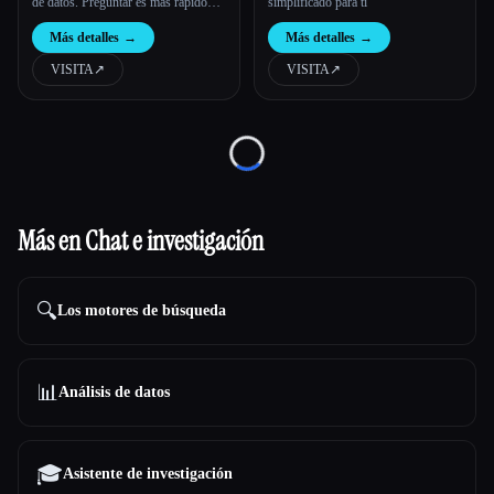
de datos. Preguntar es más rápido
simplificado para ti
que hojear.
Más detalles
→
Más detalles
→
VISITA
↗︎
VISITA
↗︎
Loading...
Más en Chat e investigación
🔍
Los motores de búsqueda
📊
Análisis de datos
🎓
Asistente de investigación