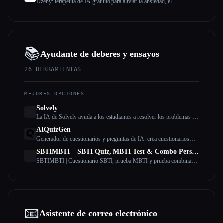
Dzeny: terapeuta de IA gratuito para aliviar la ansiedad, el
agotamiento y el estrés
📚
Ayudante de deberes y ensayos
26
HERRAMIENTAS
MEJORES OPCIONES
Solvely
La IA de Solvely ayuda a los estudiantes a resolver los problemas de
los deberes al proporcionar explicaciones paso a paso de materias
AIQuizGen
como matemáticas, ciencias, artes liberales y economía, lo que hace
Generador de cuestionarios y preguntas de IA: crea cuestionarios
que el aprendizaje sea más fácil y eficiente.
diversos y de alta calidad en cuestión de minutos. Nuestro generador
SBTIMBTI – SBTI Quiz, MBTI Test & Combo Personality Test
de cuestionarios con IA garantiza evaluaciones coherentes,
SBTIMBTI | Cuestionario SBTI, prueba MBTI y prueba combinada
personalizadas y sin errores para mejorar tus resultados.
de personalidad
📧
Asistente de correo electrónico