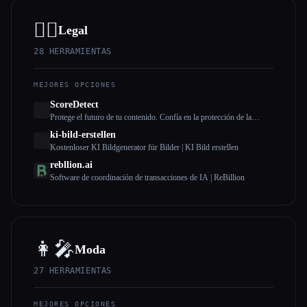
👩‍⚖️
Legal
28
HERRAMIENTAS
MEJORES OPCIONES
ScoreDetect
Protege el futuro de tu contenido. Confía en la protección de la
cadena de bloques.
ki-bild-erstellen
Kostenloser KI Bildgenerator für Bilder | KI Bild erstellen
rebllion.ai
Software de coordinación de transacciones de IA | ReBillion
👩‍🎤
Moda
27
HERRAMIENTAS
MEJORES OPCIONES