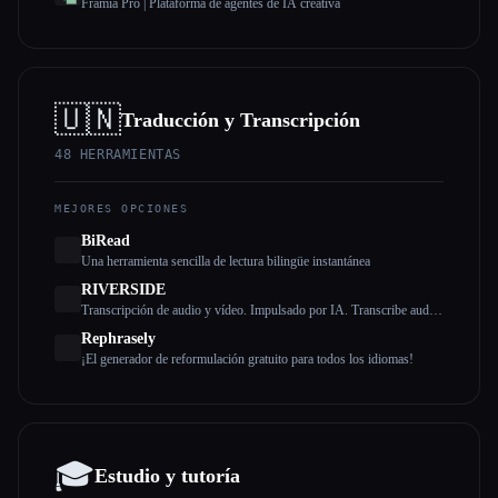
Framia Pro | Plataforma de agentes de IA creativa
🇺🇳
Traducción y Transcripción
48
HERRAMIENTAS
MEJORES OPCIONES
BiRead
Una herramienta sencilla de lectura bilingüe instantánea
RIVERSIDE
Transcripción de audio y vídeo. Impulsado por IA. Transcribe audio
y vídeo a texto con una precisión del 99%. Disponible en más de 100
Rephrasely
idiomas y de forma gratuita.
¡El generador de reformulación gratuito para todos los idiomas!
🎓
Estudio y tutoría