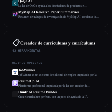
QoQo AI
Q
La IA de QoQo ayuda a los diseñadores de productos e
investigadores de experiencia de usuario a superar los limitados
MyMap.AI Research Paper Summarizer
recursos de investigación al proporcionar un acceso rápido y eficaz a
Resumen de trabajos de investigación de MyMap.AI: condensa los
los conocimientos de la investigación.
estudios de 4 horas en lecturas de 4 minutos, con información clara y
concisa resumida por la IA.
📋
Creador de currículums y currículums
42
HERRAMIENTAS
MEJORES OPCIONES
JobWinner
JobWinner es un asistente de solicitud de empleo impulsado por la
IA que produce currículums, cartas de presentación y documentos de
ResumeUp.AI
preparación para entrevistas personalizados.
Plataforma profesional impulsada por la IA con creador de
currículums, comprobador de ATS y optimizador de LinkedIn y
Huntr AI Resume Builder
mucho más. Consigue entrevistas más rápido con la optimización de
Crea el currículum perfecto, con un poco de ayuda de la IA
currículums mediante IA.