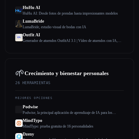
HuHu AI
HuHu AI: Desde fotos de prendas hasta impresionantes modelos
LumaBride
LumaBride, estudio visual de bodas con IA
Outfit AI
Generador de atuendos OutfitAI 3.1 | Vídeo de atuendos con IA,
texto a atuendo y prueba virtual
🌱
Crecimiento y bienestar personales
26
HERRAMIENTAS
MEJORES OPCIONES
Podwise
Podwise, la principal aplicación de aprendizaje de IA para los
oyentes de podcasts.
MindTypo
MindTypo: prueba gratuita de 16 personalidades
Dzeny