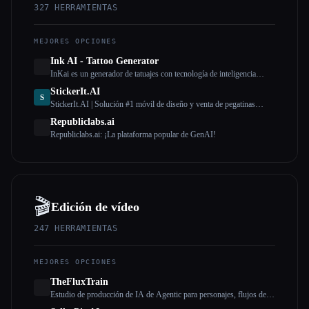
327
HERRAMIENTAS
Todas las categorías
MEJORES OPCIONES
Acerca de
Ink AI - Tattoo Generator
InKai es un generador de tatuajes con tecnología de inteligencia
artificial que crea diseños de tatuajes personalizados en función de
StickerIt.AI
los comentarios de los usuarios.
S
StickerIt.AI | Solución #1 móvil de diseño y venta de pegatinas
basada en IA
Republiclabs.ai
Republiclabs.ai: ¡La plataforma popular de GenAI!
🎬
Edición de vídeo
247
HERRAMIENTAS
MEJORES OPCIONES
TheFluxTrain
Estudio de producción de IA de Agentic para personajes, flujos de
trabajo y vídeos coherentes