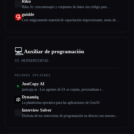
Riku
Riku.Ai: crea mensajes y conjuntos de datos sin código para
modelos de IA
guidde
Cree mágicamente material de capacitación impresionante, notas de
características, SOP, guías de incorporación, guías prácticas,
preguntas frecuentes con IA.
💻
Auxiliar de programación
55
HERRAMIENTAS
MEJORES OPCIONES
JustCopy AI
justcopy.ai - Los agentes de IA se copian, personalizan e
implementan en menos de 2 minutos sin ningún tipo de
Dynamiq
configuración
La plataforma operativa para las aplicaciones de GenAI
Interview Solver
Disfruta de tus entrevistas de programación en directo con nuestro
copiloto de IA