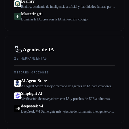
Brainry
Brainry, academia de inteligencia artificial y habilidades futuras para
niños de 8 a 18 años
MasteringAi
Dominar la IA: crea con la IA sin escribir código
🦾
Agentes de IA
28
HERRAMIENTAS
MEJORES OPCIONES
AI Agent Store
AI Agent Store: el mejor mercado de agentes de IA para creadores y
usuarios
Shiplight AI
Verificación de navegadores con IA y pruebas de E2E autónomas
para agentes de codificación
deepseeek v4
DeepSeek V4 Sumérgete más, ejecuta de forma más inteligente con
DeepSeek V4.