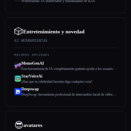
WriteHuman: IA indetectable y humanizador de la IA
🎲
Entretenimiento y novedad
62
HERRAMIENTAS
MEJORES OPCIONES
MemeGenAI
Esta herramienta de IA completamente gratuita ayuda a los usuarios a
generar memes gif personalizados. Pueden compartir su trabajo con
StarVoiceAi
amigos y familiares, y el destinatario puede interactuar con este
¡Haz que tu celebridad favorita diga cualquier cosa!
meme para crear un nuevo meme de remix.
Deepswap
DeepSwap: herramienta profesional de intercambio facial de vídeos
en línea
😎
avatares