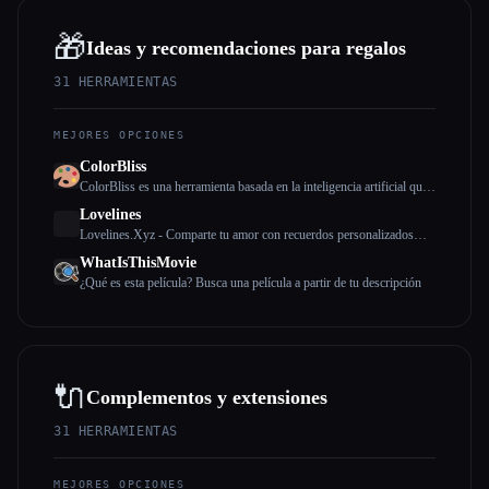
🎁
Ideas y recomendaciones para regalos
31
HERRAMIENTAS
MEJORES OPCIONES
ColorBliss
ColorBliss es una herramienta basada en la inteligencia artificial que
te permite generar, guardar e imprimir hojas para colorear
Lovelines
personalizadas y únicas mediante instrucciones de texto, convertir a
Lovelines.Xyz - Comparte tu amor con recuerdos personalizados
partir de fotos e incluso a partir de tus propias fotos.
hechos por IA
WhatIsThisMovie
¿Qué es esta película? Busca una película a partir de tu descripción
🔌
Complementos y extensiones
31
HERRAMIENTAS
MEJORES OPCIONES