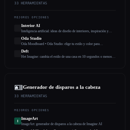
33
HERRAMIENTAS
MEJORES OPCIONES
Interior AI
Inteligencia artificial: ideas de diseño de interiores, inspiración y
aplicación de puesta en escena virtual que utiliza inteligencia artificial
Oda Studio
Oda Moodboard • Oda Studio: elige tu estilo y color para
personalizar tu casa en segundos con la IA.
Deft
Het Imagine: cambia el estilo de una casa en 10 segundos o menos.
Inspiración, diseño de interiores, puesta en escena y más.
🪪
Generador de disparos a la cabeza
33
HERRAMIENTAS
MEJORES OPCIONES
ImageArt
I
ImageArt: generador de disparos a la cabeza de Imagine AI