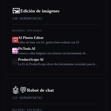
🖼️
Edición de imágenes
140
HERRAMIENTAS
MEJORES OPCIONES
AI Photos Editor
Editor de fotos con IA: genera fotos realistas con IA
Esc
PicTools.AI
Genera y edita imágenes sin esfuerzo con herramientas de
inteligencia artificial
ProductScope AI
La IA de ProductScope ofrece dos herramientas esenciales para las
marcas y los vendedores de comercio electrónico: una herramienta de
IA para sesiones de fotos de productos y un optimizador de
anuncios.
🤖💬
Robot de chat
121
HERRAMIENTAS
MEJORES OPCIONES