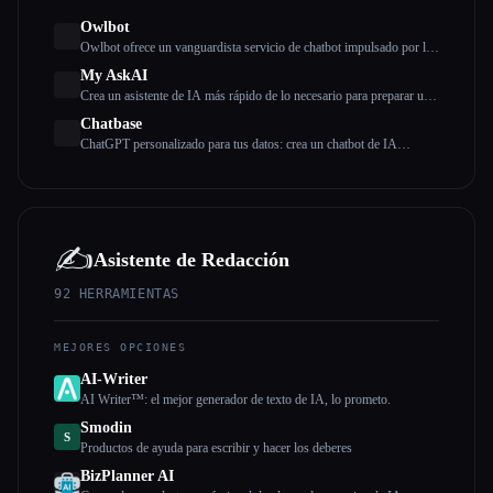
Owlbot
Owlbot ofrece un vanguardista servicio de chatbot impulsado por la
IA que se integra perfectamente con tus datos para ofrecer respuestas
My AskAI
instantáneas para ti, tus clientes o tu equipo.
Crea un asistente de IA más rápido de lo necesario para preparar un
café
Chatbase
ChatGPT personalizado para tus datos: crea un chatbot de IA
entrenado en tus datos
✍️
Asistente de Redacción
92
HERRAMIENTAS
MEJORES OPCIONES
AI-Writer
AI Writer™: el mejor generador de texto de IA, lo prometo.
Smodin
S
Productos de ayuda para escribir y hacer los deberes
BizPlanner AI