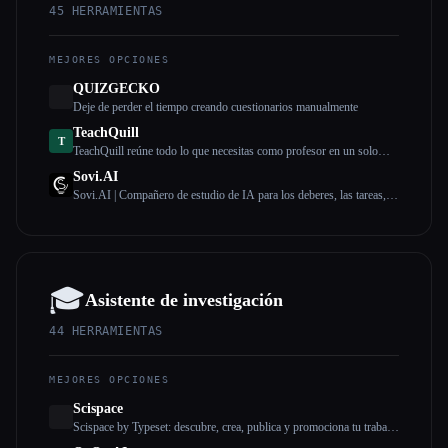
45
HERRAMIENTAS
MEJORES OPCIONES
QUIZGECKO
Deje de perder el tiempo creando cuestionarios manualmente
TeachQuill
T
TeachQuill reúne todo lo que necesitas como profesor en un solo
lugar, desde la planificación de las clases hasta las evaluaciones, las
Sovi.AI
actividades del aula y la comunicación con los padres.
Sovi.AI | Compañero de estudio de IA para los deberes, las tareas,
las notas y la preparación para los exámenes
🎓
Asistente de investigación
44
HERRAMIENTAS
MEJORES OPCIONES
Scispace
Scispace by Typeset: descubre, crea, publica y promociona tu trabajo
de investigación