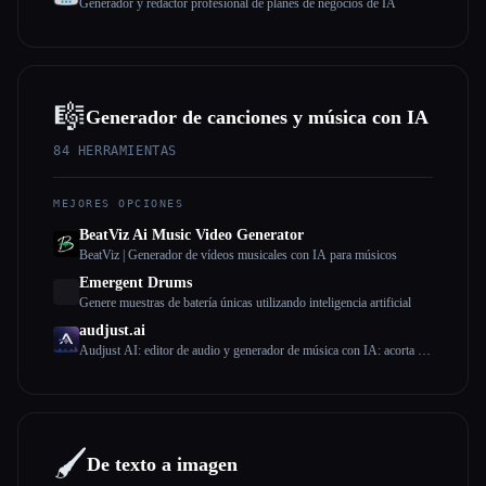
Generador y redactor profesional de planes de negocios de IA
🎼
Generador de canciones y música con IA
84
HERRAMIENTAS
MEJORES OPCIONES
BeatViz Ai Music Video Generator
BeatViz | Generador de vídeos musicales con IA para músicos
Emergent Drums
Genere muestras de batería únicas utilizando inteligencia artificial
audjust.ai
Audjust AI: editor de audio y generador de música con IA: acorta las
canciones, alarga el audio, busca bucles o crea música a partir del
texto
🖌️
De texto a imagen