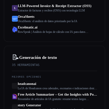
LLM-Powered Invoice & Receipt Extractor (OSS)
L
Extractor de facturas y recibos (OSS) con tecnología LLM
OrcaSheets
OrcaSheets: el análisis de datos priorizado por la IA
Excelmatic.ai
RowSpeak | Análisis de hojas de cálculo con IA para datos
empresariales desordenados
📝
Generación de texto
35
HERRAMIENTAS
MEJORES OPCIONES
headcanonai
La IA de Headcanon crea cabezales, escenarios e indicaciones dentro
del personaje para cualquier fandom, OC o escenario, de forma
Free Article Summarizer – Get the Insights with Powerful AI
rápida, matizada e infinitamente creativa.
Resumidor de artículos de IA gratuito: resume textos largos
rápidamente
story Generator