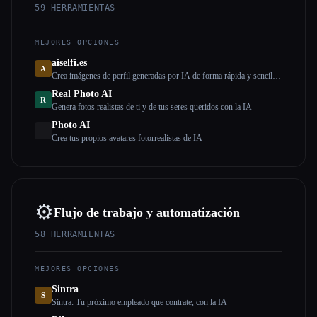
59
HERRAMIENTAS
MEJORES OPCIONES
aiselfi.es
A
Crea imágenes de perfil generadas por IA de forma rápida y sencilla.
Usa nuestra herramienta para crear imágenes de perfil de IA
Real Photo AI
personalizadas y gratuitas en cuestión de minutos. Pruébalo →
R
Genera fotos realistas de ti y de tus seres queridos con la IA
aiselfi.es
Photo AI
Crea tus propios avatares fotorrealistas de IA
⚙️
Flujo de trabajo y automatización
58
HERRAMIENTAS
MEJORES OPCIONES
Sintra
S
Sintra: Tu próximo empleado que contrate, con la IA