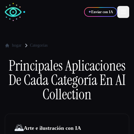
✦
Enviar con IA
✍️
🎨
Escritores
Diseñadores
hogar
Categorías
Principales Aplicaciones
💻
📈
Desarrolladores
Marketers
De Cada Categoría En AI
🎓
🎬
Estudiantes
Creadores
Collection
Blog
🌄
Arte e ilustración con IA
Comparar herramientas