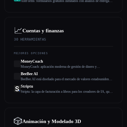
AntForms: formularios gratuitos ilimitados con análisis de entrega e
IA
📈
Cuentas y finanzas
30
HERRAMIENTAS
MEJORES OPCIONES
MoneyCoach
MoneyCoach: aplicación moderna de gestión de dinero y
presupuestación
BeeBee AI
BeeBee.AI está diseñado para el mercado de valores estadounidense
y está dirigido a inversores a largo plazo que se centran
Striptu
principalmente en el análisis fundamental y que valoran los datos y la
Striptu: la capa de facturación a libros para los creadores de IA, que
información.
conecta Stripe con la contabilidad y el cumplimiento locales.
Automatiza las facturas, cumple con las normas, omite la
contabilidad. Desde 11,99€ al mes
🎲
Animación y Modelado 3D