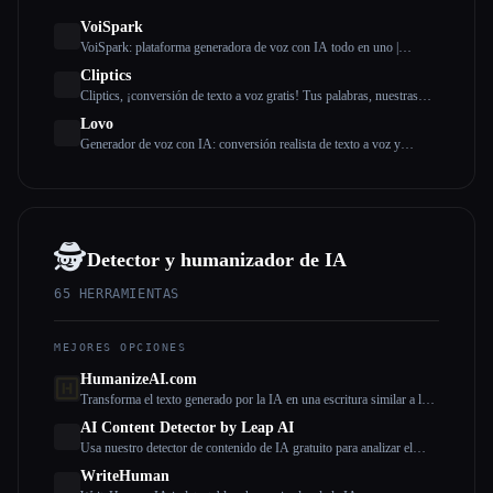
VoiSpark
VoiSpark: plataforma generadora de voz con IA todo en uno |
Conversión de texto a voz y clonación de voz
Cliptics
Cliptics, ¡conversión de texto a voz gratis! Tus palabras, nuestras
voces.
Lovo
Generador de voz con IA: conversión realista de texto a voz y
clonación de voz
🕵️
Detector y humanizador de IA
65
HERRAMIENTAS
MEJORES OPCIONES
HumanizeAI.com
Transforma el texto generado por la IA en una escritura similar a la
humana con Humanize AI
AI Content Detector by Leap AI
Usa nuestro detector de contenido de IA gratuito para analizar el
texto y comprobar si lo ha generado la IA o no. Herramienta AI
WriteHuman
Checker, 100% gratis para siempre.