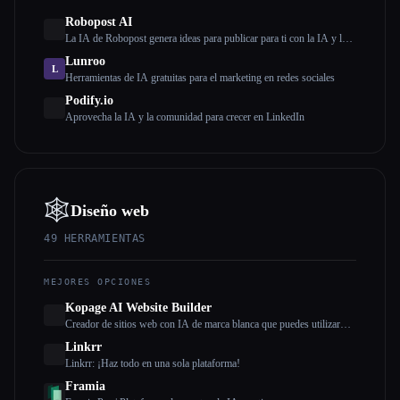
Robopost AI
La IA de Robopost genera ideas para publicar para ti con la IA y las
publica o programa en tus cuentas de redes sociales.
Lunroo
L
Herramientas de IA gratuitas para el marketing en redes sociales
Podify.io
Aprovecha la IA y la comunidad para crecer en LinkedIn
🕸
Diseño web
49
HERRAMIENTAS
MEJORES OPCIONES
Kopage AI Website Builder
Creador de sitios web con IA de marca blanca que puedes utilizar
para crear sitios web para tus clientes con tu propia marca
Linkrr
Linkrr: ¡Haz todo en una sola plataforma!
Framia