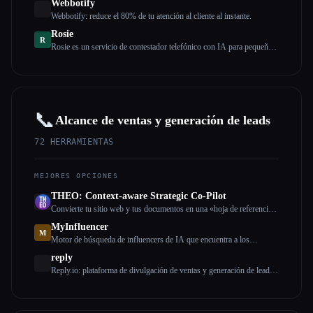
Webbotify
Webbotify: reduce el 80% de tu atención al cliente al instante.
Rosie
R
Rosie es un servicio de contestador telefónico con IA para pequeñas
y medianas empresas.
📞
Alcance de ventas y generación de leads
72
HERRAMIENTAS
MEJORES OPCIONES
THEO: Context-aware Strategic Co-Pilot
Convierte tu sitio web y tus documentos en una «hoja de referencia»
preparada para la IA para que tu asistente de IA sea un socio
MyInfluencer
estratégico
M
Motor de búsqueda de influencers de IA que encuentra a los
influencers adecuados para cualquier negocio
reply
Reply.io: plataforma de divulgación de ventas y generación de leads
de IA