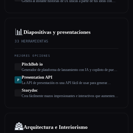
Genera al instante historias de IA únicas a partir de tus ideas con
opciones personalizables, completamente gratis y sin necesidad de
registro.
📊
Diapositivas y presentaciones
33
HERRAMIENTAS
MEJORES OPCIONES
PitchBob io
Generador de plataforma de lanzamiento con IA y copiloto de puesta
en marcha
Presentation API
P
La API de presentación es una API fácil de usar para generar
presentaciones que puedes añadir a tus aplicaciones y sitios web.
Storydoc
Descripción larga
Crea fácilmente mazos impresionantes e interactivos que aumenten la
participación.
🏯
Arquitectura e Interiorismo