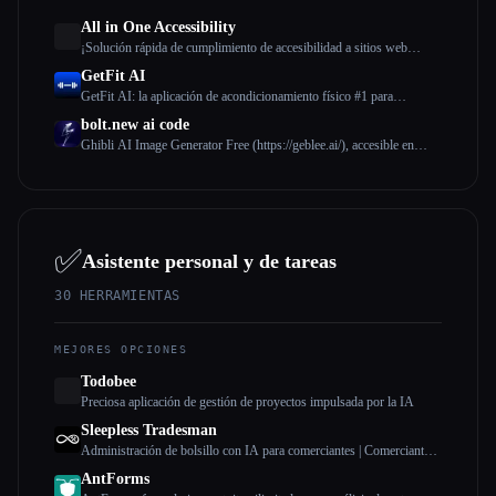
All in One Accessibility
¡Solución rápida de cumplimiento de accesibilidad a sitios web
impulsada por IA!
GetFit AI
GetFit AI: la aplicación de acondicionamiento físico #1 para
convertirse en una leyenda del atletismo
bolt.new ai code
Ghibli AI Image Generator Free (https://geblee.ai/), accesible en
geblee ai, es una plataforma revolucionaria que aprovecha la
tecnología avanzada para crear obras de arte de
✅
Asistente personal y de tareas
30
HERRAMIENTAS
MEJORES OPCIONES
Todobee
Preciosa aplicación de gestión de proyectos impulsada por la IA
Sleepless Tradesman
Administración de bolsillo con IA para comerciantes | Comerciante
sin dormir
AntForms