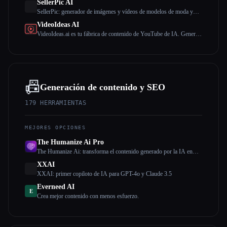
SellerPic AI
SellerPic: generador de imágenes y vídeos de modelos de moda y
productos con IA
VideoIdeas AI
VideoIdeas.ai es tu fábrica de contenido de YouTube de IA. Genera
guiones aptos para hacer virus, nuevas ideas de vídeo y contenido
atractivo en cuestión de minutos.
📠
Generación de contenido y SEO
179
HERRAMIENTAS
MEJORES OPCIONES
The Humanize Ai Pro
The Humanize Ai: transforma el contenido generado por la IA en
escritura humana
XXAI
XXAI: primer copiloto de IA para GPT-4o y Claude 3.5
Everneed AI
E
Crea mejor contenido con menos esfuerzo.