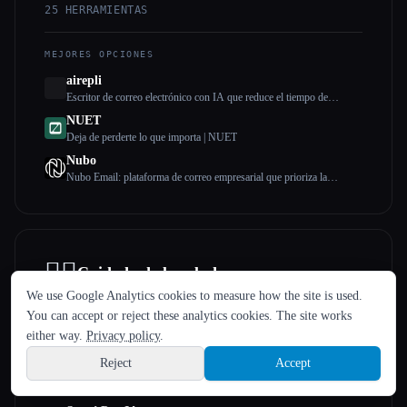
25
HERRAMIENTAS
MEJORES OPCIONES
airepli
Escritor de correo electrónico con IA que reduce el tiempo de
escritura de correos electrónicos en un 50%, resalta el correo
NUET
electrónico y genera respuestas instantáneas ricas en contexto,
Deja de perderte lo que importa | NUET
aprendizaje por patrones, IA con tecnología GPT-4, admite más de
50
Nubo
Nubo Email: plataforma de correo empresarial que prioriza la
privacidad
👩‍⚕️
IDIOMA
Cuidado de la salud
We use Google Analytics cookies to measure how the site is used.
English
español
Français
Русский
简体中文
25
HERRAMIENTAS
You can accept or reject these analytics cookies. The site works
Hindi
either way.
Privacy policy
.
MEJORES OPCIONES
Reject
Accept
Sabai Health
Sign up
SabaiHealth | Tu compañero de cuidados de por vida