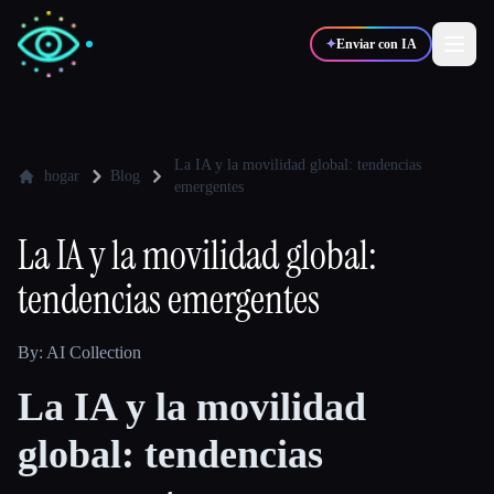
✦
Enviar con IA
✍️
🎨
Escritores
Diseñadores
La IA y la movilidad global: tendencias
hogar
Blog
emergentes
💻
📈
Desarrolladores
Marketers
La IA y la movilidad global:
tendencias emergentes
🎓
🎬
Estudiantes
Creadores
By: AI Collection
La IA y la movilidad
Blog
global: tendencias
Comparar herramientas