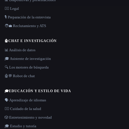
👩‍⚖️ Legal
🎙️ Preparación de la entrevista
🧑‍💼 Reclutamiento y ATS
🤖
CHAT E INVESTIGACIÓN
📊 Análisis de datos
🎓 Asistente de investigación
🔍 Los motores de búsqueda
🤖💬 Robot de chat
🎓
EDUCACIÓN Y ESTILO DE VIDA
🗣️ Aprendizaje de idiomas
👩‍⚕️ Cuidado de la salud
🎲 Entretenimiento y novedad
🎓 Estudio y tutoría