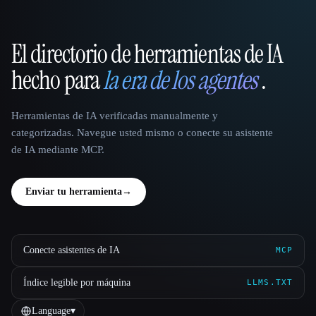
El directorio de herramientas de IA
That AI Collection
hecho para
la era de los agentes
.
Herramientas de IA verificadas manualmente y
categorizadas. Navegue usted mismo o conecte su asistente
de IA mediante MCP.
Enviar tu herramienta
→
Conecte asistentes de IA
MCP
Índice legible por máquina
LLMS.TXT
Language
▾