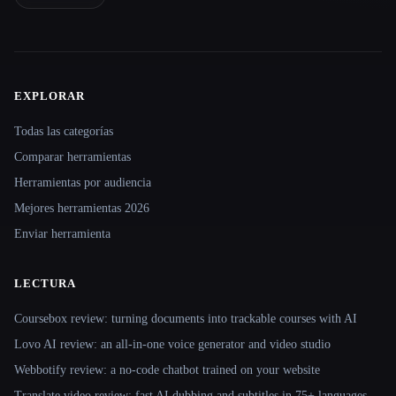
EXPLORAR
Site navigation
Todas las categorías
Comparar herramientas
Herramientas por audiencia
Mejores herramientas 2026
Enviar herramienta
LECTURA
Coursebox review: turning documents into trackable courses with AI
Lovo AI review: an all-in-one voice generator and video studio
Webbotify review: a no-code chatbot trained on your website
Translate.video review: fast AI dubbing and subtitles in 75+ languages