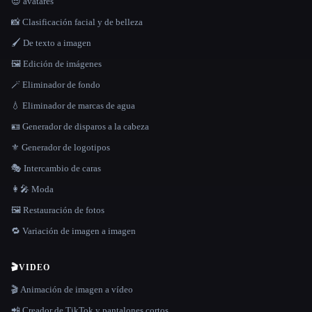
😎 avatares
📸 Clasificación facial y de belleza
🖌️ De texto a imagen
🖼️ Edición de imágenes
🪄 Eliminador de fondo
💧 Eliminador de marcas de agua
🪪 Generador de disparos a la cabeza
⚜️ Generador de logotipos
🎭 Intercambio de caras
👩‍🎤 Moda
🖼️ Restauración de fotos
🔁 Variación de imagen a imagen
🎬
VIDEO
🎬 Animación de imagen a vídeo
📲 Creador de TikTok y pantalones cortos