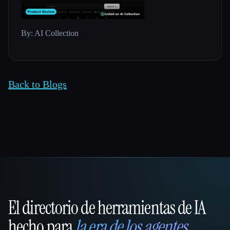
By: AI Collection
Back to Blogs
El directorio de herramientas de IA
That AI Collection
hecho para
la era de los agentes
.