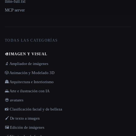
llms-full.txt
MCP server
TODAS LAS CATEGORÍAS
🎨
IMAGEN Y VISUAL
🔬 Ampliador de imágenes
🎲 Animación y Modelado 3D
🏯 Arquitectura e Interiorismo
🌄 Arte e ilustración con IA
😎 avatares
📸 Clasificación facial y de belleza
🖌️ De texto a imagen
🖼️ Edición de imágenes