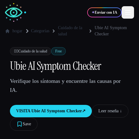
✦
Enviar con IA
Cuidado de la
Ubie AI Symptom
hogar
Categorías
salud
Checker
✍️
🎨
Escritores
Diseñadores
👩‍⚕️
Cuidado de la salud
Free
Ubie AI Symptom Checker
💻
📈
Desarrolladores
Marketers
Verifique los síntomas y encuentre las causas por
🎓
🎬
Estudiantes
Creadores
IA.
VISITA
Ubie AI Symptom Checker
↗︎
Leer reseña ↓︎
Blog
Save
Comparar herramientas