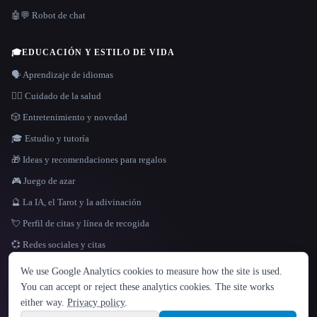
🤖💬 Robot de chat
🎓
EDUCACIÓN Y ESTILO DE VIDA
🗣️ Aprendizaje de idiomas
👩‍⚕️ Cuidado de la salud
🎲 Entretenimiento y novedad
🎓 Estudio y tutoría
🎁 Ideas y recomendaciones para regalos
🎮 Juego de azar
🔮 La IA, el Tarot y la adivinación
💘 Perfil de citas y línea de recogida
💞 Redes sociales y citas
IDIOMA
We use Google Analytics cookies to measure how the site is used.
English
español
Français
Русский
简体中文
You can accept or reject these analytics cookies. The site works
Hindi
either way.
Privacy policy
.
© 2026 That AI Collection. Todos los derechos reservados.
·
Términos de servicios
·
Site information