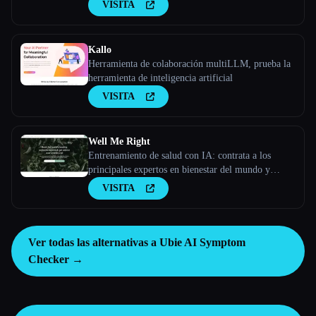
VISITA
Kallo
Herramienta de colaboración multiLLM, prueba la
herramienta de inteligencia artificial
VISITA
Well Me Right
Entrenamiento de salud con IA: contrata a los
principales expertos en bienestar del mundo y
recibe consejos a través de una videollamada
VISITA
Ver todas las alternativas a Ubie AI Symptom
Checker →