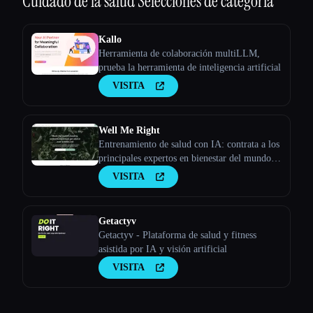
Cuidado de la salud
Selecciones de categoría
Kallo
Herramienta de colaboración multiLLM,
prueba la herramienta de inteligencia artificial
VISITA
Well Me Right
Entrenamiento de salud con IA: contrata a los
principales expertos en bienestar del mundo y
recibe consejos a través de una videollamada
VISITA
Getactyv
Getactyv - Plataforma de salud y fitness
asistida por IA y visión artificial
VISITA