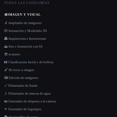
TODAS LAS CATEGORÍAS
🎨
IMAGEN Y VISUAL
🔬 Ampliador de imágenes
🎲 Animación y Modelado 3D
🏯 Arquitectura e Interiorismo
🌄 Arte e ilustración con IA
😎 avatares
📸 Clasificación facial y de belleza
🖌️ De texto a imagen
🖼️ Edición de imágenes
🪄 Eliminador de fondo
💧 Eliminador de marcas de agua
🪪 Generador de disparos a la cabeza
⚜️ Generador de logotipos
🎭 Intercambio de caras