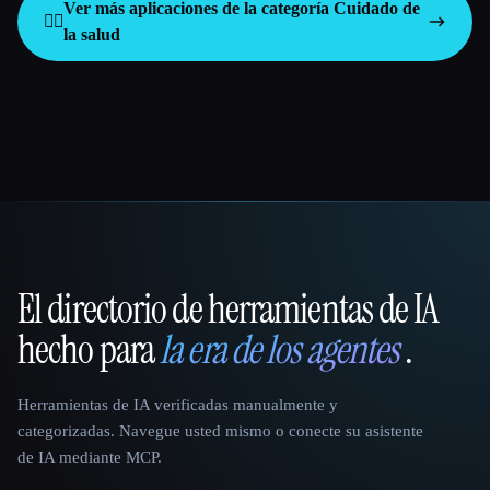
Ver más aplicaciones de la categoría
Cuidado de
👩‍⚕️
la salud
El directorio de herramientas de IA
That AI Collection
hecho para
la era de los agentes
.
Herramientas de IA verificadas manualmente y
categorizadas. Navegue usted mismo o conecte su asistente
de IA mediante MCP.