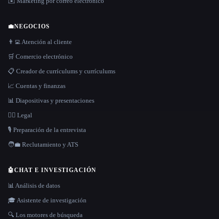
✉️ Marketing por correo electrónico
💼
NEGOCIOS
👨‍💻 Atención al cliente
🛒 Comercio electrónico
📋 Creador de currículums y currículums
📈 Cuentas y finanzas
📊 Diapositivas y presentaciones
👩‍⚖️ Legal
🎙️ Preparación de la entrevista
🧑‍💼 Reclutamiento y ATS
🤖
CHAT E INVESTIGACIÓN
📊 Análisis de datos
🎓 Asistente de investigación
🔍 Los motores de búsqueda