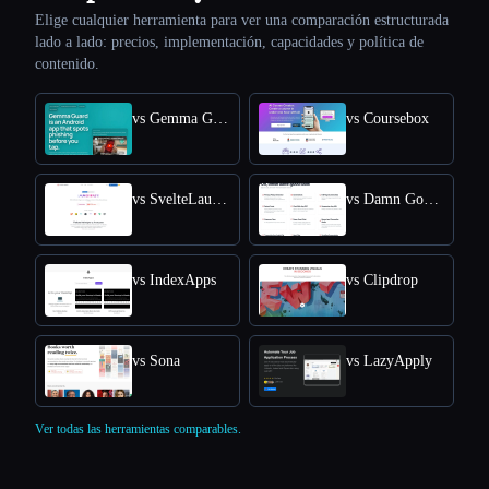
Elige cualquier herramienta para ver una comparación estructurada
lado a lado: precios, implementación, capacidades y política de
contenido.
vs Gemma Guard
vs Coursebox
vs SvelteLaunch
vs Damn Good Tools
vs IndexApps
vs Clipdrop
vs Sona
vs LazyApply
Ver todas las herramientas comparables.