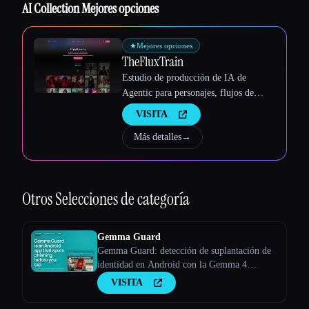
AI Collection Mejores opciones
★
Mejores opciones
TheFluxTrain
Estudio de producción de IA de
Agentic para personajes, flujos de
trabajo y vídeos coherentes
VISITA
Más detalles
→
Esc
Otros
Selecciones de categoría
Gemma Guard
Gemma Guard: detección de suplantación de
identidad en Android con la Gemma 4
integrada en el dispositivo
VISITA