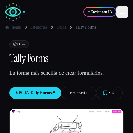
✦
Enviar con IA
hogar
Categorías
Otros
Tally Forms
✍️
🎨
Escritores
Diseñadores
📦
Otros
Tally Forms
💻
📈
Desarrolladores
Marketers
La forma más sencilla de crear formularios.
🎓
🎬
Estudiantes
Creadores
VISITA
Tally Forms
↗︎
Leer reseña ↓︎
Save
Blog
Comparar herramientas