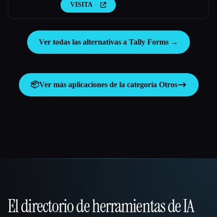
VISITA
Ver todas las alternativas a Tally Forms →
📦
Ver más aplicaciones de la categoría
Otros
El directorio de herramientas de IA
That AI Collection