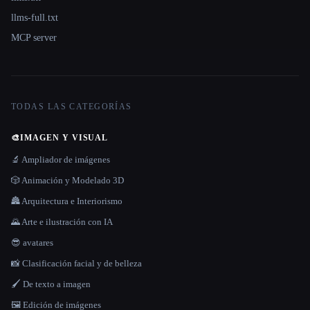
llms-full.txt
MCP server
TODAS LAS CATEGORÍAS
🎨
IMAGEN Y VISUAL
🔬 Ampliador de imágenes
🎲 Animación y Modelado 3D
🏯 Arquitectura e Interiorismo
🌄 Arte e ilustración con IA
😎 avatares
📸 Clasificación facial y de belleza
🖌️ De texto a imagen
🖼️ Edición de imágenes