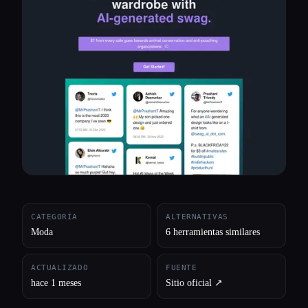
Todas las categorías
Acerca de
CATEGORÍA
ALTERNATIVAS
Moda
6 herramientas similares
ACTUALIZADO
FUENTE
hace 1 meses
Sitio oficial ↗︎
Esc