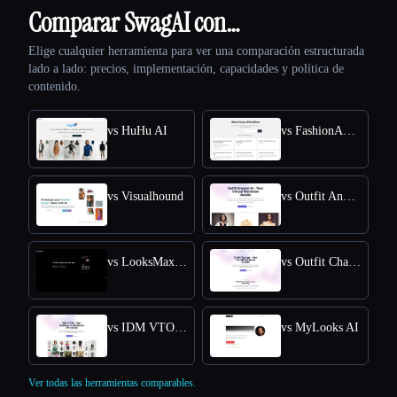
Comparar SwagAI con…
Elige cualquier herramienta para ver una comparación estructurada
lado a lado: precios, implementación, capacidades y política de
contenido.
vs HuHu AI
vs FashionAdvisorAI
vs Visualhound
vs Outfit Anyone AI
vs LooksMax AI
vs Outfit Changer
vs IDM VTON Online - Free Online Access for Virtual Try-Ons
vs MyLooks AI
Ver todas las herramientas comparables.