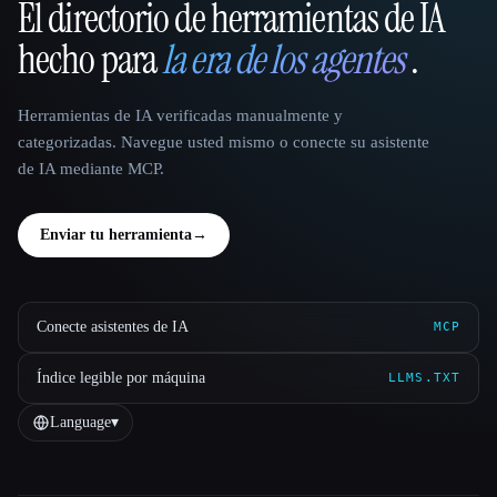
El directorio de herramientas de IA
That AI Collection
hecho para
la era de los agentes
.
Herramientas de IA verificadas manualmente y
categorizadas. Navegue usted mismo o conecte su asistente
de IA mediante MCP.
Enviar tu herramienta
→
Conecte asistentes de IA
MCP
Índice legible por máquina
LLMS.TXT
Language
▾