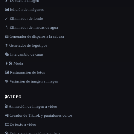
🖌️ De texto a imagen
🖼️ Edición de imágenes
🪄 Eliminador de fondo
💧 Eliminador de marcas de agua
🪪 Generador de disparos a la cabeza
⚜️ Generador de logotipos
🎭 Intercambio de caras
👩‍🎤 Moda
🖼️ Restauración de fotos
🔁 Variación de imagen a imagen
🎬
VIDEO
🎬 Animación de imagen a vídeo
📲 Creador de TikTok y pantalones cortos
🎞️ De texto a vídeo
🎤 Doblaje y traducción de vídeos