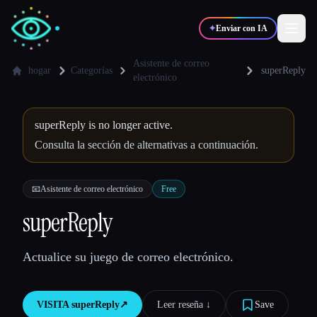
✦
Enviar con IA
Asistente de correo
hogar
Categorías
superReply
electrónico
✍️
🎨
Escritores
Diseñadores
superReply is no longer active.
Consulta la sección de alternativas a continuación.
💻
📈
Desarrolladores
Marketers
📧
Asistente de correo electrónico
Free
🎓
🎬
Estudiantes
Creadores
superReply
Actualice su juego de correo electrónico.
Blog
VISITA
superReply
↗︎
Leer reseña ↓︎
Save
Comparar herramientas