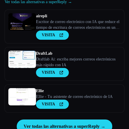
Ver todas las alternativas a superReply →
airepli
Escritor de correo electrónico con IA que reduce el
tiempo de escritura de correos electrónicos en un
50%, resalta el correo electrónico y genera
VISITA
respuestas instantáneas ricas en contexto,
aprendizaje por patrones, IA con tecnología GPT-4,
admite más de 50
DraftLab
Draftlab Ai: escriba mejores correos electrónicos
más rápido con IA
VISITA
Ellie
Ellie - Tu asistente de correo electrónico de IA
VISITA
Ver todas las alternativas a superReply →