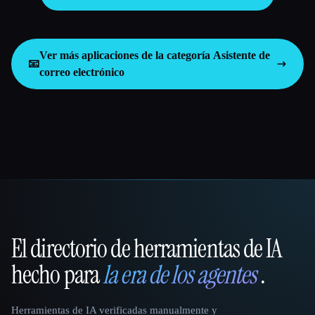
Ver más aplicaciones de la categoría
Asistente de
📧
correo electrónico
El directorio de herramientas de IA
That AI Collection
hecho para
la era de los agentes
.
Herramientas de IA verificadas manualmente y