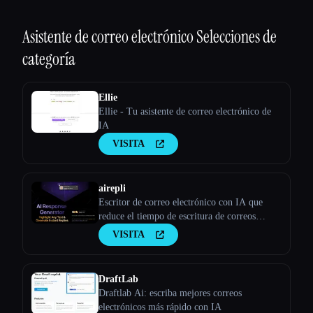
Asistente de correo electrónico
Selecciones de
categoría
Ellie
Ellie - Tu asistente de correo electrónico de
IA
VISITA
airepli
Escritor de correo electrónico con IA que
reduce el tiempo de escritura de correos
electrónicos en un 50%, resalta el correo
VISITA
electrónico y genera respuestas instantáneas
ricas en contexto, aprendizaje por patrones,
IA con tecnología GPT-4, admite más de 50
DraftLab
Draftlab Ai: escriba mejores correos
electrónicos más rápido con IA