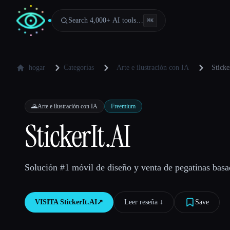
Search 4,000+ AI tools…
⌘
K
hogar
Categorías
Arte e ilustración con IA
Sticke
🌄
Arte e ilustración con IA
Freemium
StickerIt.AI
Solución #1 móvil de diseño y venta de pegatinas basa
VISITA
StickerIt.AI
↗︎
Leer reseña ↓︎
Save