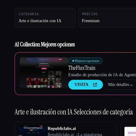
CATEGORÍA
PRECIOS
Arte e ilustración con IA
Freemium
Esc
AI Collection Mejores opciones
★
Mejores opciones
TheFluxTrain
Estudio de producción de IA de Agentic
VISITA
Más detalles
→
Arte e ilustración con IA
Selecciones de categoría
Republiclabs.ai
Republiclabs.ai: ¡La plataforma