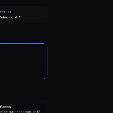
FUENTE
Sitio oficial ↗︎
Genius
or generador de anime de IA