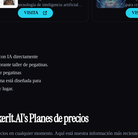
tecnología de inteligencia artificial
para c
que crea diseños de tatuajes
de IA p
VISITA
VI
personalizados en función de los
mundo
comentarios de los usuarios.
 con IA directamente
rante taller de pegatinas.
r pegatinas
ma está diseñada para
 lugar.
kerIt.AI
's Planes de precios
cios en cualquier momento. Aquí está nuestra información más reciente