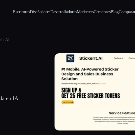
Escritores
Diseñadores
Desarrolladores
Marketers
Creadores
Blog
Compara
rIt.AI
da en IA.