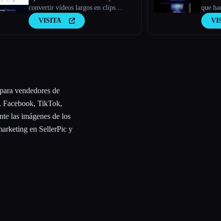
convertir vídeos largos en clips
que ha
virales
última
VISITA
VI
es TopV
IA en 
la IA p
 para vendedores de
y, Facebook, TikTok,
te las imágenes de los
arketing en SellerPic y