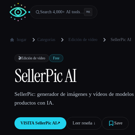
Search 4,000+ AI tools…
⌘
K
hogar
Categorías
Edición de vídeo
SellerPic AI
🎬
Edición de vídeo
Free
SellerPic AI
SellerPic: generador de imágenes y vídeos de modelo
productos con IA.
VISITA
SellerPic AI
↗︎
Leer reseña ↓︎
Save