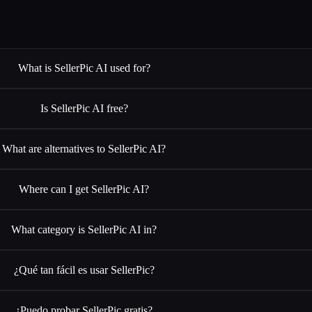
What is SellerPic AI used for?
Is SellerPic AI free?
What are alternatives to SellerPic AI?
Where can I get SellerPic AI?
What category is SellerPic AI in?
¿Qué tan fácil es usar SellerPic?
¿Puedo probar SellerPic gratis?