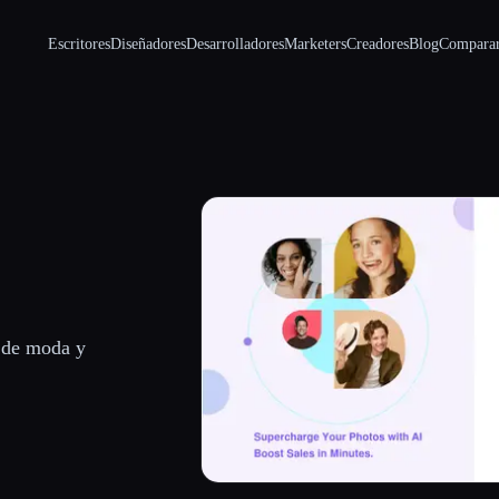
Escritores
Diseñadores
Desarrolladores
Marketers
Creadores
Blog
Compara
s de moda y