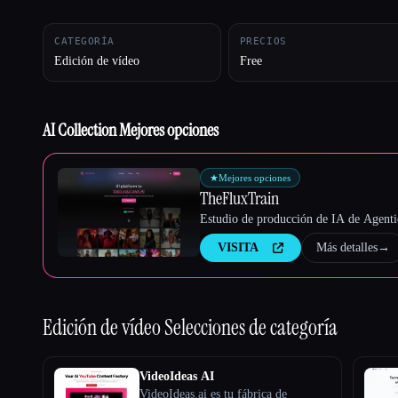
CATEGORÍA
PRECIOS
Edición de vídeo
Free
Esc
AI Collection Mejores opciones
★
Mejores opciones
TheFluxTrain
Estudio de producción de IA de Agentic
VISITA
Más detalles
→
Edición de vídeo
Selecciones de categoría
VideoIdeas AI
VideoIdeas.ai es tu fábrica de