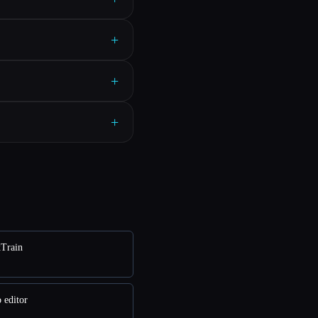
+
+
+
xTrain
 editor