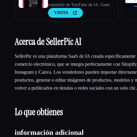
contenido de YouTube de IA. Genera
guiones aptos para hacer virus,
VISITA
nuevas ideas de vídeo y contenido
atractivo en cuestión de minutos.
Acerca de SellerPic AI
SellerPic es una plataforma SaaS de IA creada específicamente
comercio electrónico, que se integra perfectamente con Shopif
Instagram y Canva. Los vendedores pueden importar directamen
productos, generar o editar imágenes de productos, modelos y m
volver a publicarlos en tiendas o redes sociales con un solo clic.
Lo que obtienes
información adicional