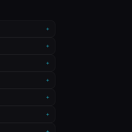
+
+
+
+
+
+
+