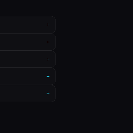
+
+
+
+
+