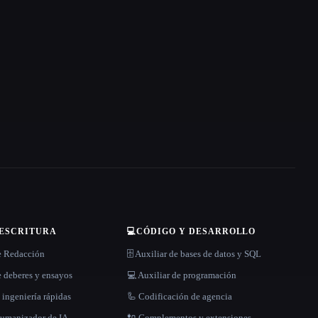
 ESCRITURA
💻
CÓDIGO Y DESARROLLO
e Redacción
🗄️ Auxiliar de bases de datos y SQL
 deberes y ensayos
💻 Auxiliar de programación
 ingeniería rápidas
🦾 Codificación de agencia
 humanizador de IA
🔌 Complementos y extensiones