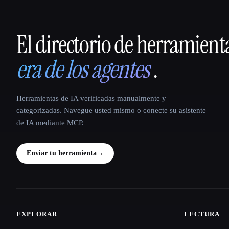
El directorio de herramient
That AI Collection
era de los agentes
.
Herramientas de IA verificadas manualmente y
categorizadas. Navegue usted mismo o conecte su asistente
de IA mediante MCP.
Enviar tu herramienta
→
EXPLORAR
LECTURA
Site navigation