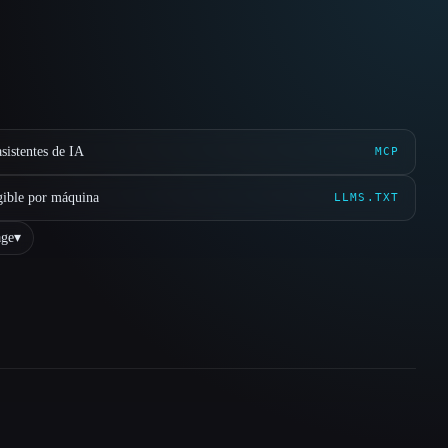
sistentes de IA
MCP
gible por máquina
LLMS.TXT
ge
▾