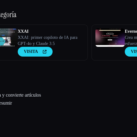
tegoría
XXAI
Evern
XXAI: primer copiloto de IA para
Crea m
GPT-4o y Claude 3.5
esfuerz
VISITA
VI
y convierte artículos
resumir