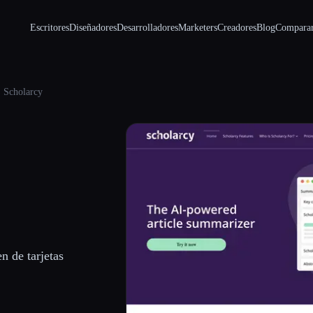
Escritores
Diseñadores
Desarrolladores
Marketers
Creadores
Blog
Compara
Scholarcy
n de tarjetas