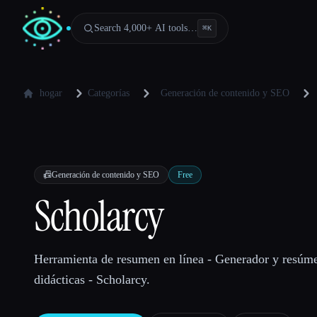
Search 4,000+ AI tools…
⌘
K
hogar
Categorías
Generación de contenido y SEO
📠
Generación de contenido y SEO
Free
Scholarcy
Herramienta de resumen en línea - Generador y resúme
didácticas - Scholarcy.