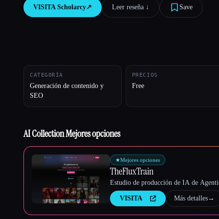
VISITA
Scholarcy
↗︎
Leer reseña ↓︎
Save
Esc
CATEGORÍA
PRECIOS
Generación de contenido y
Free
SEO
AI Collection Mejores opciones
★
Mejores opciones
TheFluxTrain
Estudio de producción de IA de Agentic
VISITA
Más detalles
→