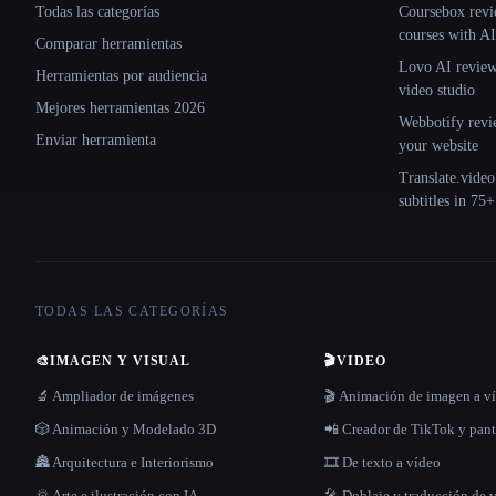
Todas las categorías
Coursebox revi
courses with AI
Comparar herramientas
Lovo AI review:
Herramientas por audiencia
video studio
Mejores herramientas 2026
Webbotify revi
Enviar herramienta
your website
Translate.video
subtitles in 75
TODAS LAS CATEGORÍAS
🎨
IMAGEN Y VISUAL
🎬
VIDEO
🔬 Ampliador de imágenes
🎬 Animación de imagen a v
🎲 Animación y Modelado 3D
📲 Creador de TikTok y pant
🏯 Arquitectura e Interiorismo
🎞️ De texto a vídeo
🌄 Arte e ilustración con IA
🎤 Doblaje y traducción de 