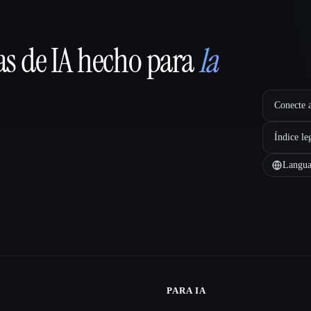
as de IA hecho para
la
Conecte a
Índice le
Langua
PARA IA