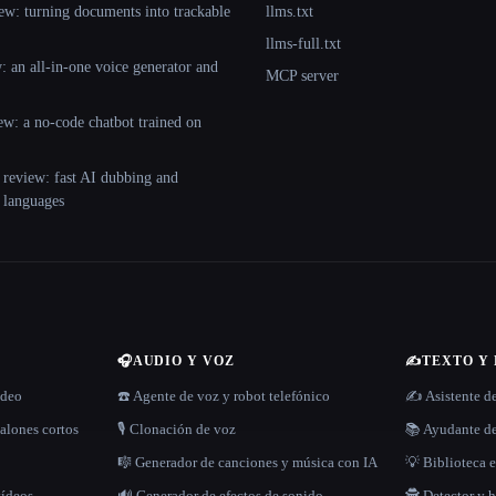
ew: turning documents into trackable
llms.txt
llms-full.txt
 an all-in-one voice generator and
MCP server
ew: a no-code chatbot trained on
 review: fast AI dubbing and
+ languages
🎧
AUDIO Y VOZ
✍️
TEXTO Y
ídeo
☎️ Agente de voz y robot telefónico
✍️ Asistente d
alones cortos
🎙️ Clonación de voz
📚 Ayudante de
🎼 Generador de canciones y música con IA
💡 Biblioteca e
vídeos
🔊 Generador de efectos de sonido
🕵️ Detector y