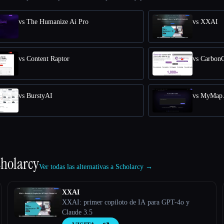
vs The Humanize Ai Pro
vs XXAI
vs Content Raptor
vs Carbon
vs BurstyAI
vs MyMap.
cholarcy
Ver todas las alternativas a Scholarcy →
XXAI
XXAI: primer copiloto de IA para GPT-4o y
Claude 3.5