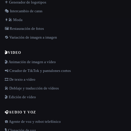
⚜️ Generador de logotipos
🎭 Intercambio de caras
👩‍🎤 Moda
🖼️ Restauración de fotos
🔁 Variación de imagen a imagen
🎬
VIDEO
🎬 Animación de imagen a vídeo
📲 Creador de TikTok y pantalones cortos
🎞️ De texto a vídeo
🎤 Doblaje y traducción de vídeos
🎬 Edición de vídeo
🎧
AUDIO Y VOZ
☎️ Agente de voz y robot telefónico
🎙️ Clonación de voz