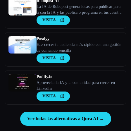
Robopost AI
La IA de Robopost genera ideas para publicar para
ti con la IA y las publica o programa en tus cuentas
de redes sociales.
VISITA
Postlyy
Haz crecer tu audiencia más rápido con una gestión
de contenido sencilla
VISITA
Podify.io
Aprovecha la IA y la comunidad para crecer en
LinkedIn
VISITA
Ver todas las alternativas a Qura AI →