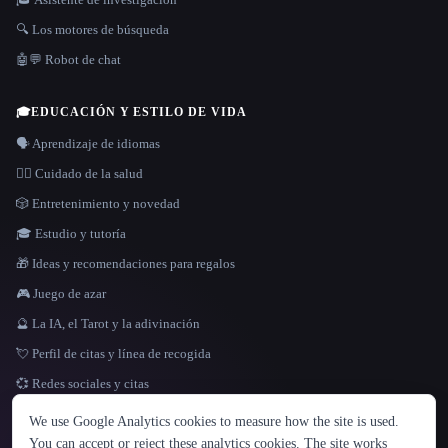
🔍 Los motores de búsqueda
🤖💬 Robot de chat
🎓
EDUCACIÓN Y ESTILO DE VIDA
🗣️ Aprendizaje de idiomas
👩‍⚕️ Cuidado de la salud
🎲 Entretenimiento y novedad
🎓 Estudio y tutoría
🎁 Ideas y recomendaciones para regalos
🎮 Juego de azar
🔮 La IA, el Tarot y la adivinación
💘 Perfil de citas y línea de recogida
💞 Redes sociales y citas
IDIOMA
We use Google Analytics cookies to measure how the site is used.
English
español
Français
Русский
简体中文
You can accept or reject these analytics cookies. The site works