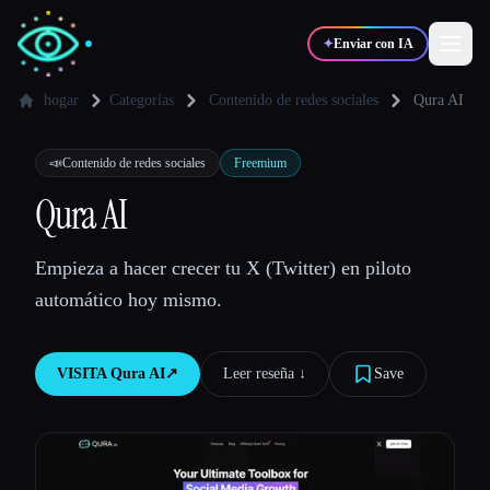
✦
Enviar con IA
hogar
Categorías
Contenido de redes sociales
Qura AI
✍️
🎨
Escritores
Diseñadores
📣
Contenido de redes sociales
Freemium
Qura AI
💻
📈
Desarrolladores
Marketers
Empieza a hacer crecer tu X (Twitter) en piloto
automático hoy mismo.
🎓
🎬
Estudiantes
Creadores
VISITA
Qura AI
↗︎
Leer reseña ↓︎
Save
Blog
Comparar herramientas