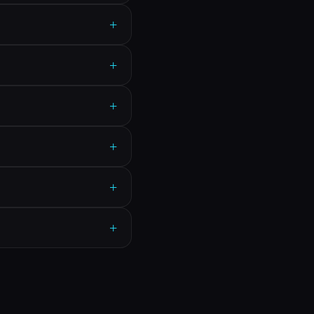
+
+
+
+
+
+