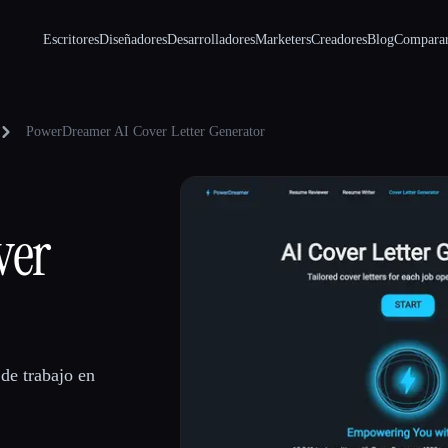
Escritores
Diseñadores
Desarrolladores
Marketers
Creadores
Blog
Compara
PowerDreamer AI Cover Letter Generator
ver
 de trabajo en