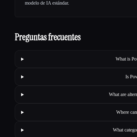
modelo de IA estándar.
Preguntas frecuentes
What is Po
Is Po
What are alte
Where can
What catego