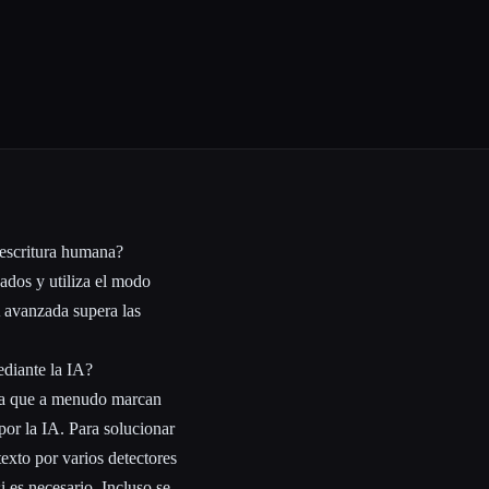
escritura humana?
ados y utiliza el modo
A avanzada supera las
ediante la IA?
 ya que a menudo marcan
or la IA. Para solucionar
exto por varios detectores
i es necesario. Incluso se