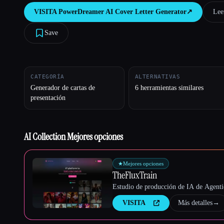
VISITA
PowerDreamer AI Cover Letter Generator
↗︎
Leer
Save
Esc
CATEGORÍA
ALTERNATIVAS
Generador de cartas de
6 herramientas similares
presentación
AI Collection Mejores opciones
★
Mejores opciones
TheFluxTrain
Estudio de producción de IA de Agentic
VISITA
Más detalles
→