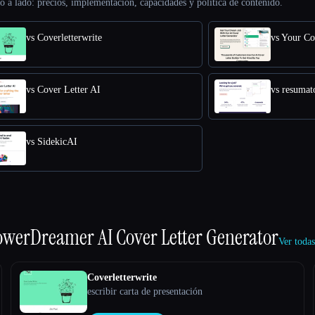
o a lado: precios, implementación, capacidades y política de contenido.
vs Coverletterwrite
vs Your Co
vs Cover Letter AI
vs resumat
vs SidekicAI
owerDreamer AI Cover Letter Generator
Ver toda
Coverletterwrite
escribir carta de presentación