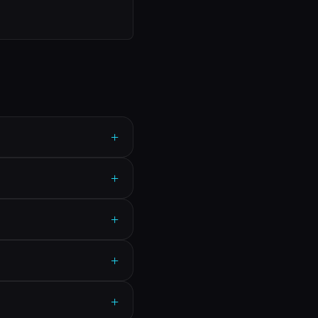
+
+
+
+
+