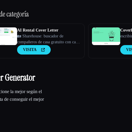
 de categoría
AI Rental Cover Letter
Coverl
🏡 Sharehouse: buscador de
escribi
compañeros de casa gratuito con carta
de presentación de alquiler con IA ⚡️
VISITA
VI
Destaca entre la multitud con una
carta de presentación basada en la IA
er Generator
cione la mejor según el
ata de conseguir el mejor