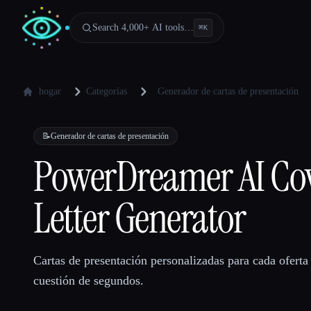
Search 4,000+ AI tools…
⌘
K
hogar
Categorías
Generador de cartas de presentación
📝
Generador de cartas de presentación
PowerDreamer AI Co
Letter Generator
Cartas de presentación personalizadas para cada oferta
cuestión de segundos.